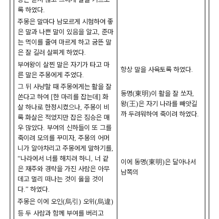
록 하였다
.
주몽은 말마다 남모르게 시험하여 좋
은 말과 나쁜 말이 있음을 알고
준마
,
는 먹이를 줄여 마르게 하고 굼뜬 말
은 잘 길러 살찌게 하였다
.
부여왕이 살찐 말은 자기가 타고 마
항상 말을 사육토록 하였다
.
른 말은 주몽에게 주었다
.
그 뒤 사냥할 때 주몽에게는 활을 잘
동명
東明
이 활을 잘 쏘자
(
)
,
쏜다고 하여
한 마리를 잡는데
화
[
]
왕
王
은 자기 나라를 빼앗길
(
)
살 하나로 한정시켰으나
주몽이 비
,
까 두려워하여 죽이려 하였다
.
록 화살은 적었지만 잡은 짐승은 매
우 많았다
부여의 신하들이 또 그를
.
죽이려 모의를 꾸미자
주몽의 어머
,
니가 알아차리고 주몽에게 말하기를
,
나라에서 너를 해치려 하니
너 같
“
,
이에 동명
東明
은 달아나서
(
)
은 재주와 경략을 가진 사람은 아무
남쪽의
데고 멀리 떠나는 것이 옳을 것이
다
하였다
.”
.
주몽은 이에 오인
烏引
오위
烏違
(
)
(
)
등 두 사람과 함께 부여를 버리고