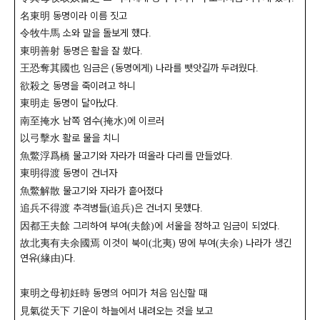
名東明
동명이라 이름 짓고
令牧牛馬
소와 말을 돌보게 했다
.
東明善射
동명은 활을 잘 쐈다
.
王恐奪其國也
임금은
동명에게
나라를 뺏앗길까 두려웠다
(
)
.
欲殺之
동명을 죽이려고 하니
東明走
동명이 달아났다
.
南至掩水
남쪽 엄수
掩水
에 이르러
(
)
以弓擊水
활로 물을 치니
魚鱉浮爲橋
물고기와 자라가 떠올라 다리를 만들었다
.
東明得渡
동명이 건너자
魚鱉解散
물고기와 자라가 흩어졌다
追兵不得渡
추격병들
追兵
은 건너지 못했다
(
)
.
因都王夫餘
그리하여 부여
夫餘
에 서울을 정하고 임금이 되었다
(
)
.
故北夷有夫余國焉
이것이 북이
北夷
땅에 부여
夫余
나라가 생긴
(
)
(
)
연유
緣由
다
(
)
.
東明之母初妊時
동명의 어미가 처음 임신할 때
見氣從天下
기운이 하늘에서 내려오는 것을 보고