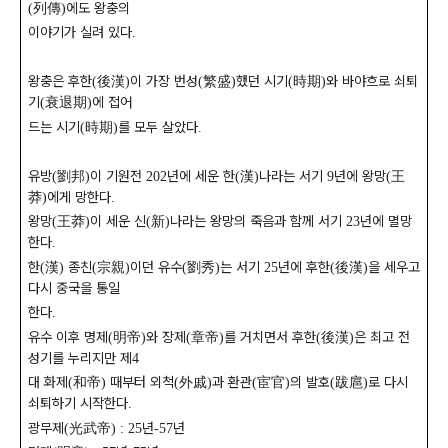
列傳
에도 왕충의
(
)
이야기가 실려 있다
.
왕충은 후한
後漢
이 가장 번성
繁盛
했던 시기
時期
와 바야흐로 쇠퇴
(
)
(
)
(
)
기
衰退期
에 접어
(
)
드는 시기
時期
를 모두 살았다
(
)
.
유방
劉邦
이 기원전
년에 세운 한
漢
나라는 서기
년에 왕망
王
(
)
202
(
)
9
(
莽
에게 망한다
)
.
왕망
王莽
이 세운 신
新
나라는 왕망의 죽음과 함께 서기
년에 멸망
(
)
(
)
23
한다
.
한
漢
종친
宗親
이던 유수
劉秀
는 서기
년에 후한
後漢
을 세우고
(
)
(
)
(
)
25
(
)
다시 중국을 통일
한다
.
유수 이후 명제
明帝
와 장제
章帝
를 거치면서 후한
後漢
은 최고 전
(
)
(
)
(
)
성기를 누리지만 제
4
대 화제
和帝
때부터 외척
外戚
과 환관
宦官
의 발호
跋扈
로 다시
(
)
(
)
(
)
(
)
쇠퇴하기 시작한다
.
광무제
光武帝
년
년
(
) : 25
-57