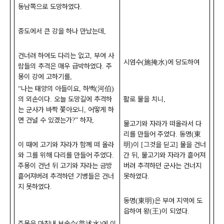
동남쪽으로 도망하였다
.
중도에서 큰 강을 하나 만났는데
,
건너려 하여도 다리는 없고
부여 사
,
시엄수
施掩水
에 당도하여
(
)
람들의 추격은 매우 급박하였다
주
.
몽이 강에 고하기를
,
나는 태양의 아들이요
하백
河伯
“
,
(
)
활로 물을 치니
의 외손이다
오늘 도망길에 추격하
,
.
는 군사가 바짝 쫓아오니
어떻게 하
,
면 건널 수 있겠는가
하자
?”
,
물고기와 자라가 떠올라서 다
리를 만들어 주었다
동명
東
.
(
明
이
그것을 딛고
물을 건너
이 때에 고기와 자라가 함께 떠 올라
)
[
]
간 뒤
물고기와 자라가 흩어져
와 그를 위해 다리를 만들어 주었다
,
.
버려 추격하던 군사는 건너지
주몽이 건넌 뒤 고기와 자라는 금방
못하였다
흩어져버려 추격하던 기병들은 건너
.
지 못하였다
.
동명
東明
은 부여 지역에 도
(
)
읍하여 왕
王
이 되었다
(
)
.
주몽은 마침내 보술수
普述水
에 이
(
)