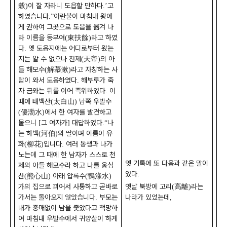
穀
이 잘 자라니 도읍할 만하다
고
)
.’
하였습니다
아란불이 마침내 왕에
.”
게 권하여 그곳으로 도읍을 옮겨 나
라 이름을 동부여
東扶餘
라고 하였
(
)
다
옛 도읍지에는 어디로부터 왔는
.
지는 알 수 없으나 천제
天帝
의 아
(
)
들 해모수
解慕漱
라고 자칭하는 사
(
)
람이 와서 도읍하였다
해부루가 죽
.
자 금와는 뒤를 이어 즉위하였다
이
.
때에 태백산
太白山
남쪽 우발수
(
)
優渤水
에서 한 여자를 발견하고
(
)
물으니
그 여자가
대답하였다
나
[
]
.“
는 하백
河伯
의 딸이며 이름이 유
(
)
화
柳花
입니다
여러 동생과 나가
(
)
.
노는데 그 때에 한 남자가 스스로 천
옛 기록에 또 다음과 같은 말이
제의 아들 해모수라 하고 나를 웅심
있다
.
산
熊心山
아래 압록수
鴨淥水
(
)
(
)
가의 집으로 꾀어서 사통하고 곧바로
옛날 북방에 고리
高離
라는
(
)
가서는 돌아오지 않았습니다
부모는
나라가 있었는데
.
,
내가 중매없이 남을 좇았다고 책망하
여 마침내 우발수에서 귀양살이 하게