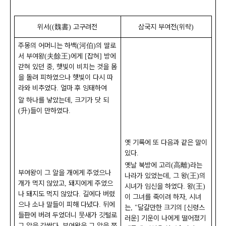
위서
魏書
고구려전
삼국지 부여전
위략
((
)
(
)
주몽의 어머니는 하백
河伯
의 딸로
(
)
서 부여왕
夫餘王
에게
잡혀
방에
(
)
[
]
갇혀 있던 중
햇빛이 비치는 것을 몸
,
을 돌려 피하였으나 햇빛이 다시 따
라와 비추었다
얼마 후 잉태하여
.
알 하나를 낳았는데
크기가 닷 되
,
升
들이 만하였다
(
)
.
옛 기록에 또 다음과 같은 말이
있다
.
옛날 북방에 고리
高離
라는
(
)
부여왕이 그 알을 개에게 주었으나
나라가 있었는데
그 왕
王
의
,
(
)
개가 먹지 않았고
돼지에게 주었으
,
시녀가 임신을 하였다
왕
王
.
(
)
나 돼지도 먹지 않았다
길에다 버렸
.
이 그녀를 죽이려 하자
시녀
,
으나 소나 말들이 피해 다녔다
뒤에
.
는
달걀만한 크기의
신령스
, "
[
들판에 버려 두었더니 뭇새가 깃털로
러운
기운이 나에게 떨어졌기
]
그 알을 감쌌다
부여왕은 그 알을 쪼
.