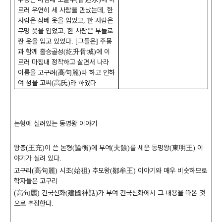
르러 우연히 세 사람을 만났는데
한
,
사람은 삼베 옷을 입었고
한 사람은
,
무명 옷을 입었고
한 사람은 부들로
,
짠 옷을 입고 있었다
그들은
주몽
. [
]
과 함께 홀승골성
紇升骨城
에 이
(
)
르러 마침내 정착하고 살면서 나라
이름을 고구려
高句麗
라 하고 인하
(
)
여 성을 고씨
高氏
라 하였다
(
)
.
논형에 실려있는 동명왕 이야기
왕충
王充
이 쓴 논형
論衡
에 부여
夫餘
를 세운 동명왕
東明王
이
(
)
(
)
(
)
(
)
야기가 실려 있다
.
고구리
高句麗
시조
始祖
추모왕
鄒牟王
이야기와 매우 비슷하므로
(
)
(
)
(
)
학자들은 고구리
高句麗
건국신화
建國神話
가 부여 건국신화에서 그 내용을 따온 것
(
)
(
)
으로 추정한다
.