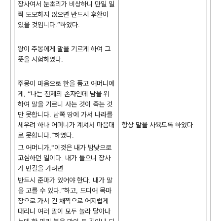
장사여서 눈초리가 비상하니 만일 일
찍 도모하지 않으면 반드시 후환이
있을 것입니다
하였다
.”
.
왕이 주몽에게 말을 기르게 하여 그
뜻을 시험하였다
.
주몽이 마음으로 한을 품고 어머니에
게
나는 천제의 손자인데 남을 위
, “
하여 말을 기르니 사는 것이 죽는 것
만 못합니다
남쪽 땅에 가서 나라를
.
세우려 하나 어머니가 계셔서 마음대
항상 말을 사육토록 하였다
.
로 못합니다
하였다
.”
.
그 어머니가
이것은 내가 밤낮으로
,“
고심하던 일이다
내가 들으니 장사
.
가 먼길을 가려면
반드시 준마가 있어야 한다
내가 말
.
을 고를 수 있다
하고
드디어 목마
.”
,
장으로 가서 긴 채찍으로 어지럽게
때리니 여러 말이 모두 놀라 달아나