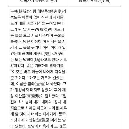
삼국사기 동명성왕 본기
삼국지 부여전
위략
(
)
부여
扶餘
의 왕 해부루
解夫婁
가
(
)
(
)
늙도록 아들이 없어 산천에 제사를
드려 대를 이을 자식을 구하였는데
그가 탄 말이 곤연
鯤淵
에 이르러
(
)
큰 돌을 보고 서로 마주하여 눈물을
흘렸다
왕은 이상히 여겨 사람을 시
.
켜서 그 돌을 옮기니 어린 아이가 있
었는데 금색의 개구리
蛙
개구리
[
] <
는 또는 달팽이
蝸
라고도 한다
모
[
]
.>
양이었다
왕은 기뻐하며 말하기를
.
이것은 바로 하늘이 나에게 자식을
“
준 것이다
하고는 거두어 길렀는
.”
데
이름을 금와
金蛙
라 하였다
그
,
(
)
.
가 장성하자 태자로 삼았다
후에 재
.
상 아란불
阿蘭弗
이 말하였다
일
(
)
. “
전에 하느님이 내게 내려와
장차 내
‘
자손으로 하여금 이곳에 나라를 세우
게 할 것이니 너희는 피하거라
동쪽
.
바닷가에 가섭원
迦葉原
이라는 땅
(
)
이 있는데
토양이 비옥하여 오곡
五
,
(