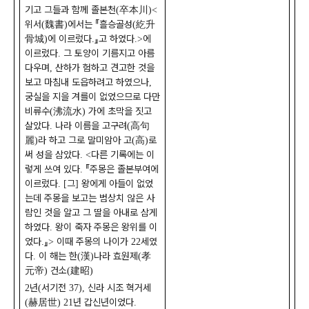
기고 그들과 함께 졸본천
卒本川
(
)<
위서
魏書
에서는
『
흘승골성
紇升
(
)
(
骨城
에 이르렀다
』
고 하였다
에
)
.
.>
이르렀다
그 토양이 기름지고 아름
.
다우며
산하가 험하고 견고한 것을
,
보고 마침내 도읍하려고 하였으나
,
궁실을 지을 겨를이 없었으므로 다만
비류수
沸流水
가에 초막을 짓고
(
)
살았다
나라 이름을 고구려
高句
.
(
麗
라 하고 그로 말미암아 고
高
로
)
(
)
써 성을 삼았다
다른 기록에는 이
. <
렇게 쓰여 있다
『
주몽은 졸본부여에
.
이르렀다
그
왕에게 아들이 없었
. [
]
는데 주몽을 보고는 범상치 않은 사
람인 것을 알고 그 딸을 아내로 삼게
하였다
왕이 죽자 주몽은 왕위를 이
.
었다
』
이때 주몽의 나이가
세였
.
>
22
다
이 해는 한
漢
나라 효원제
孝
.
(
)
(
元帝
건소
建昭
)
(
)
년
서기전
신라 시조 혁거세
2
(
37),
赫居世
년 갑신년이었다
(
) 21
.