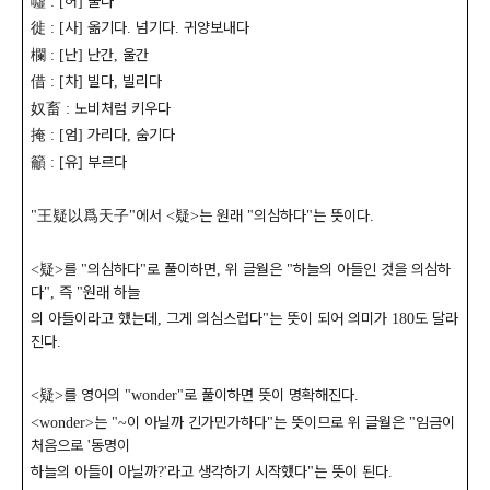
噓
허
불다
: [
]
徙
사
옮기다
넘기다
귀양보내다
: [
]
.
.
欄
난
난간
울간
: [
]
,
借
차
빌다
빌리다
: [
]
,
奴畜
노비처럼 키우다
:
掩
엄
가리다
숨기다
: [
]
,
籲
유
부르다
: [
]
王疑以爲天子
에서
疑
는 원래
의심하다
는 뜻이다
"
"
<
>
"
"
.
疑
를
의심하다
로 풀이하면
위 글월은
하늘의 아들인 것을 의심하
<
>
"
"
,
"
다
즉
원래 하늘
",
"
의 아들이라고 했는데
그게 의심스럽다
는 뜻이 되어 의미가
도 달라
,
"
180
진다
.
疑
를 영어의
로 풀이하면 뜻이 명확해진다
<
>
"wonder"
.
는
이 아닐까 긴가민가하다
는 뜻이므로 위 글월은
임금이
<wonder>
"~
"
"
처음으로
동명이
'
하늘의 아들이 아닐까
라고 생각하기 시작했다
는 뜻이 된다
?'
"
.