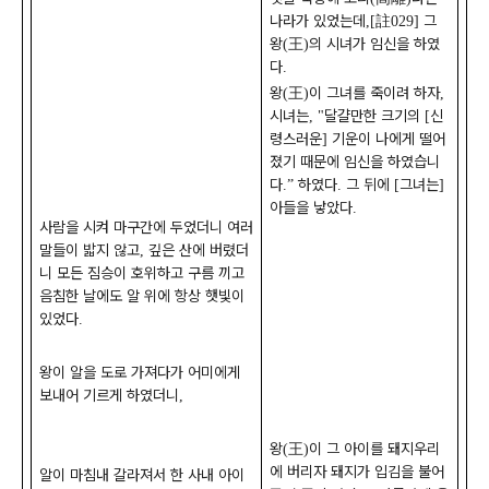
나라가 있었는데
註
그
,[
029]
왕
王
의 시녀가 임신을 하였
(
)
다
.
왕
王
이 그녀를 죽이려 하자
(
)
,
시녀는
달걀만한 크기의
신
, "
[
령스러운
기운이 나에게 떨어
]
졌기 때문에 임신을 하였습니
다
하였다
그 뒤에
그녀는
.”
.
[
]
아들을 낳았다
.
사람을 시켜 마구간에 두었더니 여러
말들이 밟지 않고
깊은 산에 버렸더
,
니 모든 짐승이 호위하고 구름 끼고
음침한 날에도 알 위에 항상 햇빛이
있었다
.
왕이 알을 도로 가져다가 어미에게
보내어 기르게 하였더니
,
왕
王
이 그 아이를 돼지우리
(
)
에 버리자 돼지가 입김을 불어
알이 마침내 갈라져서 한 사내 아이