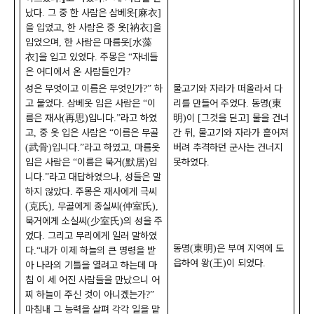
났다
그 중 한 사람은 삼베옷
麻衣
.
[
]
을 입었고
한 사람은 중 옷
衲衣
을
,
[
]
입었으며
한 사람은 마름옷
水藻
,
[
衣
을 입고 있었다
주몽은
자네들
]
.
“
은 어디에서 온 사람들인가
?
성은 무엇이고 이름은 무엇인가
하
물고기와 자라가 떠올라서 다
?”
고 물었다
삼베옷 입은 사람은
이
리를 만들어 주었다
동명
東
.
“
.
(
름은 재사
再思
입니다
라고 하였
明
이
그것을 딛고
물을 건너
(
)
.”
)
[
]
고
중 옷 입은 사람은
이름은 무골
간 뒤
물고기와 자라가 흩어져
,
“
,
武骨
입니다
라고 하였고
마름옷
버려 추격하던 군사는 건너지
(
)
.”
,
입은 사람은
이름은 묵거
默居
입
못하였다
“
(
)
.
니다
라고 대답하였으나
성들은 말
.”
,
하지 않았다
주몽은 재사에게 극씨
.
克氏
무골에게 중실씨
仲室氏
(
),
(
),
묵거에게 소실씨
少室氏
의 성을 주
(
)
었다
그리고 무리에게 일러 말하였
.
동명
東明
은 부여 지역에 도
(
)
다
내가 이제 하늘의 큰 명령을 받
.“
읍하여 왕
王
이 되었다
(
)
.
아 나라의 기틀을 열려고 하는데 마
침 이 세 어진 사람들을 만났으니 어
찌 하늘이 주신 것이 아니겠는가
?”
마침내 그 능력을 살펴 각각 일을 맡