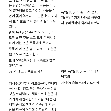
는데 한 마리 붉은 말이 두 길이나 되
는 난간을 뛰어넘었다
주몽은 이 말
.
이 준마임을 알고 가만히 바늘을 혀
동명
東明
이 활을 잘 쏘자
(
)
,
밑에 꽂아 놓았다
그 말은 혀가 아파
.
왕
王
은 자기 나라를 빼앗길
(
)
서 물과 풀을 먹지 못하여 심히 야위
까 두려워하여 죽이려 하였다
.
었다
.
왕이 목마장을 순시하며 여러 말이
모두 살찐 것을 보고 크게 기뻐서 인
하여 야윈 말을 주몽에게 주었다
.
주몽이 이 말을 얻고 나서 그 바늘을
뽑고 도로 먹였다 한다
.
몰래 오이
烏伊
마리
馬離
협보
(
)·
(
)·
陜父
등
(
)
인과 맺고 남쪽으로 가서
이에 동명
東明
은 달아나서
3
(
)
남쪽의
시엄수
施掩水
에 당도하여
(
)
엄체수
淹滯
에 이르렀는데
건너려
(
)
,
하나 배는 없고 쫓는 군사가 곧 이를
것을 두려워하여 채찍으로 하늘을 가
리키며 개연히 탄식하기를
나는 천
,“
제의 손자요 하백의 외손인데 지금
난을 피하여 여기에 이르렀으니 황천