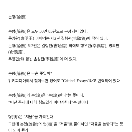
논형
論衡
(
)
논형
論衡
은 모두
권
편으로 구성되어 있다
(
)
30
85
.
동명왕
東明王
이야기는 제
권 길험편
吉驗篇
에 적혀 있다
(
)
2
(
)
.
논형
論衡
제
권은 길험편
吉驗篇
외에도 행우편
幸偶篇
명의편
(
)
2
(
)
(
),
命義篇
(
),
무형편
無 篇
솔성편
率性篇
이 더 있다
(
),
(
)
.
논형
論衡
은 무슨 뜻일까
(
)
?
위키피디아에서 찾아보면 영어로
라고 번역되어 있다
"Critical Essays"
.
논형
論衡
의 논
論
은
논
論
한다
는 뜻이다
(
)
(
)
"
(
)
"
.
어떤 주제에 대해 심도있게 이야기한다
는 말이다
"
"
.
형
衡
은
저울
을 가리킨다
(
)
"
"
.
그런데 논형
論衡
의 형
衡
을
저울
로 풀이하면
저울을 논한다
는 뜻
(
)
(
)
"
"
"
"
이 되어 뭔가