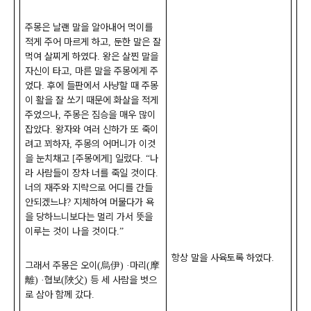
주몽은 날랜 말을 알아내어 먹이를
적게 주어 마르게 하고
둔한 말은 잘
,
먹여 살찌게 하였다
왕은 살찐 말을
.
자신이 타고
마른 말을 주몽에게 주
,
었다
후에 들판에서 사냥할 때 주몽
.
이 활을 잘 쏘기 때문에 화살을 적게
주었으나
주몽은 짐승을 매우 많이
,
잡았다
왕자와 여러 신하가 또 죽이
.
려고 꾀하자
주몽의 어머니가 이것
,
을 눈치채고
주몽에게
일렀다
나
[
]
. “
라 사람들이 장차 너를 죽일 것이다
.
너의 재주와 지략으로 어디를 간들
안되겠느냐
지체하여 머물다가 욕
?
을 당하느니보다는 멀리 가서 뜻을
이루는 것이 나을 것이다
.”
항상 말을 사육토록 하였다
.
그래서 주몽은 오이
烏伊
마리
摩
(
) ·
(
離
협보
陜父
등 세 사람을 벗으
) ·
(
)
로 삼아 함께 갔다
.