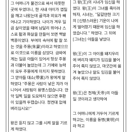
그 왕
王
의 시녀가 임신을 하
(
)
그 어머니가 물건으로 싸서 따뜻한
였다
왕
王
이 그녀를 죽이려
.
(
)
곳에 두었더니
한 사내 아이가 껍질
,
하자
시녀는
달걀만한 크기
,
, "
을 깨고 나왔는데 골격과 외모가 빼
의
신령스러운
기운이 나에
[
]
어나고 기이하였다
나이가 겨우 일
.
게 떨어졌기 때문에 임신을 하
곱 살이었을 때에 남달리 뛰어나 스
였습니다
하였다
그 뒤에
.”
.
스로 활과 화살을 만들어 쏘면 백발
그녀는
아들을 낳았다
[
]
.
백중이었다
부여의 속어에 활 잘 쏘
.
는 것을 주몽
朱蒙
이라고 하였으므
(
)
로 이것으로 이름을 삼았다
금와에
.
왕
王
이 그 아이를 돼지우리
(
)
게는 일곱 아들이 있어서 항상 주몽
에 버리자 돼지가 입김을 불어
과 더불어 놀았는데 그 기예와 능력
주어 죽지 않았고
마굿간에 옮
,
이 모두 주몽에게 미치지 못하였다
.
겨 놓았으나 말도 입김을 불어
그 맏아들 대소
帶素
가 왕에게 말
(
)
주어 죽지 않았다
.
하였다
주몽은 사람이 낳은 자가 아
.“
니어서 사람됨이 용맹스럽습니다
만
.
왕
王
은 천제
天帝
의 아들
(
)
(
)
약 일찍 일을 도모하지 않으면 후환
일 것이라고 생각하여
이 있을까 두렵습니다
청컨대 없애
.
버리십시오
!”
그 어머니에게 거두어 기르게
하고는
이름을 동명
東明
이
,
(
)
왕은 듣지 않고 그를 시켜 말을 기르
라 하고
게 하였다
.