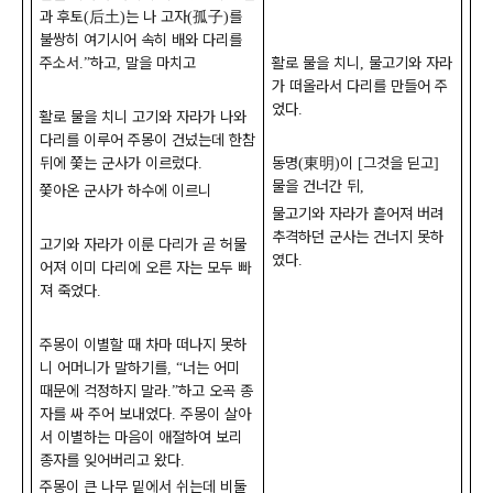
과 후토
后土
는 나 고자
孤子
를
(
)
(
)
불쌍히 여기시어 속히 배와 다리를
주소서
하고
말을 마치고
활로 물을 치니
물고기와 자라
.”
,
,
가 떠올라서 다리를 만들어 주
었다
.
활로 물을 치니 고기와 자라가 나와
다리를 이루어 주몽이 건넜는데 한참
뒤에 쫓는 군사가 이르렀다
동명
東明
이
그것을 딛고
.
(
)
[
]
물을 건너간 뒤
,
쫓아온 군사가 하수에 이르니
물고기와 자라가 흩어져 버려
추격하던 군사는 건너지 못하
고기와 자라가 이룬 다리가 곧 허물
였다
.
어져 이미 다리에 오른 자는 모두 빠
져 죽었다
.
주몽이 이별할 때 차마 떠나지 못하
니 어머니가 말하기를
너는 어미
, “
때문에 걱정하지 말라
하고 오곡 종
.”
자를 싸 주어 보내었다
주몽이 살아
.
서 이별하는 마음이 애절하여 보리
종자를 잊어버리고 왔다
.
주몽이 큰 나무 밑에서 쉬는데 비둘