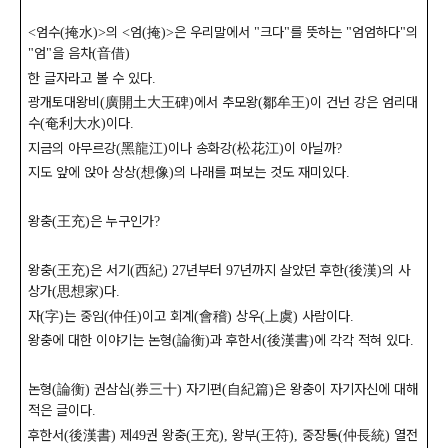
엄수
掩水
의
엄
掩
은 우리말에서
크다
를 뜻하는
엄엄하다
의
<
(
)>
<
(
)>
"
"
"
"
엄
을 음차
音借
"
"
(
)
한 글자라고 볼 수 있다
.
광개토대왕비
廣開土大王碑
에서 추모왕
鄒牟王
이 건넌 강은 엄리대
(
)
(
)
수
奄利大水
이다
(
)
.
지금의 아무르강
黑龍江
이나 송화강
松花江
이 아닐까
(
)
(
)
?
지도 앞에 앉아 상상
想像
의 나래를 펴보는 것도 재미있다
(
)
.
왕충
王充
은 누구인가
(
)
?
왕충
王充
은 서기
西紀
년부터
년까지 살았던 후한
後漢
의 사
(
)
(
) 27
97
(
)
상가
思想家
다
(
)
.
자
字
는 중임
仲任
이고 회계
會稽
상우
上虞
사람이다
(
)
(
)
(
)
(
)
.
왕충에 대한 이야기는 논형
論衡
과 후한서
後漢書
에 각각 적혀 있다
(
)
(
)
.
논형
論衡
권삼십
券三十
자기편
自紀篇
은 왕충이 자기자신에 대해
(
)
(
)
(
)
적은 글이다
.
후한서
後漢書
제
권 왕충
王充
왕부
王符
중장통
仲長統
열전
(
)
49
(
),
(
),
(
)