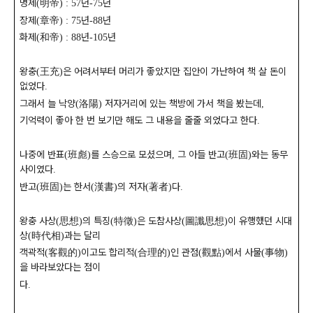
명제
明帝
년
년
(
) : 57
-75
장제
章帝
년
년
(
) : 75
-88
화제
和帝
년
년
(
) : 88
-105
왕충
王充
은 어려서부터 머리가 좋았지만 집안이 가난하여 책 살 돈이
(
)
없었다
.
그래서 늘 낙양
洛陽
저자거리에 있는 책방에 가서 책을 봤는데
(
)
,
기억력이 좋아 한 번 보기만 해도 그 내용을 줄줄 외었다고 한다
.
나중에 반표
班彪
를 스승으로 모셨으며
그 아들 반고
班固
와는 동무
(
)
,
(
)
사이였다
.
반고
班固
는 한서
漢書
의 저자
著者
다
(
)
(
)
(
)
.
왕충 사상
思想
의 특징
特徵
은 도참사상
圖讖思想
이 유행했던 시대
(
)
(
)
(
)
상
時代相
과는 달리
(
)
객곽적
客觀的
이고도 합리적
合理的
인 관점
觀點
에서 사물
事物
(
)
(
)
(
)
(
)
을 바라보았다는 점이
다
.