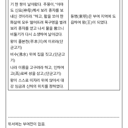
기 한 쌍이 날아왔다
주몽이
아마
.
,“
도 신모
神母
께서 보리 종자를 보
(
)
내신 것이리라
하고
활을 쏘아 한
동명
東明
은 부여 지역에 도
.”
,
(
)
화살에 모두 떨어뜨려 목구멍을 벌려
읍하여 왕
王
이 되었다
(
)
.
보리 종자를 얻고 나서 물을 뿜으니
비둘기가 다시 소생하여 날아갔다
.
왕이 졸본천
卒本川
에 이르러
단
(
)
(
군고기
)
비수
沸水
위에 집을 짓고
단군고
(
)
,(
기
)
나라 이름을 고구려라 하고
인하여
,
고
高
로써 성을 삼고
단군고기
(
)
,(
)
왕이 스스로 띠자리 위에 앉아서 대
강 임금과 신하의 위치를 정하였다
.
------------------------------------------------------------------------------
위서에는 부여전이 없음
.