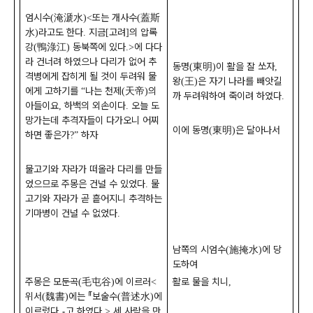
엄시수
淹㴲水
또는 개사수
蓋斯
(
)<
(
水
라고도 한다
지금
고려
의 압록
)
.
[
]
강
鴨淥江
동북쪽에 있다
에 다다
(
)
.>
라 건너려 하였으나 다리가 없어 추
동명
東明
이 활을 잘 쏘자
(
)
,
격병에게 잡히게 될 것이 두려워 물
왕
王
은 자기 나라를 빼앗길
(
)
에게 고하기를
나는 천제
天帝
의
“
(
)
까 두려워하여 죽이려 하였다
.
아들이요
하백의 외손이다
오늘 도
,
.
망가는데 추격자들이 다가오니 어찌
이에 동명
東明
은 달아나서
(
)
하면 좋은가
하자
?”
물고기와 자라가 떠올라 다리를 만들
었으므로 주몽은 건널 수 있었다
물
.
고기와 자라가 곧 흩어지니 추격하는
기마병이 건널 수 없었다
.
남쪽의 시엄수
施掩水
에 당
(
)
도하여
주몽은 모둔곡
毛屯谷
에 이르러
활로 물을 치니
(
)
<
,
위서
魏書
에는
『
보술수
普述水
에
(
)
(
)
이르렀다
』
고 하였다
세 사람을 만
.
.>