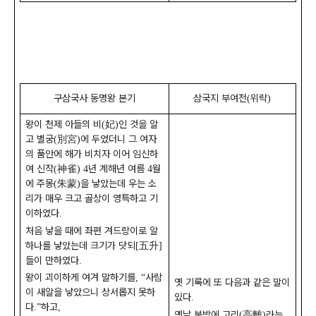
구삼국사 동명왕 본기
삼국지 부여전
위략
(
)
왕이 천제 아들의 비
妃
인 것을 알
(
)
고 별궁
別宮
에 두었더니 그 여자
(
)
의 품안에 해가 비치자 이어 임신하
여 신작
神雀
년 계해년 여름
월
(
) 4
4
에 주몽
朱蒙
을 낳았는데 우는 소
(
)
리가 매우 크고 골상이 영특하고 기
이하였다
.
처음 낳을 때에 좌편 겨드랑이로 알
하나를 낳았는데 크기가 닷되
五升
[
]
들이 만하였다
.
왕이 괴이하게 여겨 말하기를
사람
, “
옛 기록에 또 다음과 같은 말이
이 새알을 낳았으니 상서롭지 못하
있다
.
다
하고
.”
,
옛날 북방에 고리
高離
라는
(
)