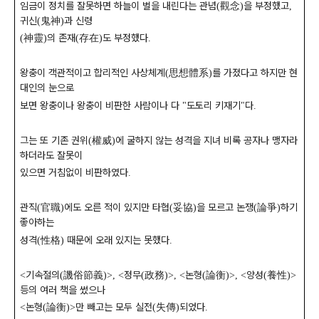
임금이 정치를 잘못하면 하늘이 벌을 내린다는 관념
觀念
을 부정했고
(
)
,
귀신
鬼神
과 신령
(
)
神靈
의 존재
存在
도 부정했다
(
)
(
)
.
왕충이 객관적이고 합리적인 사상체계
思想體系
를 가졌다고 하지만 현
(
)
대인의 눈으로
보면 왕충이나 왕충이 비판한 사람이나 다
도토리 키재기
다
"
"
.
그는 또 기존 권위
權威
에 굴하지 않는 성격을 지녀 비록 공자나 맹자라
(
)
하더라도 잘못이
있으면 거침없이 비판하였다
.
관직
官職
에도 오른 적이 있지만 타협
妥協
을 모르고 논쟁
論爭
하기
(
)
(
)
(
)
좋아하는
성격
性格
때문에 오래 있지는 못했다
(
)
.
기속절의
譏俗節義
정무
政務
논형
論衡
양성
養性
<
(
)>, <
(
)>, <
(
)>, <
(
)>
등의 여러 책을 썼으나
논형
論衡
만 빼고는 모두 실전
失傳
되었다
<
(
)>
(
)
.