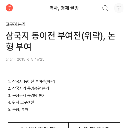
검색하기
역사, 경제 글방
티스토리
고구려 본기
삼국지 동이전 부여전(위략), 논
형 부여
상 상
2015. 6. 5. 16:25
삼국지 동이전 부여전
위략
1.
(
)
삼국사기 동명성왕 본기
2.
구삼국사 동명왕 본기
3.
위서 고구려전
4.
논형
부여
5.
,