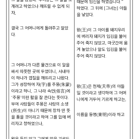
때문에 임신을 하였습니다
.”
개려고 하였으나 깨뜨릴 수 없게 되
하였다
그 뒤에
그녀는
아들
.
[
]
자
,
을 낳았다
.
결국 그 어머니에게 돌려주고 말았
왕
王
이 그 아이를 돼지우리
(
)
다
.
에 버리자 돼지가 입김을 불어
주어 죽지 않았고
마굿간에 옮
,
겨 놓았으나 말도 입김을 불어
주어 죽지 않았다
.
그 어머니가 다른 물건으로 이 알을
싸서 따뜻한 곳에 두었더니
사내아
,
이 하나가 껍질을 깨뜨리고 나왔다
.
그가 성장하여 자
字
를 주몽
朱蒙
(
)
(
)
왕
王
은 천제
天帝
의 아들
(
)
(
)
이라고 하니
그 나라 속언
俗言
에
,
(
)
일 것이라고 생각하여 그 어머
주몽
이란 활을 잘 쏜다는 뜻이다
‘
’
.
니에게 거두어 기르게 하고는
,
부여 사람들이 주몽은 사람의 소생
所生
이 아니기 때문에 장차 딴 뜻
(
)
이름을 동명
東明
이라 하고
(
)
을 품을 것이라고 하여 그를 없애 버
리자고 청하였으나
,
왕은 듣지 않고 그에게 말을 기르도