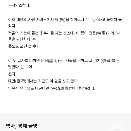
부자연스럽다
.
야후 대만의 사전 서비스에서 형
衡
을 찾아보니
라고 풀이해 놓
(
)
"Judge"
았다
.
저울의 기능이 물건의 무게를 재는 것인데
이 뜻이 전용
轉用
되어
사
,
(
)
"
물을 판단한다
는
"
뜻으로 쓰인 것이다
.
이 두 글자를 더하면 논형
論衡
은
사물을 논하고 그 가치
價値
를 판
(
)
"
(
)
단한다
는 뜻이
"
된다
.
대만
臺灣
에서는 지금도 이 말을 쓰고 있다
(
)
.
익숙한 우리말로 바꾼다면
논설
論說
이 적당하겠다
"
(
)"
.
로그 정보
역사, 경제 글방