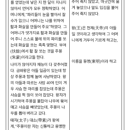
주어 죽지 않았고
마굿간에 옮
,
를 얻었는데 낳은 지 한 달이 지나지
겨 놓았으나 말도 입김을 불어
않아서 언어가 모두 정확하였다
어
.
주어 죽지 않았다
.
머니에게
파리들이 눈을 빨아서 잘
,“
수가 없으니 어머니는 나를 위하여
활과 화살을 만들어 주오
하였다
그
”
.
왕
王
은 천제
天帝
의 아들
(
)
(
)
어머니가 댓가지로 활과 화살을 만들
일 것이라고 생각하여 그 어머
어 주니 스스로 물레 위의 파리를 쏘
니에게 거두어 기르게 하고는
,
는데 화살을 쏘는 족족 맞혔다
부여
.
扶餘
에서 활 잘 쏘는 것을 주몽
(
)
朱蒙
이라고들 한다
(
)
.
이름을 동명
東明
이라 하고
(
)
나이가 많아지자 재능이 다 갖추어졌
다
금와왕은 아들 일곱이 있는데 항
.
상 주몽과 함께 놀며 사냥하였다
왕
.
의 아들과 따르는 사람
여 인이 겨
40
우 사슴 한 마리를 잡았는데 주몽은
사슴을 퍽 많이 쏘아 잡았다
왕자가
.
시기하여 주몽을 붙잡아 나무에 묶어
매고 사슴을 빼앗았는데
주몽이 나
,
무를 뽑아 버리고 갔다
.
태자
太子
대소
帶素
가 왕에
(
)
(
)
게
주몽이란 자는 신통하고 용맹한
,“