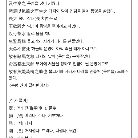
及生棄之
동명을 낳아 키웠다
.
豬馬以氣籲之而生之
돼지와 말이 입김을 불어 동명을 살렸다
.
長大
몸이 장대
長大
하므로
(
)
王欲殺之
임금이 동명을 죽이려고 하였다
.
以弓擊水
활로 물을 치니
魚鱉爲橋
물고기와 자라가 다리를 만들었다
.
天命不當死
하늘의 운명이 아직 죽을 때가 아니므로
故有豬馬之救
돼지와 말이
동명을
구해주었다
(
)
.
命當都王夫餘
부여에 서울을 정하고 임금이 될 운명이므로
故有魚鱉爲橋之助也
물고기와 자라가 다리를 만들어
동명을
도와주
(
)
었다
.
논형 권이 길험편에서
<
>
한자 풀이
[
]
橐
탁
전대
주머니
풀무
: [
]
(
),
捐
연
버리다
주다
기부하다
: [
]
,
,
豬
저
돼지
: [
]
溷
혼
어지럽다
흐리다
더럽다
뒷간
: [
]
.
,
,