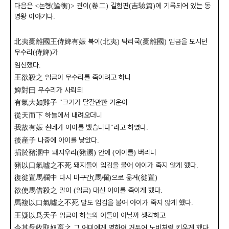
다음은
논형
論衡
권이
卷二
길험편
吉驗篇
에 기록되어 있는 동
<
(
)>
(
)
(
)
명왕 이야기다
.
北夷橐離國王侍婢有娠
북이
北夷
탁리국
橐離國
임금을 모시던
(
)
(
)
무수리
侍婢
가
(
)
임신했다
.
王欲殺之
임금이 무수리를 죽이려고 하니
婢對曰
무수리가 사뢰되
有氣大如雞子
크기가 달걀만한 기운이
"
從天而下
하늘에서 내려오더니
我故有娠
쇤네가 아이를 뱄습니다
라고 하였다
"
.
後産子
나중에 아이를 낳았다
.
捐於豬溷中
돼지우리
豬溷
안에
아이를
버리니
(
)
(
)
豬以口氣噓之不死
돼지들이 입김을 불어 아이가 죽지 않게 했다
.
復徙置馬欄中
다시 마구간
馬欄
으로 옮겨
徙置
(
)
(
)
欲使馬借殺之
말이
임금
대신 아이를 죽이게 했다
(
)
.
馬複以口氣噓之不死
말도 입김을 불어 아이가 죽지 않게 했다
.
王疑以爲天子
임금이 하늘의 아들이 아닐까 생각하고
令其母收取奴畜之
그 어미에게 명하여 거두어 노비처럼 키우게 했다
.