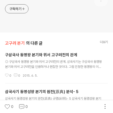
구독하기
더보기
고구려 본기
의 다른 글
구삼국사 동명왕 본기와 위서 고구려전의 관계
글 내용
◎ 구삼국사 동명왕 본기와 위서 고구려전의 관계. 삼국사기는 구삼국사 동명왕
본기와 위서 고구려전을 인용하거나 편집한 것이다. 그럼 진정한 동명왕의 이야
기가 전해지는 구삼국사 동명왕 본기와 위서 고구려전은 어떠한 관계에 있을
0
0
2015. 6. 5.
까? 구삼국사 동명왕 본기는 동국이상국집 동명..
삼국사기 동명성왕 본기의 원전(原典) 분석- 5
글 내용
삼국사기 동명성왕 본기의 원전(原典) 규명(糾明)- 5 삼국사기 동명성왕 본기
의 내용 5「주몽의 부여탈출 과정과 고구려 건국」 사 료 내 용 삼국사기(동명성왕
0
0
본기) 그래서 주몽은 오이(烏伊) ·마리(摩離) ·협보(陜父) 등 세 사람을 벗으로
0
0
2015. 6. 5.