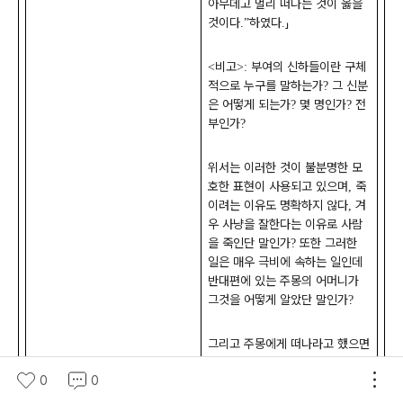
아무데고 멀리 떠나는 것이 옳을
것이다
하였다
」
.”
.
비고
부여의 신하들이란 구체
<
>:
적으로 누구를 말하는가
그 신분
?
은 어떻게 되는가
몇 명인가
전
?
?
부인가
?
위서는 이러한 것이 불분명한 모
호한 표현이 사용되고 있으며
죽
,
이려는 이유도 명확하지 않다
겨
,
우 사냥을 잘한다는 이유로 사람
을 죽인단 말인가
또한 그러한
?
일은 매우 극비에 속하는 일인데
반대편에 있는 주몽의 어머니가
그것을 어떻게 알았단 말인가
?
그리고 주몽에게 떠나라고 했으면
자신도 위험할텐데 그렇다면 같이
0
0
떠나자고 하던가
아니면 자신은
,
염려 말라든가 하는 그런 이야기