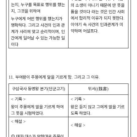
는지
누구를 목표로 행위를 했는
,
의 소생이 아니기 때문에 딴 뜻을
지
그것을 위하여
,
품을 것이다 라는 것은 인간 사회
에서 합리적 이유가 되지 못한다
.
누구에게 어떤 행위를 했는지가
이야기 속 사건의 인과관계가 미
명확하다
그리고 사건의 인과 관
.
약하며 어설프다
.
계가 사리에 맞고 순리적이며
인
,
간에게 일어날 수 있는 가능한 일
이다
부여왕이 주몽에게 말을 기르게 함
그리고 그 이유
11.
.
.
구삼국사 동명왕 본기
단군고기
위서
魏書
(
)
((
)
기록
기록
<
>
<
>
왕이 주몽에게 말을 기르게 하여
왕은 듣지 않고 그에게 말을 기르
그 뜻을 시험하였다
도록 하였다
.
.
해설
<
>
해설
<
>
①
태자 대소가 말한대로 주몽이