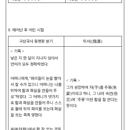
태어난 후 어린 시절
8.
구삼국사 동명왕 본기
위서
魏書
((
)
기록
<
>
낳은 지 한 달이 지나지 않아서
언어가 모두 정확하였다
.
어머니에게
파리들이 눈을 빨아
,“
기록
<
>
서 잘 수가 없으니 어머니는 나를
그가 성장하여 자
字
를 주몽
朱
(
)
(
위하여 활과 화살을 만들어 주
蒙
이라고 하니
그 나라 속언
俗
)
,
(
오
하였다
그 어머니가 댓가지
”
.
言
에
주몽
이란 활을 잘 쏜다는
)
‘
’
로 활과 화살을 만들어 주니 스스
뜻이다
.
로 물레 위의 파리를 쏘는데 화살
을 쏘는 족족 맞혔다
.
부여
扶餘
에서 활 잘 쏘는 것을
(
)