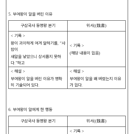
부여왕이 알을 버린 이유
5.
구삼국사 동명왕 본기
위서
魏書
((
)
기록
<
>
왕이 괴이하게 여겨 말하기를
사
, “
기록
<
>
람이
해당 내용이 없음
(
)
새알을 낳았으니 상서롭지 못하
다
하고
.”
해설
해설
<
>
<
>
부여왕이 알을 버린 이유가 명확
부여왕이 알을 왜 버렸는지 이유
히 기술되어 있다
가 없다
.
.
부여왕이 알에게 한 행동
6.
구삼국사 동명왕 본기
위서
魏書
((
)
기록
<
>