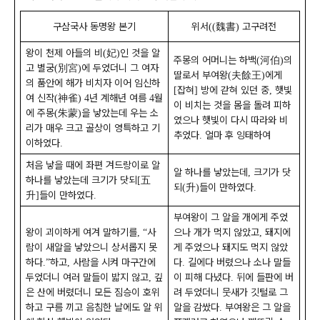
구삼국사 동명왕 본기
위서
魏書
고구려전
((
)
왕이 천제 아들의 비
妃
인 것을 알
(
)
주몽의 어머니는 하백
河伯
의
(
)
고 별궁
別宮
에 두었더니 그 여자
(
)
딸로서 부여왕
夫餘王
에게
(
)
의 품안에 해가 비치자 이어 임신하
잡혀
방에 갇혀 있던 중
햇빛
[
]
,
여 신작
神雀
년 계해년 여름
월
(
) 4
4
이 비치는 것을 몸을 돌려 피하
에 주몽
朱蒙
을 낳았는데 우는 소
(
)
였으나 햇빛이 다시 따라와 비
리가 매우 크고 골상이 영특하고 기
추었다
얼마 후 잉태하여
.
이하였다
.
처음 낳을 때에 좌편 겨드랑이로 알
알 하나를 낳았는데
크기가 닷
,
하나를 낳았는데 크기가 닷되
五
[
되
升
들이 만하였다
(
)
.
升
들이 만하였다
]
.
부여왕이 그 알을 개에게 주었
왕이 괴이하게 여겨 말하기를
사
으나 개가 먹지 않았고
돼지에
, “
,
람이 새알을 낳았으니 상서롭지 못
게 주었으나 돼지도 먹지 않았
하다
하고
사람을 시켜 마구간에
다
길에다 버렸으나 소나 말들
.”
,
.
두었더니 여러 말들이 밟지 않고
깊
이 피해 다녔다
뒤에 들판에 버
,
.
은 산에 버렸더니 모든 짐승이 호위
려 두었더니 뭇새가 깃털로 그
하고 구름 끼고 음침한 날에도 알 위
알을 감쌌다
부여왕은 그 알을
.