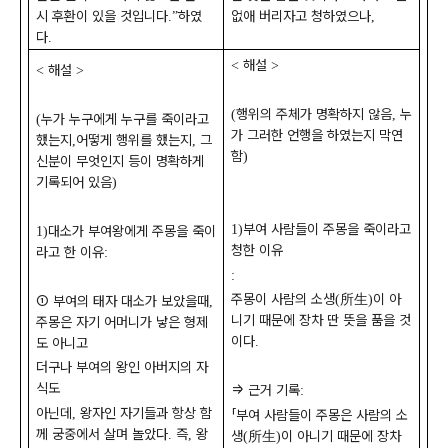
시 후환이 있을 것입니다
하였
없애 버리자고 청하였으나
.”
,
다
.
해설
<
>
해설
<
>
행위의 주체가 명확하지 않음
누
(
,
누가 누구에게 누구를 죽이라고
(
가 그러한 언행을 하였는지 막연
했는지
어떻게 행위를 했는지
그
,
,
함
)
신분이 무엇인지 등이 명확하게
기록되어 있음
)
부여 사람들이 주몽을 죽이라고
1)
대소가 부여왕에게 주몽을 죽이
1)
청한 이유
라고 한 이유
:
:
주몽이 사람의 소생
所生
이 아
(
)
①
부여의 태자 대소가 보았을때
,
니기 때문에 장차 딴 뜻을 품을 것
주몽은 자기 어머니가 낳은 형제
이다
.
도 아니고
더구나 부여의 왕인 아버지의 자
식도
⇒
근거 기록
:
아닌데
왕자인 자기들과 항상 함
,
「
부여 사람들이 주몽은 사람의 소
께 궁중에서 살며 놀았다
즉
왕
.
,
생
所生
이 아니기 때문에 장차
(
)