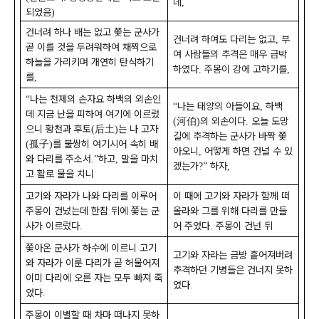
데
,
되었음
)
건너려 하나 배는 없고 쫓는 군사가
건너려 하여도 다리는 없고
부
,
곧 이를 것을 두려워하여 채찍으로
여 사람들의 추격은 매우 급박
하늘을 가리키며 개연히 탄식하기
하였다
주몽이 강에 고하기를
.
,
를
,
나는 천제의 손자요 하백의 외손인
“
나는 태양의 아들이요
하백
“
,
데 지금 난을 피하여 여기에 이르렀
河伯
의 외손이다
오늘 도망
(
)
.
으니 황천과 후토
后土
는 나 고자
(
)
길에 추격하는 군사가 바짝 쫓
孤子
를 불쌍히 여기시어 속히 배
(
)
아오니
어떻게 하면 건널 수 있
,
와 다리를 주소서
하고
말을 마치
.”
,
겠는가
하자
?”
,
고 활로 물을 치니
고기와 자라가 나와 다리를 이루어
이 때에 고기와 자라가 함께 떠
주몽이 건넜는데 한참 뒤에 쫓는 군
올라와 그를 위해 다리를 만들
사가 이르렀다
어 주었다
주몽이 건넌 뒤
.
.
쫓아온 군사가 하수에 이르니 고기
고기와 자라는 금방 흩어져버려
와 자라가 이룬 다리가 곧 허물어져
추격하던 기병들은 건너지 못하
이미 다리에 오른 자는 모두 빠져 죽
였다
.
었다
.
주몽이 이별할 때 차마 떠나지 못하