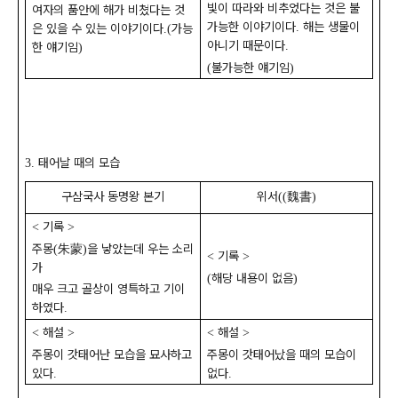
빛이 따라와 비추었다는 것은 불
여자의 품안에 해가 비쳤다는 것
가능한 이야기이다
해는 생물이
.
은 있을 수 있는 이야기이다
가능
.(
아니기 때문이다
.
한 얘기임
)
불가능한 얘기임
(
)
태어날 때의 모습
3.
구삼국사 동명왕 본기
위서
魏書
((
)
기록
<
>
주몽
朱蒙
을 낳았는데 우는 소리
(
)
기록
<
>
가
해당 내용이 없음
(
)
매우 크고 골상이 영특하고 기이
하였다
.
해설
해설
<
>
<
>
주몽이 갓태어난 모습을 묘사하고
주몽이 갓태어났을 때의 모습이
있다
없다
.
.