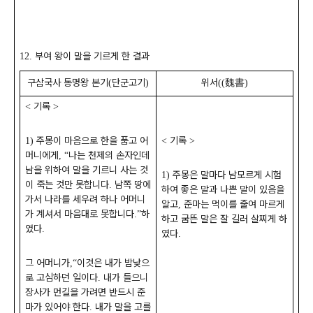
부여 왕이 말을 기르게 한 결과
12.
구삼국사 동명왕 본기
단군고기
위서
魏書
(
)
((
)
기록
<
>
주몽이 마음으로 한을 품고 어
기록
1)
<
>
머니에게
나는 천제의 손자인데
, “
남을 위하여 말을 기르니 사는 것
주몽은 말마다 남모르게 시험
1)
이 죽는 것만 못합니다
남쪽 땅에
.
하여 좋은 말과 나쁜 말이 있음을
가서 나라를 세우려 하나 어머니
알고
준마는 먹이를 줄여 마르게
,
가 계셔서 마음대로 못합니다
하
.”
하고 굼뜬 말은 잘 길러 살찌게 하
였다
.
였다
.
그 어머니가
이것은 내가 밤낮으
,“
로 고심하던 일이다
내가 들으니
.
장사가 먼길을 가려면 반드시 준
마가 있어야 한다
내가 말을 고를
.