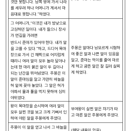
것만 못합니다
남쪽 땅에 가서 나라
.
를 세우려 하나 어머니가 계셔서 마
음대로 못합니다
하였다
.”
.
그 어머니가
이것은 내가 밤낮으로
,“
고심하던 일이다
내가 들으니 장사
.
가 먼길을 가려면
반드시 준마가 있어야 한다
내가 말
.
주몽은 말마다 남모르게 시험하
을 고를 수 있다
하고
드디어 목마
.”
,
여 좋은 말과 나쁜 말이 있음을
장으로 가서 긴 채찍으로 어지럽게
알고
준마는 먹이를 줄여 마르
,
때리니 여러 말이 모두 놀라 달아나
게 하고 굼뜬 말은 잘 길러 살찌
는데 한 마리 붉은 말이 두 길이나
게 하였다
.
되는 난간을 뛰어넘었다
주몽은 이
.
말이 준마임을 알고 가만히 바늘을
혀 밑에 꽂아 놓았다
그 말은 혀가
.
아파서 물과 풀을 먹지 못하여 심히
야위었다
.
왕이 목마장을 순시하며 여러 말이
부여왕이 살찐 말은 자기가 타
모두 살찐 것을 보고 크게 기뻐서 인
고 마른 말은 주몽에게 주었다
.
하여 야윈 말을 주몽에게 주었다
.
주몽이 이 말을 얻고 나서 그 바늘을
해당 내용이 없음
(
)