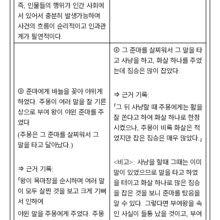
즉
인물들의 행위가 인간 사회에
,
서 있어서 충분히 발생가능하며
사건의 흐름이 순리적이고 인과관
계가 필연적이다
.
③
그 준마를 살찌워서 그 말을 타
고 사냥을 하고
화살 하나를 주었
,
는데 짐승은 많이 잡았다
.
③
준마에게 바늘을 꽂아 야위게
⇒
근거 기록
:
하였다
주몽이 여러 말을 잘 기른
.
「
그 뒤 사냥할 때 주몽에게는 활을
상으로 부여 왕이 야윈 준마를 주
잘 쏜다고 하여 화살 하나로 한정
었다
시켰으나
주몽이 비록 화살은 적
,
주몽은 그 준마를 살찌워서 그
(
었지만 잡은 짐승은 매우 많았다
」
.
말을 타고 달아났다
.)
비고
사냥을 할때 그때는 이미
<
>:
⇒
근거 기록
:
말이 있었으므로 말을 타고 하였
「
왕이 목마장을 순시하며 여러 말
을 터이고 화살 하나로 많은 짐승
이 모두 살찐 것을 보고 크게 기뻐
을 잡은 것을 보니 준마를 탔음을
서 인하여
알 수 있다
그렇다면 부여왕을 속
.
야윈 말을 주몽에게 주었다
주몽
인 사실이 들통 났을 것이고
부여
.
,