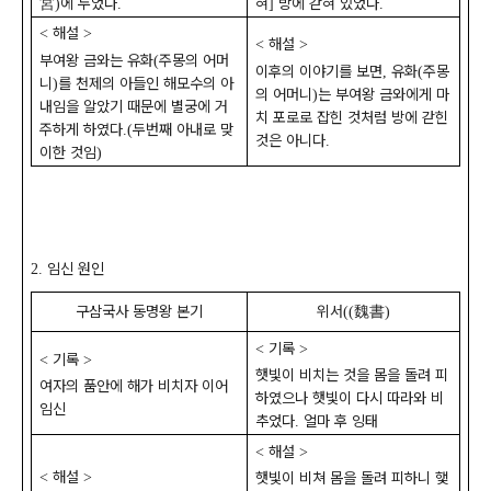
宮
에 두었다
혀
방에 갇혀 있었다
)
.
]
.
해설
<
>
해설
<
>
부여왕 금와는 유화
주몽의 어머
(
이후의 이야기를 보면
유화
주몽
,
(
니
를 천제의 아들인 해모수의 아
)
의 어머니
는 부여왕 금와에게 마
)
내임을 알았기 때문에 별궁에 거
치 포로로 잡힌 것처럼 방에 갇힌
주하게 하였다
두번째 아내로 맞
.(
것은 아니다
.
이한 것임
)
임신 원인
2.
구삼국사 동명왕 본기
위서
魏書
((
)
기록
<
>
기록
<
>
햇빛이 비치는 것을 몸을 돌려 피
여자의 품안에 해가 비치자 이어
하였으나 햇빛이 다시 따라와 비
임신
추었다
얼마 후 잉태
.
해설
<
>
해설
<
>
햇빛이 비쳐 몸을 돌려 피하니 햋