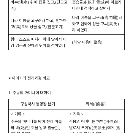
비수
沸水
위에 집을 짓고
단군고
홀승골성
紇升骨城
에 이르러
(
)
,(
(
)
기
마침내 정착하고 살면서
)
나라 이름을 고구려
高句麗
라
(
)
나라 이름을 고구려라 하고
인하여
,
하고 인하여 성을 고씨
高氏
(
)
고
高
로써 성을 삼고
단군고기
(
)
,(
)
라 하였다
.
왕이 스스로 띠자리 위에 앉아서 대
해당 내용이 없음
(
)
강 임금과 신하의 위치를 정하였다
.
※
이야기의 전개과정 비교
주몽의 어머니에 대하여
1.
구삼국사 동명왕 본기
위서
魏書
((
)
기록
기록
<
>
<
>
주몽의 어머니를 왕이 천제 아들
주몽의 어머니는 하백
河伯
의
(
)
의 비
妃
인 것을 알고 별궁
別
딸로서 부여왕
夫餘王
에게
잡
(
)
(
(
)
[