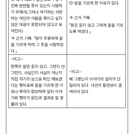
①
말을 기르게 한 이유가 없다
.
진짜 반란할 뜻이 있는지 시험하
기 위해서
그러나 여기에는 사랑
(
⇒
근거 기록
:
하는 여인의 아들을 죽이고 싶지
않은 마음이 포함되어 있다고 보
「
왕은 듣지 않고 그에게 말을 기르
여진다
)
도록 하였다
」
.
⇒
근거 기록
「
왕이 주몽에게 말
:
을 기르게 하여 그 뜻을 시험하였
다
」
.
비고
<
>:
한쪽의 말만 듣지 않고
그런지 안
,
비고
<
>:
그런지
사실인지 사실이 아닌지
,
직접 자기가 눈으로 확인 해보겠
왜 그랬는지 이야기의 앞뒤가 단
다는 행위로써 말을 기르게 한 이
절되어 있다
사건의 필연성이 결
.
유나 목적이 합당하며 앞뒤 이야
여되어 있다
.
기와 행위가 원인과 결과로 잘 맞
물려 있다
.