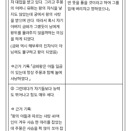
자 대접을 받고 있다
그리고 주몽
.
딴 뜻을 품을 것이라고 하여 그를
의 어머니 유화는 왕의 자식을 낳
없애 버리자고 청하였으나
」
지도 않았는데 궁에서 왕의 사랑
을 받으며 산다
따라서 혹시 자기
.
아버지 금와가 그랬듯이 남에게
왕위를 물려주지 않을까하는 의심
을 하게 되었다
.
금와 역시 해부루의 친자식이 아
(
님에도 불구하고 왕이 되었음
)
⇒
근거 기록
「
금와왕은 아들 일곱
:
이 있는데 항상 주몽과 함께 놀며
사냥하였다
」
.
②
그런데다가 자기들보다 능력
도 뛰어나고 힘도 매우 세다
.
⇒
근거 기록
:
「
왕의 아들과 따르는 사람
여
40
인이 겨우 사슴 한 마리를 잡았는
데 주몽은 사슴을 퍽 많이 쏘아 잡