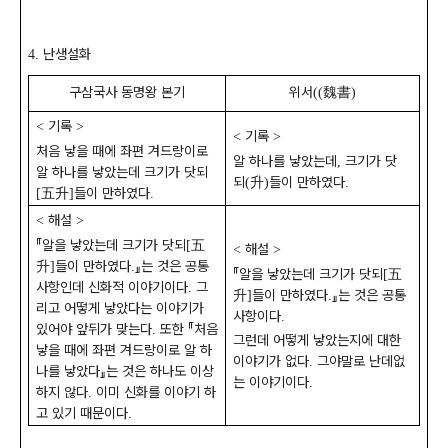
난생설화
4.
구삼국사 동명왕 본기
위서
魏書
((
)
기록
<
>
기록
<
>
처음 낳을 때에 좌편 겨드랑이로
알 하나를 낳았는데
크기가 닷
,
알 하나를 낳았는데 크기가 닷되
되
升
들이 만하였다
(
)
.
五升
들이 만하였다
[
]
.
해설
<
>
『
알을 낳았는데 크기가 닷되
五
[
해설
<
>
升
들이 만하였다
』
는 것은 공통
]
.
『
알을 낳았는데 크기가 닷되
五
[
사항인데 신화적 이야기이다
그
.
升
들이 만하였다
』
는 것은 공통
]
.
리고 어떻게 낳았다는 이야기가
사항이다
.
있어야 앞뒤가 맞는다
또한
『
처음
.
그런데 어떻게 낳았는지에 대한
낳을 때에 좌편 겨드랑이로 알 하
이야기가 없다
그야말로 난데없
.
나를 낳았다
』
는 것은 하나도 이상
는 이야기이다
.
하지 않다
이미 신화를 이야기 하
.
고 있기 때문이다
.