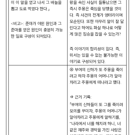
이 이 말을 얻고 나서 그 바늘을
왕을 속인 사실이 들통났으면 그
뽑고 도로 먹였다 한다
」
즉시 주몽은 죽임을 당했을 것이
.
다
즉 사건의 전개가 엉터리이며
.
모순된다
또한 아무리 말이 잘 달
.
비고
준마가 야윈 원인과 그
<
>:
린다고 하여도 화살 하나로 어떻
준마를 얻은 원인이 충분히 가능
게 많은 짐승을 잡을 수 있는가
?
한 일로 구성이 되어있다
.
즉 이야기의 합리성이 없다
즉
.
,
위서는 있을 수 없는 불가능한 이
야기로 구성되어 있다
.
④
부여의 신하가 또 주몽을 죽이
려고 하자 주몽의 어머니가 알아
차리고 주몽에게 떠나라고 했다
.
⇒
근거 기록
:
「
부여의 신하들이 또 그를 죽이려
모의를 꾸미자
주몽의 어머니가
,
알아차리고 주몽에게 말하기를
,
나라에서 너를 해치려 하니
너
“
,
같은 재주와 경략을 가진 사람은