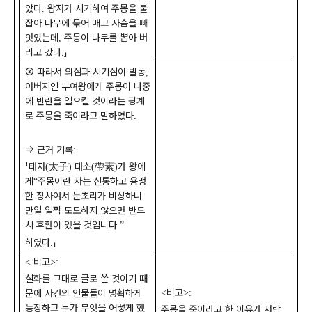
았다
왕자가 시기하여 주몽을 붙
.
잡아 나무에 묶어 매고 사슴을 빼
앗았는데
주몽이 나무를 뽑아 버
,
리고 갔다
」
.
③
따라서 의심과 시기심이 발동
,
아버지인 부여왕에게 주몽이 나중
에 반란을 일으킬 것이라는 핑계
로 주몽을 죽이라고 말하였다
.
⇒
근거 기록
:
「
태자
太子
대소
帶素
가 왕에
(
)
(
)
게
주몽이란 자는 신통하고 용맹
“
한 장사여서 눈초리가 비상하니
만일 일찍 도모하지 않으면 반드
시 후환이 있을 것입니다
.”
하였다
」
.
비고
<
>:
실화를 그대로 글로 쓴 것이기 때
비고
<
>:
문에 사건의 인물들이 명확하게
등장하고 누가 무엇을 어떻게 했
주몽을 죽이라고 한 이유가 사람