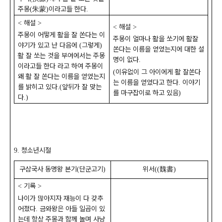
주몽
朱蒙
이라고들 한다
(
)
.
해설
<
>
해설
<
>
주몽이 어떻게 활을 잘 쏜다는 이
주몽이 얼마나 활을 쏘기에 활잘
야기가 있고 난 다음에
그렇게
(
)
쏜다는 이름을 얻었는지에 대한 설
활 잘 쏘는 것을 부여에서는 주몽
명이 없다
.
이라고들 한다 라고 하여 주몽이
이유없이 그 아이에게 활 잘쏜다
(
왜 활 잘 쏜다는 이름을 얻었는지
는 이름을 얻었다고 한다
이야기
.
를 밝히고 있다
앞뒤가 잘 맞는
.(
를 마구잡이로 하고 있음
)
다
.)
청소년시절
9.
구삼국사 동명왕 본기
단군고기
위서
魏書
(
)
((
)
기록
<
>
나이가 많아지자 재능이 다 갖추
어졌다
금와왕은 아들 일곱이 있
.
는데 항상 주몽과 함께 놀며 사냥