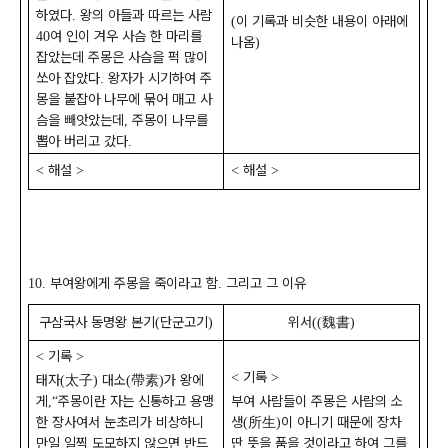
하였다
왕의 아들과 따르는 사람
.
이 기록과 비슷한 내용이 아래에
(
여 인이 겨우 사슴 한 마리를
40
나옴
)
잡았는데 주몽은 사슴을 퍽 많이
쏘아 잡았다
왕자가 시기하여 주
.
몽을 붙잡아 나무에 묶어 매고 사
슴을 빼앗았는데
주몽이 나무를
,
뽑아 버리고 갔다
.
해설
해설
<
>
<
>
부여왕에게 주몽을 죽이라고 함
그리고 그 이유
10.
.
구삼국사 동명왕 본기
단군고기
위서
魏書
(
)
((
)
기록
<
>
기록
<
>
태자
太子
대소
帶素
가 왕에
(
)
(
)
게
주몽이란 자는 신통하고 용맹
부여 사람들이 주몽은 사람의 소
,“
한 장사여서 눈초리가 비상하니
생
所生
이 아니기 때문에 장차
(
)
만일 일찍 도모하지 않으면 반드
딴 뜻을 품을 것이라고 하여 그를