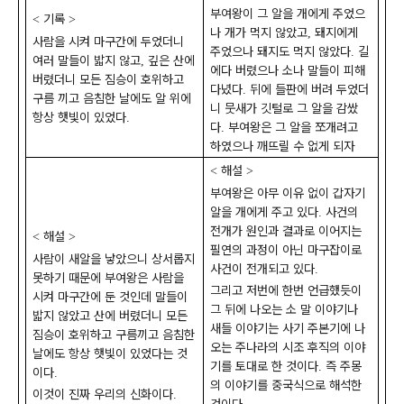
부여왕이 그 알을 개에게 주었으
기록
<
>
나 개가 먹지 않았고
돼지에게
,
사람을 시켜 마구간에 두었더니
주었으나 돼지도 먹지 않았다
길
.
여러 말들이 밟지 않고
깊은 산에
,
에다 버렸으나 소나 말들이 피해
버렸더니 모든 짐승이 호위하고
다녔다
뒤에 들판에 버려 두었더
.
구름 끼고 음침한 날에도 알 위에
니 뭇새가 깃털로 그 알을 감쌌
항상 햇빛이 있었다
.
다
부여왕은 그 알을 쪼개려고
.
하였으나 깨뜨릴 수 없게 되자
해설
<
>
부여왕은 아무 이유 없이 갑자기
알을 개에게 주고 있다
사건의
.
전개가 원인과 결과로 이어지는
해설
<
>
필연의 과정이 아닌 마구잡이로
사람이 새알을 낳았으니 상서롭지
사건이 전개되고 있다
.
못하기 때문에 부여왕은 사람을
그리고 저번에 한번 언급했듯이
시켜 마구간에 둔 것인데 말들이
그 뒤에 나오는 소 말 이야기나
밟지 않았고 산에 버렸더니 모든
새들 이야기는 사기 주본기에 나
짐승이 호위하고 구름끼고 음침한
오는 주나라의 시조 후직의 이야
날에도 항상 햇빛이 있었다는 것
기를 토대로 한 것이다
즉 주몽
.
이다
.
의 이야기를 중국식으로 해석한
이것이 진짜 우리의 신화이다
.