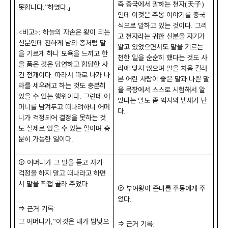
즉 중국에서 말하는 천자
天子
(
)
못합니다
하였다
」
.”
.
인데 이것은 주몽 이야기를 중국
식으로 말하고 있는 것이다
그리
.
비고
하늘의 자손은 왕이 되는
<
>:
고 천자라는 귀한 신분을 자기가
신분인데 천하게 남의 종처럼 말
알고 있었으면서도 말을 기르는
을 기르게 하니 모욕을 느끼고 한
천한 일을 순순히 했다는 것도 사
을 품은 것은 당연하고 합당한 사
리에 맞지 않으며 말을 처음 길러
건 전개이다
따라서 따로 나가 나
.
본 어린 사람이 좋은 말과 나쁜 말
라를 세우려고 하는 것도 충분히
을 목장에서 스스로 시험해서 알
있을 수 있는 행위이다
그런데 어
.
았다는 말도 좀 억지의 냄새가 난
머니를 남겨두고 떠나려하니 어머
다
.
니가 걱정되어 결정을 못하는 것
도 실제로 있을 수 있는 일이며 충
분히 가능한 일이다
.
②
어머니가 그 말을 듣고 자기
걱정을 하지 말고 떠나라고 하면
서 말을 직접 골라 주었다
.
②
부여왕이 준마를 주몽에게 주
었다
.
⇒
근거 기록
:
그 어머니가
이것은 내가 밤낮으
,“
⇒
근거 기록
: