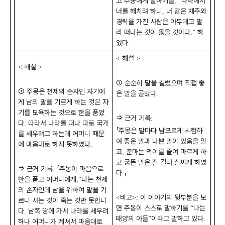
고 주몽에게 말하기를
나라에서
, “
너를 해치려 하니
너 같은 재주와
,
경략을 가진 사람은 아무데고 멀
리 떠나는 것이 옳을 것이다
하
.”
였다
.
해설
<
>
해설
<
>
①
순순히 말을 길렀으며 직접 좋
①
주몽은 천제의 손자인 자기에
은 말을 골랐다
.
게 남의 말을 기르게 하는 것은 자
기를 모욕하는 것으로 한을 품었
⇒
근거 기록
:
다
따라서 나라를 떠나 따로 국가
.
「
주몽은 말마다 남모르게 시험하
를 세우려고 하는데 어머니 때문
여 좋은 말과 나쁜 말이 있음을 알
에 마음대로 하지 못하였다
.
고
준마는 먹이를 줄여 마르게 하
,
고 굼뜬 말은 잘 길러 살찌게 하였
⇒
근거 기록
「
주몽이 마음으로
:
다
」
.
한을 품고 어머니에게
나는 천제
,“
의 손자인데 남을 위하여 말을 기
비고
이 이야기의 뒷부분을 보
<
>:
르니 사는 것이 죽는 것만 못합니
면 주몽이 스스로 말하기를
나는
“
다
남쪽 땅에 가서 나라를 세우려
.
태양의 아들
이라고 말하고 있다
”
.
하나 어머니가 계셔서 마음대로