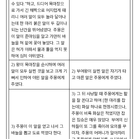
수 있다
하고
드디어 목마장으
.”
,
로 가서 긴 채찍으로 어지럽게 때
리니 여러 말이 모두 놀라 달아나
는데 한 마리 붉은 말이 두 길이나
되는 난간을 뛰어넘었다
주몽은
.
이 말이 준마임을 알고 가만히 바
늘을 혀 밑에 꽂아 놓았다
그 말
.
은 혀가 아파서 물과 풀을 먹지 못
하여 심히 야위었다
.
왕이 목마장을 순시하며 여러
2)
말이 모두 살찐 것을 보고 크게 기
부여왕이 살찐 말은 자기가 타
2)
뻐서 인하여 야윈 말을 주몽에게
고 마른 말은 주몽에게 주었다
.
주었다
.
그 뒤 사냥할 때 주몽에게는 활
3)
을 잘 쏜다고 하여
한 마리를 잡
[
는데
화살 하나로 한정시켰으나
]
,
주몽이 비록 화살은 적었지만 잡
은 짐승은 매우 많았다
부여의 신
.
주몽이 이 말을 얻고 나서 그
하들이 또 그를 죽이려 모의를 꾸
3)
바늘을 뽑고 도로 먹였다 한다
미자
주몽의 어머니가 알아차리
.
,