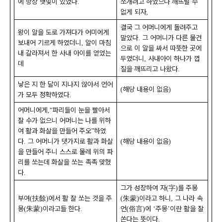
에 항상 햇빛이 있었다
쪼개려고 하였으나 깨뜨릴 수
.
없게 되자
,
결국 그 어머니에게 돌려주고
왕이 알을 도로 가져다가 어미에게
말았다
그 어머니가 다른 물건
.
보내어 기르게 하였더니
알이 마침
,
으로 이 알을 싸서 따뜻한 곳에
내 갈라져서 한 사내 아이를 얻었는
두었더니
사내아이 하나가 껍
,
데
질을 깨뜨리고 나왔다
.
낳은 지 한 달이 지나지 않아서 언어
해당 내용이 없음
(
)
가 모두 정확하였다
.
어머니에게
파리들이 눈을 빨아서
,“
잘 수가 없으니 어머니는 나를 위하
여 활과 화살을 만들어 주오
하였
”
다
그 어머니가 댓가지로 활과 화살
해당 내용이 없음
.
(
)
을 만들어 주니 스스로 물레 위의 파
리를 쏘는데 화살을 쏘는 족족 맞혔
다
.
그가 성장하여 자
字
를 주몽
(
)
부여
扶餘
에서 활 잘 쏘는 것을 주
朱蒙
이라고 하니
그 나라 속
(
)
(
)
,
몽
朱蒙
이라고들 한다
언
俗言
에
주몽
이란 활을 잘
(
)
.
(
)
‘
’
쏜다는 뜻이다
.