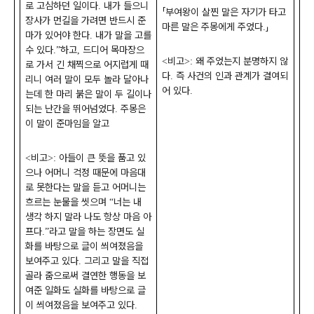
로 고심하던 일이다
내가 들으니
.
「
부여왕이 살찐 말은 자기가 타고
장사가 먼길을 가려면 반드시 준
마른 말은 주몽에게 주었다
」
.
마가 있어야 한다
내가 말을 고를
.
수 있다
하고
드디어 목마장으
.”
,
비고
왜 주었는지 분명하지 않
<
>:
로 가서 긴 채찍으로 어지럽게 때
다
즉 사건의 인과 관계가 결여되
.
리니 여러 말이 모두 놀라 달아나
어 있다
.
는데 한 마리 붉은 말이 두 길이나
되는 난간을 뛰어넘었다
주몽은
.
이 말이 준마임을 알고
비고
아들이 큰 뜻을 품고 있
<
>:
으나 어머니 걱정 때문에 마음대
로 못한다는 말을 듣고 어머니는
흐르는 눈물을 씻으며
너는 내
“
생각 하지 말라 나도 항상 마음 아
프다
라고 말을 하는 장면도 실
.”
화를 바탕으로 글이 씌여졌음을
보여주고 있다
그리고 말을 직접
.
골라 줌으로써 결연한 행동을 보
여준 일화도 실화를 바탕으로 글
이 씌여졌음을 보여주고 있다
.