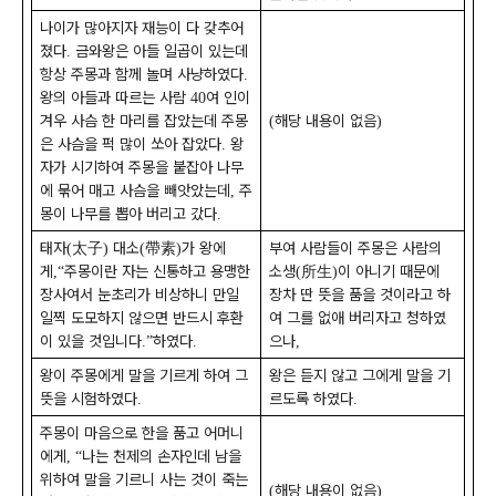
나이가 많아지자 재능이 다 갖추어
졌다
금와왕은 아들 일곱이 있는데
.
항상 주몽과 함께 놀며 사냥하였다
.
왕의 아들과 따르는 사람
여 인이
40
겨우 사슴 한 마리를 잡았는데 주몽
해당 내용이 없음
(
)
은 사슴을 퍽 많이 쏘아 잡았다
왕
.
자가 시기하여 주몽을 붙잡아 나무
에 묶어 매고 사슴을 빼앗았는데
주
,
몽이 나무를 뽑아 버리고 갔다
.
태자
太子
대소
帶素
가 왕에
부여 사람들이 주몽은 사람의
(
)
(
)
게
주몽이란 자는 신통하고 용맹한
소생
所生
이 아니기 때문에
,“
(
)
장사여서 눈초리가 비상하니 만일
장차 딴 뜻을 품을 것이라고 하
일찍 도모하지 않으면 반드시 후환
여 그를 없애 버리자고 청하였
이 있을 것입니다
하였다
으나
.”
.
,
왕이 주몽에게 말을 기르게 하여 그
왕은 듣지 않고 그에게 말을 기
뜻을 시험하였다
르도록 하였다
.
.
주몽이 마음으로 한을 품고 어머니
에게
나는 천제의 손자인데 남을
, “
위하여 말을 기르니 사는 것이 죽는
해당 내용이 없음
(
)