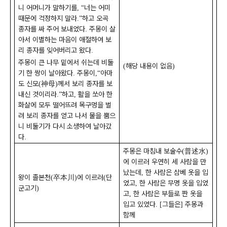
니 어머니가 말하기를
너는 어미
, “
때문에 걱정하지 말라
하고 오곡
.”
종자를 싸 주어 보내었다
주몽이 살
.
아서 이별하는 마음이 애절하여 보
리 종자를 잊어버리고 왔다
.
주몽이 큰 나무 밑에서 쉬는데 비둘
해당 내용이 없음
(
)
기 한 쌍이 날아왔다
주몽이
아마
.
,“
도 신모
神母
께서 보리 종자를 보
(
)
내신 것이리라
하고
활을 쏘아 한
.”
,
화살에 모두 떨어뜨려 목구멍을 벌
려 보리 종자를 얻고 나서 물을 뿜으
니 비둘기가 다시 소생하여 날아갔
다
.
주몽은 마침내 보술수
普述水
(
)
에 이르러 우연히 세 사람을 만
났는데
한 사람은 삼베 옷을 입
,
왕이 졸본천
卒本川
에 이르러
단
(
)
(
었고
한 사람은 무명 옷을 입었
,
군고기
)
고
한 사람은 부들로 짠 옷을
,
입고 있었다
그들은
주몽과
. [
]
함께