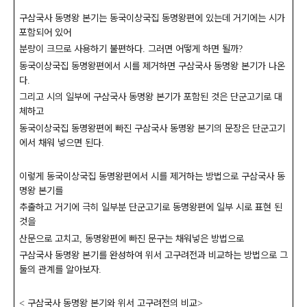
구삼국사 동명왕 본기는 동국이상국집 동명왕편에 있는데 거기에는 시가
포함되어 있어
분량이 크므로 사용하기 불편하다
그러면 어떻게 하면 될까
.
?
동국이상국집 동명왕편에서 시를 제거하면 구삼국사 동명왕 본기가 나온
다
.
그리고 시의 일부에 구삼국사 동명왕 본기가 포함된 것은 단군고기로 대
체하고
동국이상국집 동명왕편에 빠진 구삼국사 동명왕 본기의 문장은 단군고기
에서 채워 넣으면 된다
.
이렇게 동국이상국집 동명왕편에서 시를 제거하는 방법으로 구삼국사 동
명왕 본기를
추출하고 거기에 극히 일부분 단군고기로 동명왕편에 일부 시로 표현 된
것을
산문으로 고치고
동명왕편에 빠진 문구는 채워넣은 방법으로
,
구삼국사 동명왕 본기를 완성하여 위서 고구려전과 비교하는 방법으로 그
둘의 관계를 알아보자
.
구삼국사 동명왕 본기와 위서 고구려전의 비교
<
>