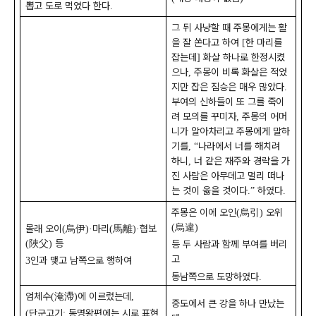
뽑고 도로 먹였다 한다
.
그 뒤 사냥할 때 주몽에게는 활
을 잘 쏜다고 하여
한 마리를
[
잡는데
화살 하나로 한정시켰
]
으나
주몽이 비록 화살은 적었
,
지만 잡은 짐승은 매우 많았다
.
부여의 신하들이 또 그를 죽이
려 모의를 꾸미자
주몽의 어머
,
니가 알아차리고 주몽에게 말하
기를
나라에서 너를 해치려
, “
하니
너 같은 재주와 경략을 가
,
진 사람은 아무데고 멀리 떠나
는 것이 옳을 것이다
하였다
.”
.
주몽은 이에 오인
烏引
오위
(
)
烏違
(
)
몰래 오이
烏伊
마리
馬離
협보
(
)·
(
)·
陜父
등
(
)
등 두 사람과 함께 부여를 버리
고
인과 맺고 남쪽으로 행하여
3
동남쪽으로 도망하였다
.
엄체수
淹滯
에 이르렀는데
(
)
,
중도에서 큰 강을 하나 만났는
단군고기
동명왕편에는 시로 표현
(
: