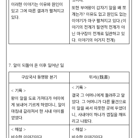
것이다
.
이러한 이야기는 이유와 원인이
또한 부여왕이 갑자기 알을 왜 쪼
있고 그에 따른 결과가 펼쳐지고
개는가
이유도 없고 원인도 없는
?
있다
.
이야기가 마구 펼쳐지고 있다
이
.(
아기의 전개가 필연적 전개가 아
닌 마구잡이 전개로 일관하고 있
다
이야기의 어거지 전개
.
)
알이 되돌아 온 이후 일어난 일
7.
구삼국사 동명왕 본기
위서
魏書
((
)
기록
<
>
기록
<
>
결국 그 어머니에게 돌려주고 말
왕이 알을 도로 가져다가 어미에
았다
그 어머니가 다른 물건으로
.
게 보내어 기르게 하였더니
알이
,
이 알을 싸서 따뜻한 곳에 두었더
마침내 갈라져서 한 사내 아이를
니
사내아이 하나가 껍질을 깨뜨
,
얻었다
.
리고 나왔다
.
해설
해설
<
>
<
>
비슷한 이야기이다
비슷한 이야기이다
.
.