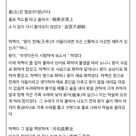
출
出
은 협운
叶韻
이다
(
)
(
)
.
홀로 적소를 타고 올라서
獨乘赤霄上
/
소식 없이 다시 돌아오지 않았다
寂寞不廻騎
/
하백이
왕이 천제
天帝
의 아들이라면 무슨 신통하고 이상한 재주가 있
,
“
(
)
는가
하니
?”
,
왕이
무엇이든지 시험하여 보소서
하였다
,
“
.”
.
이에 하백이 뜰 앞의 물에서 잉어로 화하여 물결을 따라 노니니 왕이 수달
로 화하여 잡았고
하백이 또 사슴으로 화하여 달아나니 왕이 승냥이로 화
,
하여 쫓았고
하백이 꿩으로 화하니 왕이 매로 화하였다
하백은 참으로
,
.
천제의 아들이라고 생각하여 예로 혼인을 이루고 왕이 딸을 데려갈 마음
이 없을까 두려워하여 풍악을 베풀고 술을 내어 왕을 권하여 크게 취하자
딸과 함께 작은 가죽 수레에 넣어 용거
龍車
에 실으니 이는 하늘에 오르
(
)
게 하려 함이었다
그 수레가 미처 물에서 나오기 전에 왕이 술이 깨어 여
.
자의 황금비녀로 가죽 수레를 뚫고 구멍으로 홀로 나와서 하늘로 올라갔
다
.
하백이 그 딸을 책망하여
河伯責厥女
/