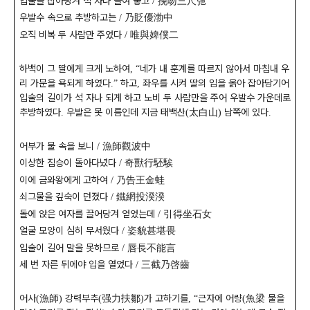
입술을 잡아당겨 석 자나 늘여 놓고
挽吻三尺㢮
/
우발수 속으로 추방하고는
乃貶優渤中
/
오직 비복 두 사람만 주었다
唯與婢僕二
/
하백이 그 딸에게 크게 노하여
네가 내 훈계를 따르지 않아서 마침내 우
,
“
리 가문을 욕되게 하였다
하고
좌우를 시켜 딸의 입을 옭아 잡아당기어
.”
,
입술의 길이가 석 자나 되게 하고 노비 두 사람만을 주어 우발수 가운데로
추방하였다
우발은 못 이름인데 지금 태백산
太白山
남쪽에 있다
.
(
)
.
어부가 물 속을 보니
漁師觀波中
/
이상한 짐승이 돌아다녔다
奇獸行駓騃
/
이에 금와왕에게 고하여
乃告王金蛙
/
쇠그물을 깊숙이 던졌다
鐵網投湀湀
/
돌에 앉은 여자를 끌어당겨 얻었는데
引得坐石女
/
얼굴 모양이 심히 무서웠다
姿貌甚堪畏
/
입술이 길어 말을 못하므로
唇長不能言
/
세 번 자른 뒤에야 입을 열었다
三截乃啓齒
/
어사
漁師
강력부추
强力扶鄒
가 고하기를
근자에 어량
魚梁
물을
(
)
(
)
,
“
(