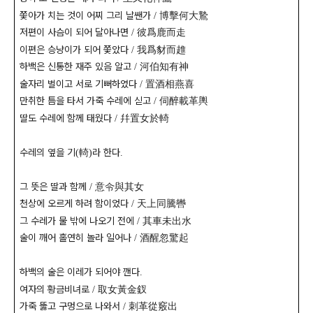
쫓아가 치는 것이 어찌 그리 날쌘가
博擊何大鷙
/
저편이 사슴이 되어 달아나면
彼爲鹿而走
/
이편은 승냥이가 되어 쫓았다
我爲豺而趡
/
하백은 신통한 재주 있음 알고
河伯知有神
/
술자리 벌이고 서로 기뻐하였다
置酒相燕喜
/
만취한 틈을 타서 가죽 수레에 싣고
伺醉載革輿
/
딸도 수레에 함께 태웠다
幷置女於輢
/
수레의 옆을 기
輢
라 한다
(
)
.
그 뜻은 딸과 함께
意令與其女
/
천상에 오르게 하려 함이었다
天上同騰轡
/
그 수레가 물 밖에 나오기 전에
其車未出水
/
술이 깨어 홀연히 놀라 일어나
酒醒忽驚起
/
하백의 술은 이레가 되어야 깬다
.
여자의 황금비녀로
取女黃金釵
/
가죽 뚫고 구멍으로 나와서
刺革從竅出
/