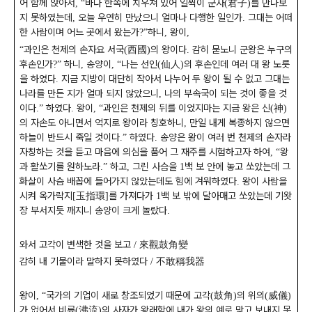
어 함께 앉아서
바다 한쪽에 치우쳐 있어 일찍이 군자
君子
를 만나보
,
“
(
)
지 못하였는데
오늘 우연히 만났으니 얼마나 다행한 일인가
그대는 어떠
,
.
한 사람이며 어느 곳에서 왔는가
하니
왕이
?”
,
,
과인은 천제의 손자요 서국
西國
의 왕이다
감히 묻노니 군왕은 누구의
“
(
)
.
후손인가
하니
송양이
나는 선인
仙人
의 후손인데 여러 대 왕 노릇
?”
,
,
“
(
)
을 하였다
지금 지방이 대단히 작아서 나누어 두 왕이 될 수 없고 그대는
.
나라를 만든 지가 얼마 되지 않았으니
나의 부속국이 되는 것이 좋을 것
,
이다
하였다
왕이
과인은 천제의 뒤를 이었지마는 지금 왕은 신
神
.”
.
,
“
(
)
의 자손도 아니면서 억지로 왕이라 칭호하니
만일 내게 복종하지 않으면
,
하늘이 반드시 죽일 것이다
하였다
송양은 왕이 여러 번 천제의 손자라
.”
.
자칭하는 것을 듣고 마음에 의심을 품어 그 재주를 시험하고자 하여
왕
,
“
과 활쏘기를 원하노라
하고
그린 사슴을
백 보 안에 놓고 쏘았는데 그
.”
,
1
화살이 사슴 배꼽에 들어가지 않았는데도 힘에 겨워하였다
왕이 사람을
.
시켜 옥가락지
玉指環
를 가져다가
백 보 밖에 달아매고 쏘았는데 기왓
[
]
1
장 부서지듯 깨지니 송양이 크게 놀랐다
.
와서 고각이 변색한 것을 보고
來觀鼓角變
/
감히 내 기물이라 말하지 못하였다
不敢稱我器
/
왕이
국가의 기업이 새로 창조되었기 때문에 고각
鼓角
의 위의
威儀
,
“
(
)
(
)
가 없어서 비류
沸流
의 사자가 왕래함에 내가 왕의 예로 맞고 보내지 못
(
)