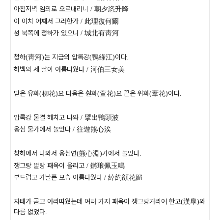
아침저녁 임의로 오르내리니
朝夕恣升降
/
이 이치 어째서 그러한가
此理復何爾
/
성 북쪽에 청하가 있으니
城北有靑河
/
청하
靑河
는 지금의 압록강
鴨綠江
이다
(
)
(
)
.
하백의 세 딸이 아름다웠다
河伯三女美
/
맏은 유화
柳花
요 다음은 훤화
萱花
요 끝은 위화
葦花
이다
(
)
(
)
(
)
.
압록강 물결 헤치고 나와
擘出鴨頭波
/
웅심 물가에서 놀았다
往遊熊心涘
/
청하에서 나와서 웅심연
熊心淵
가에서 놀았다
(
)
.
쟁그랑 딸랑 패옥이 울리고
鏘琅佩玉鳴
/
부드럽고 가냘픈 모습 아름다웠다
綽約顔花媚
/
자태가 곱고 아리따웠는데 여러 가지 패옥이 쟁그랑거리어 한고
漢皐
와
(
)
다름 없었다
.