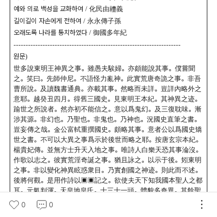
예와 의로 백성을 교화하여
化民由禮義
/
길이길이 자손에게 전하여
永永傳子孫
/
오래도록 나라를 통치하였다
御國多年紀
/
---------------------------------------------------------------------
원문
)
世多說東明王神異之事
。
雖愚夫騃婦
。
亦頗能說其事
。
僕嘗聞
之
。
笑曰
。
先師仲尼
。
不語怪力亂神
。
此實荒唐奇詭之事
。
非吾
曹所說
。
及讀魏書通典
。
亦載其事
。
然略而未詳
。
豈詳內略外之
意耶
。
越癸丑四月
。
得舊三國史
。
見東明王本紀
。
其神異之迹
。
踰世之所說者
。
然亦初不能信之
。
意以爲鬼幻
。
及三復耽味
。
漸
涉其源
。
非幻也
。
乃聖也
。
非鬼也
。
乃神也
。
況國史直筆之書
。
豈妄傳之哉
。
金公富軾重撰國史
。
頗略其事
。
意者公以爲國史矯
世之書
。
不可以大異之事爲示於後世而略之耶
。
按唐玄宗本紀
。
楊貴妃傳
。
並無方士升天入地之事
。
唯詩人白樂天恐其事淪沒
。
作歌以志之
。
彼實荒淫奇誕之事
。
猶且詠之
。
以示于後
。
矧東明
之事
。
非以變化神異眩惑衆目
。
乃實創國之神迹
。
則此而不述
。
後將何觀
。
是用作詩以
▣▣
記之
。
欲使夫天下知我國本聖人之都
耳
。
元氣判渾
。
天皇地皇氏
。
十三十一頭
。
體貌多奇異
。
其餘聖
帝王
。
亦備載經史
。
女節感大星
。
乃生大昊摯
。
女樞生顓頊
。
亦
0
0
感瑤光暐
。
伏羲制牲犧
。
燧人始鑽燧
。
生蓂高帝祥
。
雨粟神農