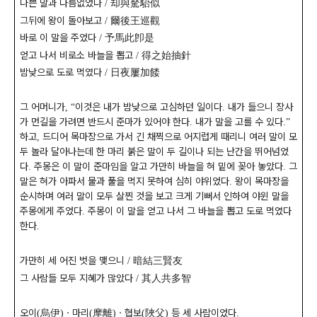
나쁜 말과 다름없었다
却與駑駘似
/
그뒤에 왕이 돌아보고
爾後王巡觀
/
바로 이 말을 주었다
予馬此卽是
/
얻고 나서 비로소 바늘을 뽑고
得之始抽針
/
밤낮으로 도로 먹였다
日夜屢加餧
/
그 어머니가
이것은 내가 밤낮으로 고심하던 일이다
내가 들으니 장사
,
“
.
가 먼길을 가려면 반드시 준마가 있어야 한다
내가 말을 고를 수 있다
.
.”
하고
드디어 목마장으로 가서 긴 채찍으로 어지럽게 때리니 여러 말이 모
,
두 놀라 달아나는데 한 마리 붉은 말이 두 길이나 되는 난간을 뛰어넘었
다
주몽은 이 말이 준마임을 알고 가만히 바늘을 혀 밑에 꽂아 놓았다
그
.
.
말은 혀가 아파서 물과 풀을 먹지 못하여 심히 야위었다
왕이 목마장을
.
순시하며 여러 말이 모두 살찐 것을 보고 크게 기뻐서 인하여 야윈 말을
주몽에게 주었다
주몽이 이 말을 얻고 나서 그 바늘을 뽑고 도로 먹였다
.
한다
.
가만히 세 어진 벗을 맺으니
暗結三賢友
/
그 사람들 모두 지혜가 많았다
其人共多智
/
오이
烏伊
ㆍ
마리
摩離
ㆍ
협보
陜父
등 세 사람이었다
(
)
(
)
(
)
.