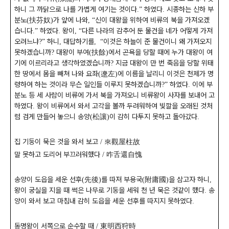
하니 그 까닭으로 나를 가볍게 여기는 것이다
하였다
시종하는 신하 부
.”
.
분노
扶芬奴
가 앞에 나와
신이 대왕을 위하여 비류의 북을 가져오겠
(
)
,
“
습니다
하였다
왕이
다른 나라의 감추어 둔 물건을 네가 어떻게 가져
.”
.
,
“
오려느냐
하니
대답하기를
이것은 하늘이 준 물건이니 왜 가져오지
?”
,
,
“
못하겠습니까
대왕이 부여
扶餘
에서 곤욕을 당할 때에 누가 대왕이 여
?
(
)
기에 이르리라고 생각하였겠습니까
지금 대왕이 만 번 죽음을 당할 위태
?
한 땅에서 몸을 빼쳐 나와 요좌
遼左
에 이름을 날리니 이것은 천제가 명
(
)
령하여 하는 것이라 무슨 일인들 이루지 못하겠습니까
하였다
이에 부
?”
.
분노 등 세 사람이 비류에 가서 북을 가져오니 비류왕이 사자를 보내어 고
하였다
왕이 비류에서 와서 고각을 볼까 두려워하여 빛깔을 오래된 것처
.
럼 검게 만들어 놓으니 송양
松讓
이 감히 다투지 못하고 돌아갔다
(
)
.
집 기둥이 묵은 것을 와서 보고
來觀屋柱故
/
말 못하고 도리어 부끄러워했다
咋舌還自愧
/
송양이 도읍을 세운 선후
先後
를 따져 부용국
附庸國
을 삼고자 하니
(
)
(
)
,
왕이 궁실을 지을 때 썩은 나무로 기둥을 세워 천 년 묵은 것같이 했다
송
.
양이 와서 보고 마침내 감히 도읍을 세운 선후를 따지지 못하였다
.
동명왕이 서쪽으로 순수할 때
東明西狩時
/