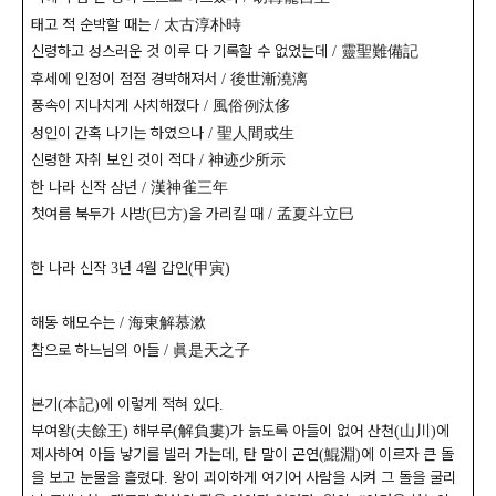
태고 적 순박할 때는
太古淳朴時
/
신령하고 성스러운 것 이루 다 기록할 수 없었는데
靈聖難備記
/
후세에 인정이 점점 경박해져서
後世漸澆漓
/
풍속이 지나치게 사치해졌다
風俗例汰侈
/
성인이 간혹 나기는 하였으나
聖人間或生
/
신령한 자취 보인 것이 적다
神迹少所示
/
한 나라 신작 삼년
漢神雀三年
/
첫여름 북두가 사방
巳方
을 가리킬 때
孟夏斗立巳
(
)
/
한 나라 신작
년
월 갑인
甲寅
3
4
(
)
해동 해모수는
海東解慕漱
/
참으로 하느님의 아들
眞是天之子
/
본기
本記
에 이렇게 적혀 있다
(
)
.
부여왕
夫餘王
해부루
解負婁
가 늙도록 아들이 없어 산천
山川
에
(
)
(
)
(
)
제사하여 아들 낳기를 빌러 가는데
탄 말이 곤연
鯤淵
에 이르자 큰 돌
,
(
)
을 보고 눈물을 흘렸다
왕이 괴이하게 여기어 사람을 시켜 그 돌을 굴리
.