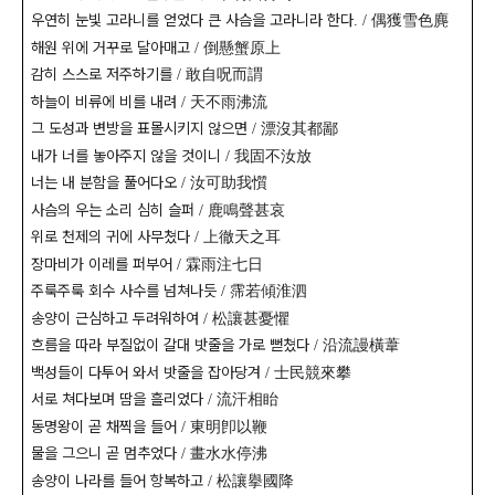
우연히 눈빛 고라니를 얻었다 큰 사슴을 고라니라 한다
偶獲雪色麂
. /
해원 위에 거꾸로 달아매고
倒懸蟹原上
/
감히 스스로 저주하기를
敢自呪而謂
/
하늘이 비류에 비를 내려
天不雨沸流
/
그 도성과 변방을 표몰시키지 않으면
漂沒其都鄙
/
내가 너를 놓아주지 않을 것이니
我固不汝放
/
너는 내 분함을 풀어다오
汝可助我懫
/
사슴의 우는 소리 심히 슬퍼
鹿鳴聲甚哀
/
위로 천제의 귀에 사무쳤다
上徹天之耳
/
장마비가 이레를 퍼부어
霖雨注七日
/
주룩주룩 회수 사수를 넘쳐나듯
霈若傾淮泗
/
송양이 근심하고 두려워하여
松讓甚憂懼
/
흐름을 따라 부질없이 갈대 밧줄을 가로 뻗쳤다
沿流謾橫葦
/
백성들이 다투어 와서 밧줄을 잡아당겨
士民競來攀
/
서로 쳐다보며 땀을 흘리었다
流汗相眙
/
동명왕이 곧 채찍을 들어
東明卽以鞭
/
물을 그으니 곧 멈추었다
畫水水停沸
/
송양이 나라를 들어 항복하고
松讓擧國降
/