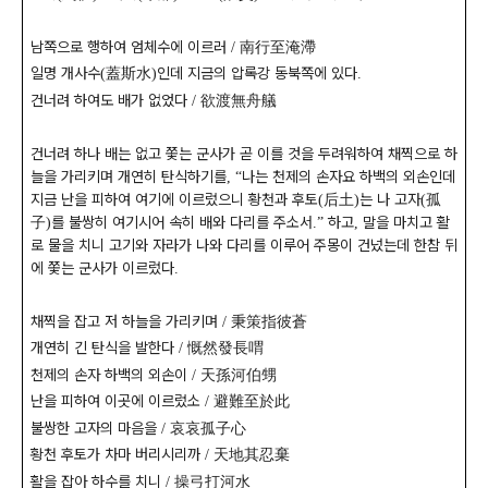
남쪽으로 행하여 엄체수에 이르러
南行至淹滯
/
일명 개사수
蓋斯水
인데 지금의 압록강 동북쪽에 있다
(
)
.
건너려 하여도 배가 없었다
欲渡無舟艤
/
건너려 하나 배는 없고 쫓는 군사가 곧 이를 것을 두려워하여 채찍으로 하
늘을 가리키며 개연히 탄식하기를
나는 천제의 손자요 하백의 외손인데
,
“
지금 난을 피하여 여기에 이르렀으니 황천과 후토
后土
는 나 고자
孤
(
)
(
子
를 불쌍히 여기시어 속히 배와 다리를 주소서
하고
말을 마치고 활
)
.”
,
로 물을 치니 고기와 자라가 나와 다리를 이루어 주몽이 건넜는데 한참 뒤
에 쫓는 군사가 이르렀다
.
채찍을 잡고 저 하늘을 가리키며
秉策指彼蒼
/
개연히 긴 탄식을 발한다
慨然發長喟
/
천제의 손자 하백의 외손이
天孫河伯甥
/
난을 피하여 이곳에 이르렀소
避難至於此
/
불쌍한 고자의 마음을
哀哀孤子心
/
황천 후토가 차마 버리시리까
天地其忍棄
/
활을 잡아 하수를 치니
操弓打河水
/