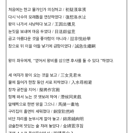
처음에는 한고 물가인가 의심하고
初疑漢皐濱
/
다시 낙수의 모래톱을 연상하였다
復想洛水沚
/
왕이 나가서 사냥하다 보고
王因出獵見
/
눈짓을 보내며 마음 두었다
目送頗留意
/
곱고 아름다운 것을 좋아함이 아니라
玆非悅紛華
/
참으로 뒤 이을 아들 낳기에 급함이었다
誠急生繼嗣
/
왕이 좌우에게
얻어서 왕비를 삼으면 후사를 둘 수 있다
하였다
,
“
.”
.
세 여자가 왕이 오는 것을 보고
三女見君來
/
물에 들어가 한참 동안 서로 피하였다
入水尋相避
/
장차 궁전을 지어
擬將作宮殿
/
함께 와서 노는 것 엿보려 하여
潛候同來戲
/
말채찍으로 한번 땅을 그으니
馬撾一畫地
/
구리집이 홀연히 세워졌다
銅室欻然峙
/
비단 자리를 눈부시게 깔아 놓고
錦席鋪絢明
/
금술잔에 맛있는 술 차려 놓았다
金罇置淳旨
/