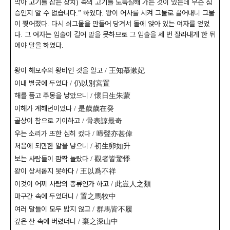
막아 고기를 잡는 장치
속의 고기를 도둑질해 가는 것이 있는데 무슨 짐
)
승인지 알 수 없습니다
하였다
왕이 어사를 시켜 그물로 끌어내니 그물
.”
.
이 찢어졌다
다시 쇠그물을 만들어 당겨서 돌에 앉아 있는 여자를 얻었
.
다
그 여자는 입술이 길어 말을 못하므로 그 입술을 세 번 잘라내게 한 뒤
.
에야 말을 하였다
.
왕이 해모수의 왕비인 것을 알고
王知慕漱妃
/
이내 별궁에 두었다
仍以別宮置
/
해를 품고 주몽을 낳았으니
懷日生朱蒙
/
이해가 계해년이었다
是歲歲在癸
/
골상이 참으로 기이하고
骨表諒最奇
/
우는 소리가 또한 심히 컸다
啼聲亦甚偉
/
처음에 되만한 알을 낳으니
初生卵如升
/
보는 사람들이 깜짝 놀랐다
觀者皆驚悸
/
왕이 상서롭지 못하다
王以爲不祥
/
이것이 어찌 사람의 종류인가 하고
此豈人之類
/
마구간 속에 두었더니
置之馬牧中
/
여러 말들이 모두 밟지 않고
群馬皆不履
/
깊은 산 속에 버렸더니
棄之深山中
/