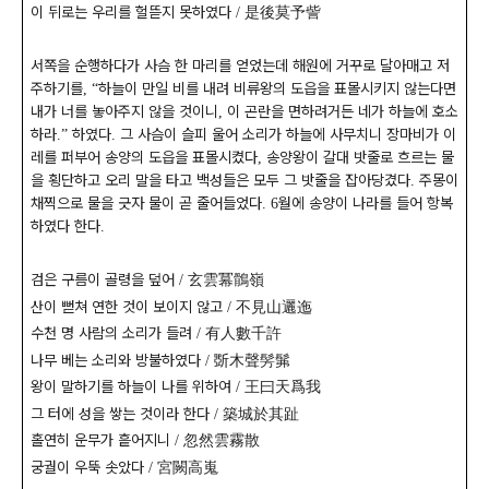
이 뒤로는 우리를 헐뜯지 못하였다
是後莫予訾
/
서쪽을 순행하다가 사슴 한 마리를 얻었는데 해원에 거꾸로 달아매고 저
주하기를
하늘이 만일 비를 내려 비류왕의 도읍을 표몰시키지 않는다면
,
“
내가 너를 놓아주지 않을 것이니
이 곤란을 면하려거든 네가 하늘에 호소
,
하라
하였다
그 사슴이 슬피 울어 소리가 하늘에 사무치니 장마비가 이
.”
.
레를 퍼부어 송양의 도읍을 표몰시켰다
송양왕이 갈대 밧줄로 흐르는 물
,
을 횡단하고 오리 말을 타고 백성들은 모두 그 밧줄을 잡아당겼다
주몽이
.
채찍으로 물을 긋자 물이 곧 줄어들었다
월에 송양이 나라를 들어 항복
. 6
하였다 한다
.
검은 구름이 골령을 덮어
玄雲冪鶻嶺
/
산이 뻗쳐 연한 것이 보이지 않고
不見山邐迤
/
수천 명 사람의 소리가 들려
有人數千許
/
나무 베는 소리와 방불하였다
斲木聲髣髴
/
왕이 말하기를 하늘이 나를 위하여
王曰天爲我
/
그 터에 성을 쌓는 것이라 한다
築城於其趾
/
홀연히 운무가 흩어지니
忽然雲霧散
/
궁궐이 우뚝 솟았다
宮闕高嵬
/