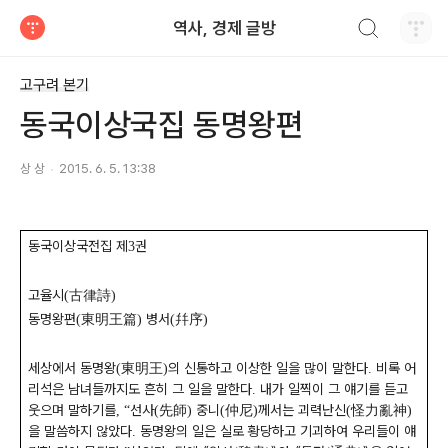
검색하기
역사, 경제 글방
티스토리
고구려 본기
동국이상국집 동명왕편
상 상
2015. 6. 5. 13:38
동국이상국전집 제
권
3
고율시
古律詩
(
)
동명왕편
東明王篇
병서
幷序
(
)
(
)
세상에서 동명왕
東明王
의 신통하고 이상한 일을 많이 말한다
비록 어
(
)
.
리석은 남녀들까지도 흔히 그 일을 말한다
내가 일찍이 그 얘기를 듣고
.
웃으며 말하기를
선사
先師
중니
仲尼
께서는 괴력난신
怪力亂神
,
“
(
)
(
)
(
)
을 말씀하지 않았다
동명왕의 일은 실로 황당하고 기괴하여 우리들이 얘
.