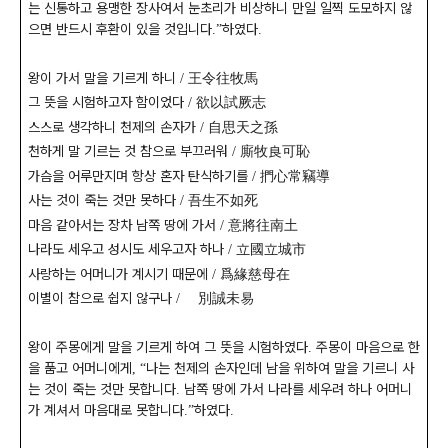
는 신통하고 용맹한 장사여서 눈초리가 비상하니 만일 일찍 도모하지 않
으면 반드시 후환이 있을 것입니다
하였다
.”
.
왕이 가서 말을 기르게 하니
王令往牧馬
/
그 뜻을 시험하고자 함이었다
欲以試厥志
/
스스로 생각하니 천제의 손자가
自思天之孫
/
천하게 말 기르는 것 참으로 부끄러워
廝牧良可恥
/
가슴을 어루만지며 항상 혼자 탄식하기를
捫心常竊導
/
사는 것이 죽는 것만 못하다
吾生不如死
/
마음 같아서는 장차 남쪽 땅에 가서
意將往南土
/
나라도 세우고 성시도 세우고자 하나
立國立城市
/
사랑하는 어머니가 계시기 때문에
爲緣慈母在
/
이별이 참으로 쉽지 않구나
離別誠未易
/
왕이 주몽에게 말을 기르게 하여 그 뜻을 시험하였다
주몽이 마음으로 한
.
을 품고 어머니에게
나는 천제의 손자인데 남을 위하여 말을 기르니 사
,
“
는 것이 죽는 것만 못합니다
남쪽 땅에 가서 나라를 세우려 하나 어머니
.
가 계셔서 마음대로 못합니다
하였다
.”
.