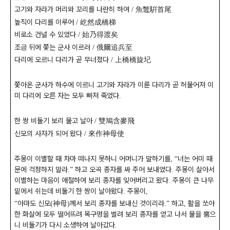
고기와 자라가 머리와 꼬리를 나란히 하여
魚鼈騈首尾
/
높직이 다리를 이루어
屹然成橋梯
/
비로소 건널 수 있었다
始乃得渡矣
/
조금 뒤에 쫓는 군사 이르러
俄爾追兵至
/
다리에 오르니 다리가 곧 무너졌다
上橋橋旋圮
/
쫓아온 군사가 하수에 이르니 고기와 자라가 이룬 다리가 곧 허물어져 이
미 다리에 오른 자는 모두 빠져 죽었다
.
한 쌍 비둘기 보리 물고 날아
雙鳩含麥飛
/
신모의 사자가 되어 왔다
來作神母使
/
주몽이 이별할 때 차마 떠나지 못하니 어머니가 말하기를
너는 어미 때
,
“
문에 걱정하지 말라
하고 오곡 종자를 싸 주어 보내었다
주몽이 살아서
.”
.
이별하는 마음이 애절하여 보리 종자를 잊어버리고 왔다
주몽이 큰 나무
.
밑에서 쉬는데 비둘기 한 쌍이 날아왔다
주몽이
.
,
아마도 신모
神母
께서 보리 종자를 보내신 것이리라
하고
활을 쏘아
“
(
)
.”
,
한 화살에 모두 떨어뜨려 목구멍을 벌려 보리 종자를 얻고 나서 물을 뿜으
니 비둘기가 다시 소생하여 날아갔다
.