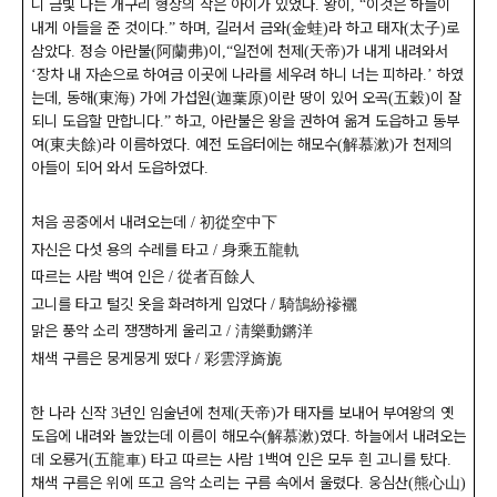
니 금빛 나는 개구리 형상의 작은 아이가 있었다
왕이
이것은 하늘이
.
,
“
내게 아들을 준 것이다
하며
길러서 금와
金蛙
라 하고 태자
太子
로
.”
,
(
)
(
)
삼았다
정승 아란불
阿蘭弗
이
일전에 천제
天帝
가 내게 내려와서
.
(
)
,
“
(
)
장차 내 자손으로 하여금 이곳에 나라를 세우려 하니 너는 피하라
하였
‘
.’
는데
동해
東海
가에 가섭원
迦葉原
이란 땅이 있어 오곡
五穀
이 잘
,
(
)
(
)
(
)
되니 도읍할 만합니다
하고
아란불은 왕을 권하여 옮겨 도읍하고 동부
.”
,
여
東夫餘
라 이름하였다
예전 도읍터에는 해모수
解慕漱
가 천제의
(
)
.
(
)
아들이 되어 와서 도읍하였다
.
처음 공중에서 내려오는데
初從空中下
/
자신은 다섯 용의 수레를 타고
身乘五龍軌
/
따르는 사람 백여 인은
從者百餘人
/
고니를 타고 털깃 옷을 화려하게 입었다
騎鵠紛襂襹
/
맑은 풍악 소리 쟁쟁하게 울리고
淸樂動鏘洋
/
채색 구름은 뭉게뭉게 떴다
彩雲浮旖旎
/
한 나라 신작
년인 임술년에 천제
天帝
가 태자를 보내어 부여왕의 옛
3
(
)
도읍에 내려와 놀았는데 이름이 해모수
解慕漱
였다
하늘에서 내려오는
(
)
.
데 오룡거
五龍車
타고 따르는 사람
백여 인은 모두 흰 고니를 탔다
(
)
1
.
채색 구름은 위에 뜨고 음악 소리는 구름 속에서 울렸다
웅심산
熊心山
.
(
)