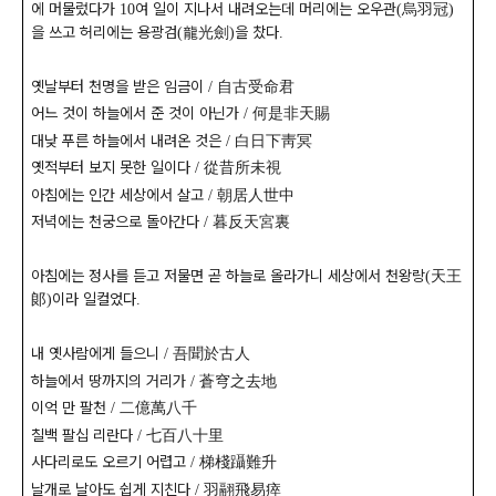
에 머물렀다가
여 일이 지나서 내려오는데 머리에는 오우관
烏羽冠
10
(
)
을 쓰고 허리에는 용광검
龍光劍
을 찼다
(
)
.
옛날부터 천명을 받은 임금이
自古受命君
/
어느 것이 하늘에서 준 것이 아닌가
何是非天賜
/
대낮 푸른 하늘에서 내려온 것은
白日下靑冥
/
옛적부터 보지 못한 일이다
從昔所未視
/
아침에는 인간 세상에서 살고
朝居人世中
/
저녁에는 천궁으로 돌아간다
暮反天宮裏
/
아침에는 정사를 듣고 저물면 곧 하늘로 올라가니 세상에서 천왕랑
天王
(
郞
이라 일컬었다
)
.
내 옛사람에게 들으니
吾聞於古人
/
하늘에서 땅까지의 거리가
蒼穹之去地
/
이억 만 팔천
二億萬八千
/
칠백 팔십 리란다
七百八十里
/
사다리로도 오르기 어렵고
梯棧躡難升
/
날개로 날아도 쉽게 지친다
羽翮飛易瘁
/