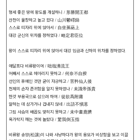
형세 좋은 땅에 왕도를 개설하니
形勝開王都
/
산천이 울창하고 높고 컸다
山川鬱嶵巋
/
스스로 띠자리 위에 앉아서
自坐茀蕝上
/
대강 군신의 위차를 정하였다
略定君臣位
/
왕이 스스로 띠자리 위에 앉아서 대강 임금과 신하의 위차를 정하였다
.
애달프다 비류왕이여
咄哉沸流王
/
어째서 스스로 헤아리지 못하고
何奈不自揆
/
선인의 후예인 것만 굳이 자긍하고
苦矜仙人後
/
천제의 손자 존귀함을 알지 못하였나
未識帝孫貴
/
한갓 부용국으로 삼으려 하여
徒欲爲附庸
/
말하는 데 삼가거나 겁내지 않네
出語不愼葸
/
그림 사슴의 배꼽도 맞히지 못하고
未中畫鹿臍
/
옥가락지 깨는 것에 놀랐다
驚我倒玉指
/
비류왕 송양
松讓
이 나와 사냥하다가 왕의 용모가 비상함을 보고 이끌
(
)