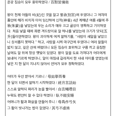
온갖 짐승이 모두 옹위하였다
百獸皆擁衛
/
왕이 천제 아들의 비
妃
인 것을 알고 별궁
別宮
에 두었더니 그 여자의
(
)
(
)
품안에 해가 비치자 이어 임신하여 신작
神雀
년 계해년 여름
월에 주
(
) 4
4
몽
朱蒙
을 낳았는데 우는 소리가 매우 크고 골상이 영특하고 기이하였
(
)
다
처음 낳을 때에 좌편 겨드랑이로 알 하나를 낳았는데 크기가 닷되
五
.
[
升
들이만하였다
왕이 괴이하게 여겨 말하기를
사람이 새알을 낳았으
]
.
,
“
니 상서롭지 못하다
하고
사람을 시켜 마구간에 두었더니 여러 말들이
.”
,
밟지 않고
깊은 산에 버렸더니 모든 짐승이 호위하고 구름 끼고 음침한
,
날에도 알 위에 항상 햇빛이 있었다
왕이 알을 도로 가져다가 어미에게
.
보내어 기르게 하였더니
알이 마침내 갈라져서 한 사내 아이를 얻었는데
,
낳은 지 한 달이 지나지 않아서 언어가 모두 정확하였다
.
어미가 우선 받아서 기르니
母姑擧而養
/
한 달이 되면서 말하기 시작하였다
經月言語始
/
스스로 말하되 파리가 눈을 빨아서
自言蠅噆目
/
누워도 편안히 잘 수 없다 하였다
臥不能安睡
/
어머니가 활과 화살을 만들어 주니
母爲作弓矢
/
그 활이 빗나가는 법이 없었다
其弓不虛掎
/