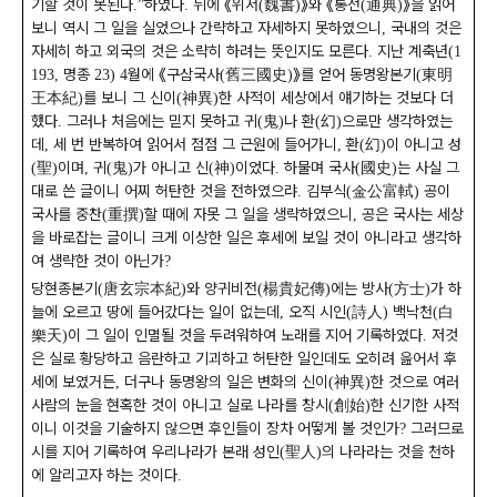
기할 것이 못된다
하였다
뒤에
《
위서
魏書
》
와
《
통전
通典
》
을 읽어
.”
.
(
)
(
)
보니 역시 그 일을 실었으나 간략하고 자세하지 못하였으니
국내의 것은
,
자세히 하고 외국의 것은 소략히 하려는 뜻인지도 모른다
지난 계축년
.
(1
명종
월에
《
구삼국사
舊三國史
》
를 얻어 동명왕본기
東明
193,
23) 4
(
)
(
王本紀
를 보니 그 신이
神異
한 사적이 세상에서 얘기하는 것보다 더
)
(
)
했다
그러나 처음에는 믿지 못하고 귀
鬼
나 환
幻
으로만 생각하였는
.
(
)
(
)
데
세 번 반복하여 읽어서 점점 그 근원에 들어가니
환
幻
이 아니고 성
,
,
(
)
聖
이며
귀
鬼
가 아니고 신
神
이었다
하물며 국사
國史
는 사실 그
(
)
,
(
)
(
)
.
(
)
대로 쓴 글이니 어찌 허탄한 것을 전하였으랴
김부식
金公富軾
공이
.
(
)
국사를 중찬
重撰
할 때에 자못 그 일을 생략하였으니
공은 국사는 세상
(
)
,
을 바로잡는 글이니 크게 이상한 일은 후세에 보일 것이 아니라고 생각하
여 생략한 것이 아닌가
?
당현종본기
唐玄宗本紀
와 양귀비전
楊貴妃傳
에는 방사
方士
가 하
(
)
(
)
(
)
늘에 오르고 땅에 들어갔다는 일이 없는데
오직 시인
詩人
백낙천
白
,
(
)
(
樂天
이 그 일이 인멸될 것을 두려워하여 노래를 지어 기록하였다
저것
)
.
은 실로 황당하고 음란하고 기괴하고 허탄한 일인데도 오히려 읊어서 후
세에 보였거든
더구나 동명왕의 일은 변화의 신이
神異
한 것으로 여러
,
(
)
사람의 눈을 현혹한 것이 아니고 실로 나라를 창시
創始
한 신기한 사적
(
)
이니 이것을 기술하지 않으면 후인들이 장차 어떻게 볼 것인가
그러므로
?
시를 지어 기록하여 우리나라가 본래 성인
聖人
의 나라라는 것을 천하
(
)
에 알리고자 하는 것이다
.