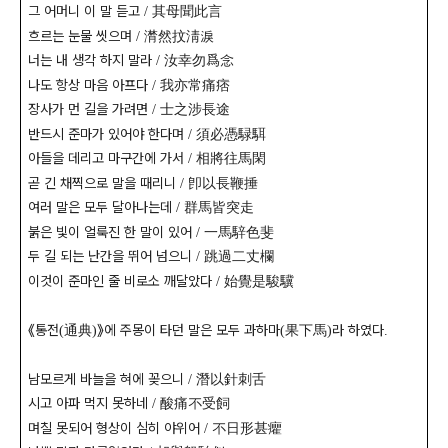
그 어머니 이 말 듣고
其母聞此言
/
흐르는 눈물 씻으며
潸然抆淸淚
/
너는 내 생각 하지 말라
汝幸勿爲念
/
나도 항상 마음 아프다
我亦常痛痞
/
장사가 먼 길을 가려면
士之涉長途
/
반드시 준마가 있어야 한다며
須必憑騄駬
/
아들을 데리고 마구간에 가서
相將往馬閑
/
곧 긴 채찍으로 말을 때리니
卽以長鞭捶
/
여러 말은 모두 달아나는데
群馬皆突走
/
붉은 빛이 얼룩진 한 말이 있어
一馬騂色斐
/
두 길 되는 난간을 뛰어 넘으니
跳過二丈欄
/
이것이 준마인 줄 비로소 깨달았다
始覺是駿驥
/
《
통전
通典
》
에 주몽이 타던 말은 모두 과하마
果下馬
라 하였다
(
)
(
)
.
남모르게 바늘을 혀에 꽂으니
潛以針刺舌
/
시고 아파 먹지 못하네
酸痛不受飼
/
며칠 못되어 형상이 심히 야위어
不日形甚癯
/