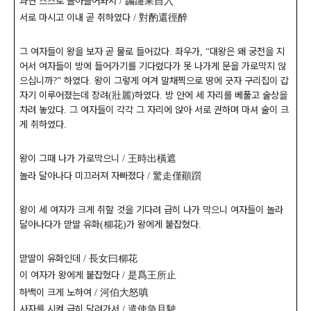
과연 스스로 돌아들어와서
蹁躚果自入
/
서로 마시고 이내 곧 취하였다
對酌還徑醉
/
그 여자들이 왕을 보자 곧 물로 들어갔다
좌우가
대왕은 왜 궁전을 지
.
,
“
어서 여자들이 방에 들어가기를 기다렸다가 못 나가게 문을 가로막지 않
으십니까
하였다
왕이 그렇게 여겨 말채찍으로 땅에 긋자 구리집이 갑
?”
.
자기 이루어졌는데 장려
壯麗
하였다
방 안에 세 자리를 베풀고 술상을
(
)
.
차려 놓았다
그 여자들이 각각 그 자리에 앉아 서로 권하며 마셔 술이 크
.
게 취하였다
.
왕이 그때 나가 가로막으니
王時出橫遮
/
놀라 달아나다 미끄러져 자빠졌다
驚走僅顚躓
/
왕이 세 여자가 크게 취할 것을 기다려 급히 나가 막으니 여자들이 놀라
달아나다가 맏딸 유화
柳花
가 왕에게 붙잡혔다
(
)
.
맏딸이 유화인데
長女曰柳花
/
이 여자가 왕에게 붙잡혔다
是爲王所止
/
하백이 크게 노하여
河伯大怒嗔
/
사자를 시켜 급히 달려가서
遣使急且駛
/