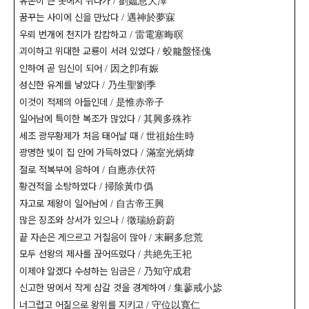
유온이 큰 못에서 쉬다가
劉媼息大澤
/
꿈꾸는 사이에 신을 만났다
遇神於夢寐
/
우뢰 번개에 천지가 캄캄하고
雷電塞晦暝
/
괴이하고 위대한 교룡이 서려 있었다
蛟龍盤怪傀
/
인하여 곧 임신이 되어
因之卽有娠
/
성신한 유계를 낳았다
乃生聖劉季
/
이것이 적제의 아들인데
是惟赤帝子
/
일어남에 특이한 복조가 많았다
其興多殊祚
/
세조 광무황제가 처음 태어날 때
世祖始生時
/
광명한 빛이 집 안에 가득하였다
滿室光炳煒
/
절로 적복부에 응하여
自應赤伏符
/
황건적을 소탕하였다
掃除黃巾僞
/
자고로 제왕이 일어남에
自古帝王興
/
많은 징조와 상서가 있으나
徵瑞紛蔚蔚
/
끝 자손은 게으르고 거칠음이 많아
末嗣多怠荒
/
모두 선왕의 제사를 끊어뜨렸다
共絶先王祀
/
이제야 알겠다 수성하는 임금은
乃知守成君
/
신고한 땅에서 작게 삼갈 것을 경계하여
集蓼戒小毖
/
너그럽고 어짊으로 왕위를 지키고
守位以寬仁
/