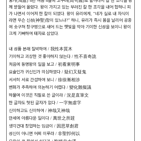
홍가
鴻嘉
년 여름
월에 고구려
高句麗
로 달아나서 칼 한 조각을 왕
(
) 4
4
(
)
께 받들어 올렸다
왕이 가지고 있는 부러진 칼 한 조각을 내어 합하니 피
.
가 나면서 이어져 한 칼이 되었다
왕이 유리에게
네가 실로 내 자식이
.
,
“
라면 무슨 신성
神聖
함이 있느냐
하니
유리가 즉시 몸을 날리어 공중
(
)
?”
,
에 솟구쳐 창구멍으로 새어 드는 햇빛을 막아 기이한 신성을 보이니 왕이
크게 기뻐하여 태자로 삼았다
.
내 성품 본래 질박하여
我性本質木
/
기이하고 괴상한 것 좋아하지 않는다
性不喜奇詭
/
처음에 동명왕의 일을 보고
初看東明事
/
요술인가 귀신인가 의심하였다
疑幻又疑鬼
/
서서히 서로 간섭하여 보니
徐徐漸相涉
/
변화가 추측하여 의논하기 어렵다
變化難擬議
/
하물며 이것은 직필로 쓴 글이라
況是直筆文
/
한 글자도 헛된 글자가 없다
一字無虛字
/
신이하고도 신이하여
神哉又神哉
/
만세에 아름다운 일이다
萬世之所韙
/
생각건대 창업하는 임금이
因思草創君
/
성신이 아니면 어찌 이루랴
非聖卽何以
/