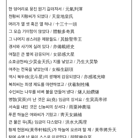
한 덩어리로 뭉친 원기 갈라져서
元氣判渾
/
천황씨 지황씨가 되었다
天皇地皇氏
/
머리가 열 셋 혹은 열 하나
十三十一頭
/
그 모습 기이함이 많았다
體貌多奇異
/
그 나머지 성스러운 제왕들도
其餘聖帝王
/
경서와 사기에 실려 있다
亦備載經史
/
여절은 큰 별에 감응되어
女節感大星
/
소호금천씨
少昊金天氏
지를 낳았고
乃生大昊摯
(
)
/
여추는 전욱을 낳았는데
女樞生顓頊
/
역시 북두성
北斗星
의 광채에 감응되었다
亦感瑤光暐
(
)
/
복희씨는 희생 제도를 마련하였고
伏羲制牲犧
/
수인씨는 나무를 비벼 불을 만들어 냈다
燧人始鑽燧
/
명협
蓂莢
이 난 것은 요
堯
임금의 상서요
生蓂高帝祥
(
)
(
)
/
서속을 내린 것은 신농씨의 상서다
雨粟神農瑞
/
푸른 하늘은 여와씨가 기웠고
靑天女媧補
/
큰 물은 우
禹
임금이 다스렸다
洪水大禹理
(
)
/
황제 헌원씨
黃帝軒轅氏
가 하늘에 오르려 할 제
黃帝將升天
(
)
/
턱에 수염 난 용이 스스로 이르렀다
胡髥龍自至
/