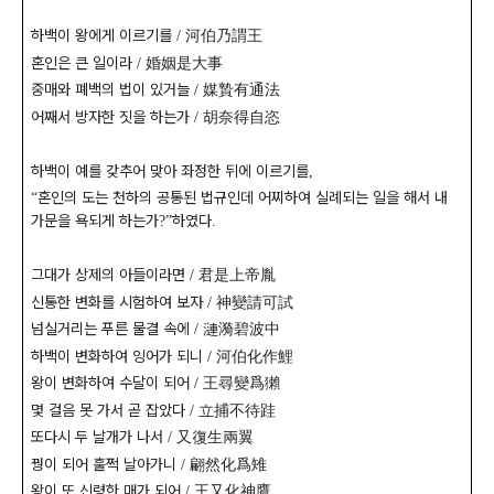
하백이 왕에게 이르기를
河伯乃謂王
/
혼인은 큰 일이라
婚姻是大事
/
중매와 폐백의 법이 있거늘
媒贄有通法
/
어째서 방자한 짓을 하는가
胡奈得自恣
/
하백이 예를 갖추어 맞아 좌정한 뒤에 이르기를
,
혼인의 도는 천하의 공통된 법규인데 어찌하여 실례되는 일을 해서 내
“
가문을 욕되게 하는가
하였다
?”
.
그대가 상제의 아들이라면
君是上帝胤
/
신통한 변화를 시험하여 보자
神變請可試
/
넘실거리는 푸른 물결 속에
漣漪碧波中
/
하백이 변화하여 잉어가 되니
河伯化作鯉
/
왕이 변화하여 수달이 되어
王尋變爲獺
/
몇 걸음 못 가서 곧 잡았다
立捕不待跬
/
또다시 두 날개가 나서
又復生兩翼
/
꿩이 되어 훌쩍 날아가니
翩然化爲雉
/
왕이 또 신령한 매가 되어
王又化神鷹
/