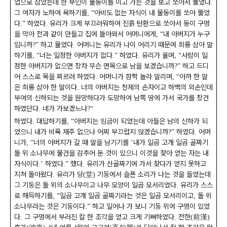
업으로 삼았는데 한 부인이 물동이를 이고 가는 것을 보고 쏘아서 뚫었다
.
그 여자가 노하여 욕하기를
아비도 없는 자식이 내 물동이를 쏘아 뚫었
,
“
다
하였다
유리가 크게 부끄러워하여 진흙 탄환으로 쏘아서 동이 구멍
.”
.
을 막아 전과 같이 만들고 집에 돌아와서 어머니에게
내 아버지가 누구
,
“
입니까
하고 물었다
어머니는 유리가 나이 어리기 때문에 희롱 삼아 말
?”
.
하기를
너는 일정한 아버지가 없다
하였다
유리가 울며
사람이 일
,
“
.”
.
,
“
정한 아버지가 없으면 장차 무슨 면목으로 남을 보겠습니까
하고 드디
?”
어 스스로 목을 찌르려 하였다
어머니가 깜짝 놀라 말리며
아까 한 말
.
,
“
은 희롱 삼아 한 말이다
너의 아버지는 천제의 손자이고 하백의 외손인데
.
부여의 신하되는 것을 원망하다가 도망하여 남쪽 땅에 가서 국가를 창건
하였단다
네가 가보겠느냐
.
?“
하였다
대답하기를
아버지는 임금이 되었는데 아들은 남의 신하가 되
.
,
“
었으니 내가 비록 재주 없으나 어찌 부끄럽지 않겠습니까
하였다
어머
?”
.
니가
너의 아버지가 갈 때 말을 남기기를
내가 일곱 고개 일곱 골짜기
,
“
‘
돌 위 소나무에 물건을 감추어 둔 것이 있으니 이것을 찾아 얻는 자는 내
자식이다
하였다
했다
유리가 산골짜기에 가서 찾다가 얻지 못하고
.’
.”
.
지쳐 돌아왔다
유리가 당
堂
기둥에서 슬픈 소리가 나는 것을 들었는데
.
(
)
그 기둥은 돌 위의 소나무이고 나무 모양이 일곱 모서리였다
유리가 스스
.
로 해득하기를
일곱 고개 일곱 골짜기라는 것은 일곱 모서리이고
돌 위
,
“
,
소나무라는 것은 기둥이다
하고 일어나 가 보니 기둥 위에 구멍이 있었
.”
다
그 구멍에서 부러진 칼 한 조각을 얻고 크게 기뻐하였다
전한
前漢
.
.
(
)