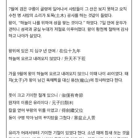
월에 검은 구름이 골령에 일어나서 사람들이 그 산은 보지 못하고 오직
7
수천 명 사람의 소리가 토목
土木
공사를 하는 것같이 들렸다
(
)
.
왕이
하늘이 나를 위하여 성을 쌓는 것이다
하였다
일 만에 운무가
,
“
.”
. 7
걷히니 성곽과 궁실 누대가 저절로 이루어졌다
왕이 황천께 절하여 감사
.
하고 나아가 살았다
.
왕위에 있은 지 십구 년 만에
在位十九年
/
하늘에 오르고 내려오지 않았다
升天不下莅
/
가을
월에 왕이 하늘에 오르고 내려오지 않으니 이때 나이
이었다
태
9
40
.
자
太子
가 왕이 남긴 옥채찍을 대신 용산
龍山
에 장사하였다 한다
(
)
(
)
.
뜻이 크고 기이한 절개 있으니
俶儻有奇節
/
원자의 이름은 유리이다
元子曰類利
/
칼을 얻어 부왕의 위를 이었고
得劍繼父位
/
동이 구멍 막아 남의 꾸지람을 그쳤다
塞盆止人詈
/
유리가 어려서부터 기이한 기절이 있었다 한다
소년 때에 참새 쏘는 것을
.