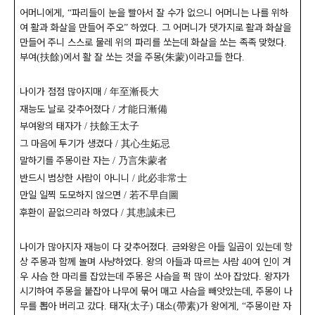
어머니에게
파리들이 눈을 빨아서 잘 수가 없으니 어머니는 나를 위하
,
“
여 활과 화살을 만들어 주오
하였다
그 어머니가 댓가지로 활과 화살을
”
.
만들어 주니 스스로 물레 위의 파리를 쏘는데 화살을 쏘는 족족 맞혔다
.
부여
扶餘
에서 활 잘 쏘는 것을 주몽
朱蒙
이라고들 한다
(
)
(
)
.
나이가 점점 많아지매
年至漸長大
/
재능도 날로 갖추어졌다
才能日漸備
/
부여왕의 태자가
扶餘王太子
/
그 마음에 투기가 생겼다
其心生妬忌
/
말하기를 주몽이란 자는
乃言朱蒙者
/
반드시 범상한 사람이 아니니
此必非常士
/
만일 일찍 도모하지 않으면
若不早自圖
/
후환이 끝없으리라 하였다
其患誠未已
/
나이가 많아지자 재능이 다 갖추어졌다
금와왕은 아들 일곱이 있는데 항
.
상 주몽과 함께 놀며 사냥하였다
왕의 아들과 따르는 사람
여 인이 겨
.
40
우 사슴 한 마리를 잡았는데 주몽은 사슴을 퍽 많이 쏘아 잡았다
왕자가
.
시기하여 주몽을 붙잡아 나무에 묶어 매고 사슴을 빼앗았는데
주몽이 나
,
무를 뽑아 버리고 갔다
태자
太子
대소
帶素
가 왕에게
주몽이란 자
.
(
)
(
)
,
“