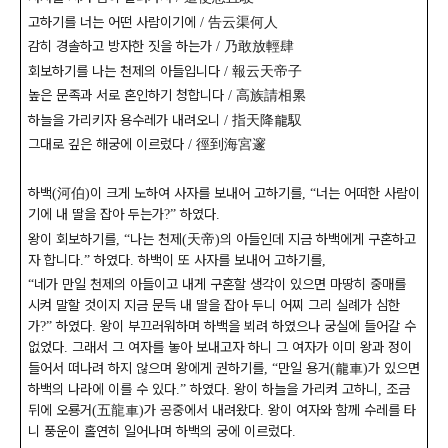
고하기를 너는 어떤 사람이기에
告云渠何人
/
감히 경솔하고 방자한 짓을 하는가
乃敢放輕肆
/
회보하기를 나는 천제의 아들입니다
報云天帝子
/
높은 문족과 서로 혼인하기 청합니다
高族請相累
/
하늘을 가리키자 용수레가 내려오니
指天降龍馭
/
그대로 깊은 해궁에 이르렀다
徑到海宮邃
/
하백
河伯
이 크게 노하여 사자를 보내어 고하기를
너는 어떠한 사람이
(
)
,
“
기에 내 딸을 잡아 두는가
하였다
?”
.
왕이 회보하기를
나는 천제
天帝
의 아들인데 지금 하백에게 구혼하고
,
“
(
)
자 합니다
하였다
하백이 또 사자를 보내어 고하기를
.”
.
,
네가 만일 천제의 아들이고 내게 구혼할 생각이 있으면 마땅히 중매를
“
시켜 말할 것이지 지금 문득 내 딸을 잡아 두니 어찌 그리 실례가 심한
가
하였다
왕이 부끄러워하며 하백을 뵈려 하였으나 궁실에 들어갈 수
?”
.
없었다
그래서 그 여자를 놓아 보내고자 하니 그 여자가 이미 왕과 정이
.
들어서 떠나려 하지 않으며 왕에게 권하기를
만일 용거
龍車
가 있으면
,
“
(
)
하백의 나라에 이를 수 있다
하였다
왕이 하늘을 가리켜 고하니
조금
.”
.
,
뒤에 오룡거
五龍車
가 공중에서 내려왔다
왕이 여자와 함께 수레를 타
(
)
.
니 풍운이 홀연히 일어나며 하백의 궁에 이르렀다
.