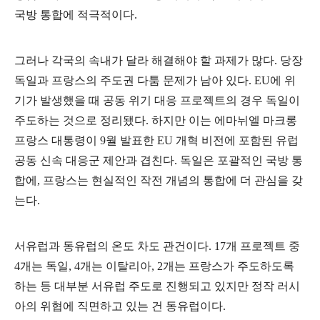
국방 통합에 적극적이다
.
그러나 각국의 속내가 달라 해결해야 할 과제가 많다
.
당장
독일과 프랑스의 주도권 다툼 문제가 남아 있다
. EU
에 위
기가 발생했을 때 공동 위기 대응 프로젝트의 경우 독일이
주도하는 것으로 정리됐다
.
하지만 이는 에마뉘엘 마크롱
프랑스 대통령이
9
월 발표한
EU
개혁 비전에 포함된 유럽
공동 신속 대응군 제안과 겹친다
.
독일은 포괄적인 국방 통
합에
,
프랑스는 현실적인 작전 개념의 통합에 더 관심을 갖
는다
.
서유럽과 동유럽의 온도 차도 관건이다
. 17
개 프로젝트 중
4
개는 독일
, 4
개는 이탈리아
, 2
개는 프랑스가 주도하도록
하는 등 대부분 서유럽 주도로 진행되고 있지만 정작 러시
아의 위협에 직면하고 있는 건 동유럽이다
.