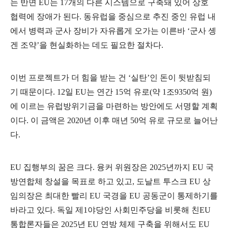
는 반면
EU
는
17
개의 다른 시스템으로 구축돼 있어 상호
협력에 장애가 된다
.
동유럽을 중심으로 추진 중인 유럽 내
에서 병력과 군사 장비가 자유롭게 오가는 이른바
‘
군사 솅
겐 조약
’
을 현실화하는 데도 필요한 절차다
.
이번 프로젝트가 더 힘을 받는 건
‘
실탄
’
인 돈이 뒷받침되
기 때문이다
. 12
일
EU
는 연간
15
억 유로
(
약
1
조
9350
억 원
)
에 이르는 유럽방위기금을 마련하는 방안에도 서명할 계획
이다
.
이 금액은
2020
년 이후 매년
50
억 유로 규모로 늘어난
다
.
EU
집행부의 꿈은 크다
.
융커 위원장은
2025
년까지
EU
국
방연합체 창설을 목표로 하고 있고
,
도날트 투스크
EU
상
임의장은 최대한 빨리
EU
국경을
EU
공동군이 통제하기를
바라고 있다
.
독일 제
1
야당인 사회민주당을 비롯해 친
EU
통합론자들은
2025
년
EU
연방 체제 구축을 위해서도
EU