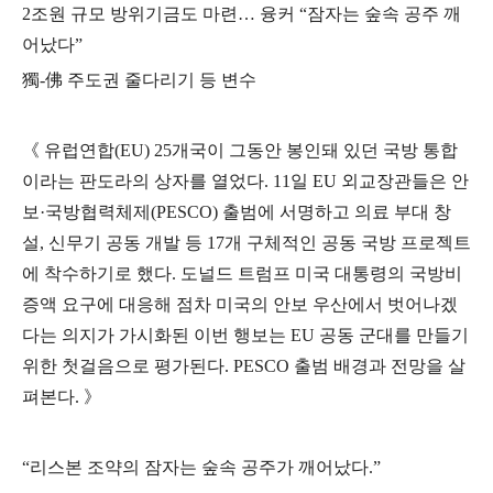
2
조원 규모 방위기금도 마련
…
융커
“
잠자는 숲속 공주 깨
어났다
”
獨
-
佛
주도권 줄다리기 등 변수
《
유럽연합
(EU) 25
개국이 그동안 봉인돼 있던 국방 통합
이라는 판도라의 상자를 열었다
. 11
일
EU
외교장관들은 안
보
·
국방협력체제
(PESCO)
출범에 서명하고 의료 부대 창
설
,
신무기 공동 개발 등
17
개 구체적인 공동 국방 프로젝트
에 착수하기로 했다
.
도널드 트럼프 미국 대통령의 국방비
증액 요구에 대응해 점차 미국의 안보 우산에서 벗어나겠
다는 의지가 가시화된 이번 행보는
EU
공동 군대를 만들기
위한 첫걸음으로 평가된다
. PESCO
출범 배경과 전망을 살
펴본다
.
》
“
리스본 조약의 잠자는 숲속 공주가 깨어났다
.”