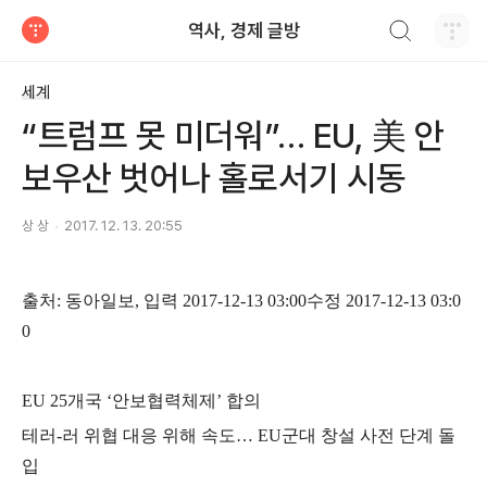
검색하기
역사, 경제 글방
티스토리
세계
“트럼프 못 미더워”… EU, 美 안
보우산 벗어나 홀로서기 시동
상 상
2017. 12. 13. 20:55
출처
:
동아일보
,
입력
2017-12-13 03:00
수정
2017-12-13 03:0
0
EU 25
개국
‘
안보협력체제
’
합의
테러
-
러 위협 대응 위해 속도
…
EU
군대 창설 사전 단계 돌
입