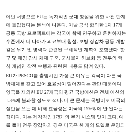
이번 서명으로
EU
는 독자적인 군대 창설을 위한 사전 단계
에 돌입했다는 분석이 나온다
.
이날 공식 합의한
1
차
17
개
공동 국방 프로젝트에는 각국이 함께 연구하고 훈련하자는
수준에서 더 나아가 의료부대 창설
,
보병 장갑차 공동 개발
같은 무기 및 병력과 관련된 구체적인 계획이 포함됐다
.
항
구 및 해양 감시 체제 구축
,
군사물자 허브화 등 전투의 핵
심 개념인 작전 수행과 관련된 내용도 담겨 있다
.
EU
가
PESCO
를 출범시킨 가장 큰 이유는 각국이 다른 국
방체계를 갖고 있어 효율성이 떨어진다는 판단 때문이다
.
영국을 제외한
EU 27
개국의 평균 국방예산은 전체 예산의
1.3%
에 불과할 정도로 적다
.
더 큰 문제는 국방비로 미국의
절반을 쓰는 데 비해 효율성은 미국의
15%
밖에 안 된다는
점이다
.
이는 제각각인
178
개의 무기 시스템 탓이 크다
.
예
를 들어 전투 장갑차의 경우 미국은 한 개의 모델로 운영되