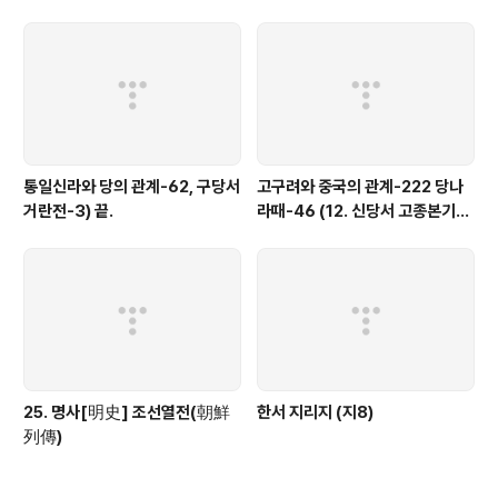
통일신라와 당의 관계-62, 구당서
고구려와 중국의 관계-222 당나
거란전-3) 끝.
라때-46 (12. 신당서 고종본기
①)
25. 명사[明史] 조선열전(朝鮮
한서 지리지 (지8)
列傳)