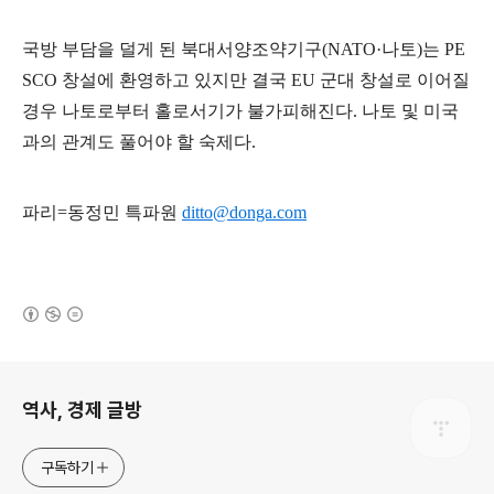
국방 부담을 덜게 된 북대서양조약기구
(NATO·
나토
)
는
PE
SCO
창설에 환영하고 있지만 결국
EU
군대 창설로 이어질
경우 나토로부터 홀로서기가 불가피해진다
.
나토 및 미국
과의 관계도 풀어야 할 숙제다
.
파리
=
동정민 특파원
ditto@donga.com
(새창열림)
로그 정보
역사, 경제 글방
구독하기