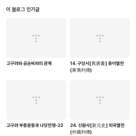
이 블로그 인기글
고구려와 공손씨와의 관계
14. 구당서[舊唐書] 동이열전
(東夷列傳)
고구려 부흥운동과 나당전쟁-22
24. 신원사[新元史] 외국열전
(外國列傳)