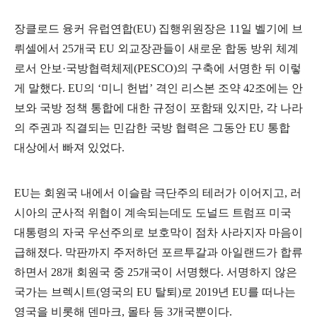
장클로드 융커 유럽연합
(EU)
집행위원장은
11
일 벨기에 브
뤼셀에서
25
개국
EU
외교장관들이 새로운 합동 방위 체계
로서 안보
·
국방협력체제
(PESCO)
의 구축에 서명한 뒤 이렇
게 말했다
. EU
의
‘
미니 헌법
’
격인 리스본 조약
42
조에는 안
보와 국방 정책 통합에 대한 규정이 포함돼 있지만
,
각 나라
의 주권과 직결되는 민감한 국방 협력은 그동안
EU
통합
대상에서 빠져 있었다
.
EU
는 회원국 내에서 이슬람 극단주의 테러가 이어지고
,
러
시아의 군사적 위협이 계속되는데도 도널드 트럼프 미국
대통령의 자국 우선주의로 보호막이 점차 사라지자 마음이
급해졌다
.
막판까지 주저하던 포르투갈과 아일랜드가 합류
하면서
28
개 회원국 중
25
개국이 서명했다
.
서명하지 않은
국가는 브렉시트
(
영국의
EU
탈퇴
)
로
2019
년
EU
를 떠나는
영국을 비롯해 덴마크
,
몰타 등
3
개국뿐이다
.