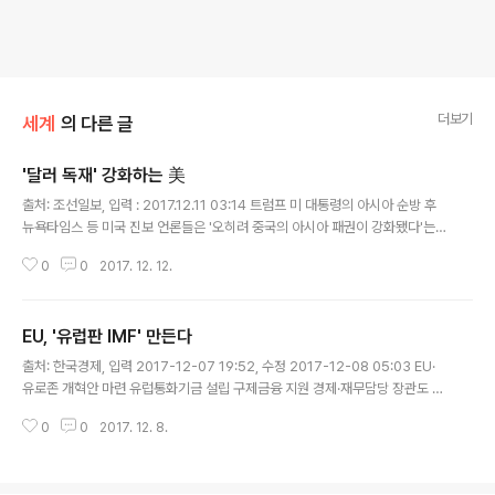
더보기
세계
의 다른 글
'달러 독재' 강화하는 美
글 내용
출처: 조선일보, 입력 : 2017.12.11 03:14 트럼프 미 대통령의 아시아 순방 후
뉴욕타임스 등 미국 진보 언론들은 '오히려 중국의 아시아 패권이 강화됐다'는
비판 기사를 쏟아냈다. 트럼프 대통령의 '미국 우선주의'가 시진핑 주석의 '세계
0
0
2017. 12. 12.
화' 메시지에 압도당했고, 세계의 패권이 미국에서 중..
EU, '유럽판 IMF' 만든다
글 내용
출처: 한국경제, 입력 2017-12-07 19:52, 수정 2017-12-08 05:03 EU·
유로존 개혁안 마련 유럽통화기금 설립 구제금융 지원 경제·재무담당 장관도 신
설 유럽연합(EU)이 유럽통화기금(EMF) 설립 청사진을 내놨다. EMF는 유로존
0
0
2017. 12. 8.
(유로화 사용 19개국) 통합과 개혁을 강화하기 위한 것이지만 미국이 주도하..