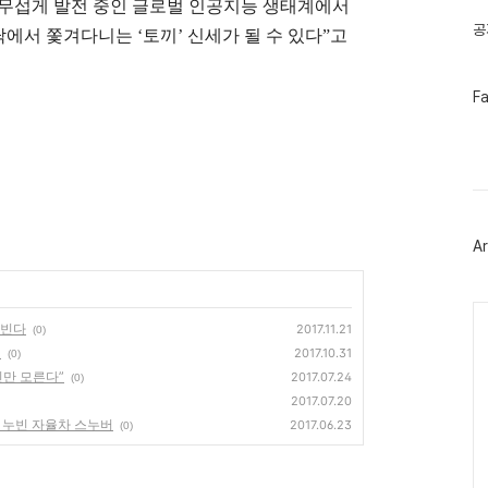
무섭게 발전 중인 글로벌 인공지능 생태계에서
공
닥에서 쫓겨다니는
‘
토끼
’
신세가 될 수 있다
”
고
페
F
이
스
북
트
위
터
플
러
Ar
그
인
Ca
누빈다
2017.11.21
(0)
"
2017.10.31
(0)
인만 모른다”
2017.07.24
(0)
2017.07.20
심 누빈 자율차 스누버
2017.06.23
(0)