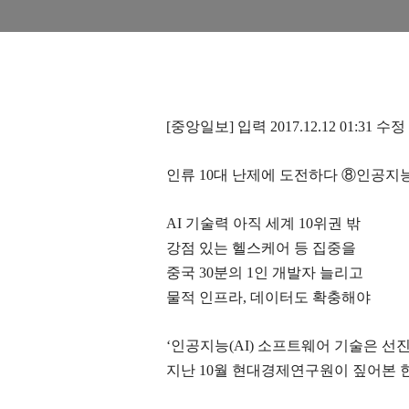
[
중앙일보
]
입력
2017.12.12 01:31
수정
인류
10
대 난제에 도전하다
⑧
인공지
AI
기술력 아직 세계
10
위권 밖
강점 있는 헬스케어 등 집중을
중국
30
분의
1
인 개발자 늘리고
물적 인프라
,
데이터도 확충해야
‘
인공지능
(AI)
소프트웨어 기술은 선
지난
10
월 현대경제연구원이 짚어본 