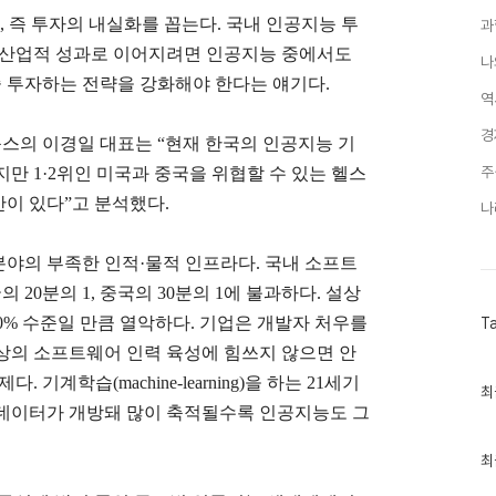
’,
즉 투자의 내실화를 꼽는다
.
국내 인공지능 투
과
 산업적 성과로 이어지려면 인공지능 중에서도
나
 투자하는 전략을 강화해야 한다는 얘기다
.
역
경
룩스의 이경일 대표는
“
현재 한국의 인공지능 기
주
이지만
1·2
위인 미국과 중국을 위협할 수 있는 헬스
산이 있다
”
고 분석했다
.
나
분야의 부족한 인적
·
물적 인프라다
.
국내 소프트
국의
20
분의
1,
중국의
30
분의
1
에 불과하다
.
설상
60%
수준일 만큼 열악하다
.
기업은 개발자 처우를
T
상의 소프트웨어 인력 육성에 힘쓰지 않으면 안
과제다
.
기계학습
(machine-learning)
을 하는
21
세기
최
최
근
데이터가 개방돼 많이 축적될수록 인공지능도 그
글
과
인
최
기
글