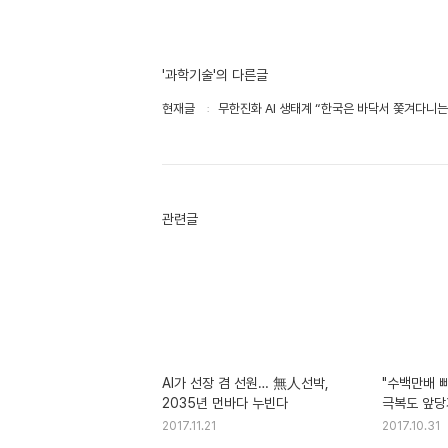
'과학기술'의 다른글
현재글
무한진화 AI 생태계 “한국은 바닥서 쫓겨다니는
관련글
AI가 선장 겸 선원… 無人선박,
"수백만배 
2035년 먼바다 누빈다
극복도 앞당
2017.11.21
2017.10.31