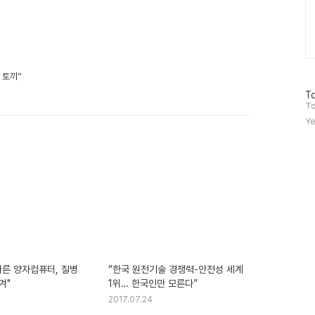
 토끼”
방
To
문
To
자
Ye
수
빠른 양자컴퓨터, 질병
“한국 원전기술 경쟁력-안전성 세계
겨"
1위… 한국인만 모른다”
2017.07.24