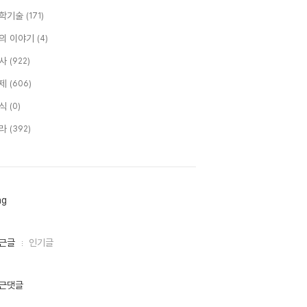
학기술
(171)
의 이야기
(4)
사
(922)
제
(606)
식
(0)
라
(392)
ag
근글
인기글
근댓글