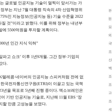
는 글로벌 인공지능 기술이 멀찍이 앞서가는 가
.
정부는 지난
7
월 대통령 직속의
4
차 산업혁명위
분
비
75%
인 지능정보
(
인공지능 등
)
기술 수준을
2022
원
다질 것
”
이라고 밝혔다
.
이를 위해 정부는 내년부
묘
개발에
5500
억원을 투자할 계획이다
.
외
000
년 인간 지식 익혀
”
국
조
알파고 쇼크
’
이후
1
년
9
개월
.
그간 정부
·
기업의
신
았다
.
백
조
SK
텔레콤
·
네이버의 인공지능 스피커처럼 전에 없
.
한국전자통신연구원
(ETRI)
이 이끌고 있는 국책
조
23
년을 목표로
5
년째 진행 중이다
.
엑소브레인은
고
어 기반 인공지능 기술로
,
지난해
11
월
EBS ‘
장
조
지할 만큼 고성능을 보였다
.
세