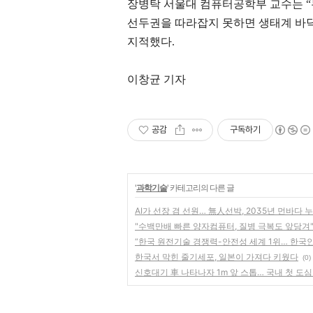
장병탁 서울대 컴퓨터공학부 교수는
“
선두권을 따라잡지 못하면 생태계 바
지적했다
.
이창균 기자
공감
구독하기
'
과학기술
' 카테고리의 다른 글
AI가 선장 겸 선원… 無人선박, 2035년 먼바다 
"수백만배 빠른 양자컴퓨터, 질병 극복도 앞당겨
“한국 원전기술 경쟁력-안전성 세계 1위… 한국
한국서 막힌 줄기세포, 일본이 가져다 키웠다
(0)
신호대기 車 나타나자 1m 앞 스톱… 국내 첫 도