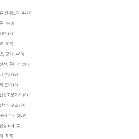
류 전체보기
(4420)
문
(448)
지명
(7)
교
(519)
방, 군사
(463)
선전, 동이전
(28)
라 본기
(8)
제 본기
(5)
선상고문화사
(0)
선사연구초
(78)
구려 본기
(209)
선상고사
(0)
계
(515)