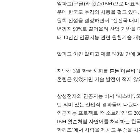
알파고
(
구글
)
와 왓슨
(IBM)
으로 대표되
운데 한국도 추격의 시동을 걸고 있다
원회 신설을 결정하면서
“
선진국 대
년까지
90%
로 끌어올려 산업 기반을 
터
10
년간 인공지능 관련 원천기술 
알파고 이긴 알파고 제로
“40
일 만에
3
지난해
3
월 한국 사회를 흔든 이른바
‘
혼란은 있었지만 기술 발전이 적지 않
삼성전자의 인공지능 비서
‘
빅스비
’, 
던 의미 있는 산업적 결과물이 나왔다
인공지능 프로젝트
‘
엑소브레인
’
도
20
IBM
왓슨처럼 자연어를 처리하는 한국
학퀴즈
’
에서 사람을 제치고 우승을 차