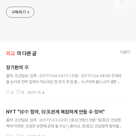
구독하기
더보기
외교
의 다른 글
장기판의 卒
글 내용
출처: 조선일보, 입력 : 2017.11.06 03:17 | 수정 : 2017.11.06 08:00 강대국
들 논리와 전략 앞에서 약소국은 한 조각 卒일 뿐… 누구에게 붙느냐가 생존 좌
우해 中은 南과 친해져도 北 안 버려 美와 우호 유지하며 군사력 키워 北 제어
0
0
2017. 11. 6.
하는 것이 우리가 살 길 한반도에 '전쟁과 평화'의 위기가 닥쳐올 ..
NYT "韓中 합의, 韓美관계 복잡하게 만들 수 있어"
글 내용
출처: 조선일보, 입력 : 2017.11.03 03:01 [美싱크탱크·언론 "韓美日 안보협
력에 악영향, 트럼프 방한때 문제 될 수도"] 康외교, 韓美日 안보협력 범위를
북핵·미사일 대응에만 국한시켜 기존 韓美간 합의와 상충 가능성 美·中과 '이