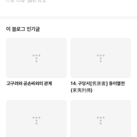
0
0
2017. 11. 3.
중계약' 논란 일 수도 靑, 미국과 긴밀 협의했다지만… 美..
이 블로그 인기글
고구려와 공손씨와의 관계
14. 구당서[舊唐書] 동이열전
(東夷列傳)