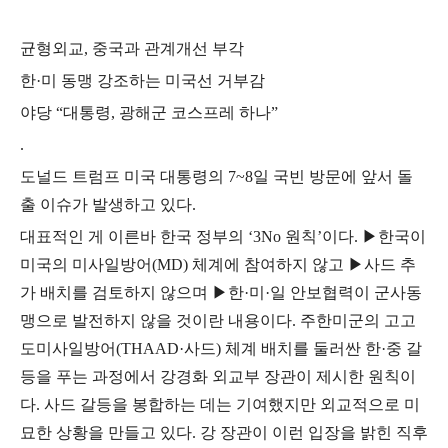
균형외교
,
중국과 관계개선 부각
한
·
미 동맹 강조하는 미국선 거부감
야당
“
대통령
,
광해군 코스프레 하나
”
.
도널드 트럼프 미국 대통령의
7~8
일 국빈 방문에 앞서 돌
출 이슈가 발생하고 있다
.
대표적인 게 이른바 한국 정부의
‘3No
원칙
’
이다
.
▶
한국이
미국의 미사일방어
(MD)
체계에 참여하지 않고
▶
사드 추
가 배치를 검토하지 않으며
▶
한
·
미
·
일 안보협력이 군사동
맹으로 발전하지 않을 것이란 내용이다
.
주한미군의 고고
도미사일방어
(THAAD·
사드
)
체계 배치를 둘러싼 한
·
중 갈
등을 푸는 과정에서 강경화 외교부 장관이 제시한 원칙이
다
.
사드 갈등을 봉합하는 데는 기여했지만 외교적으로 미
묘한 상황을 만들고 있다
.
강 장관이 이런 입장을 밝힌 직후