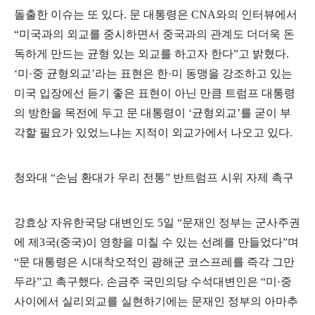
돌출한 이슈는 또 있다
.
문 대통령은
CNA
와의 인터뷰에서
“
미국과의 외교를 중시하면서 중국과의 관계도 더더욱 돈
독하게 만드는 균형 있는 외교를 하고자 한다
”
고 밝혔다
.
‘
미
·
중 균형외교
’
라는 표현은 한
·
미 동맹을 강조하고 있는
미국 입장에선 듣기 좋은 표현이 아닌 만큼 트럼프 대통령
의 방한을 목전에 두고 문 대통령이
‘
균형외교
’
를 굳이 부
각할 필요가 있었느냐는 지적이 외교가에서 나오고 있다
.
청와대
“
손님 환대가 우리 전통
”
반트럼프 시위 자제 촉구
강효상 자유한국당 대변인도
5
일
“
문재인 정부는 군사주권
에 제
3
국
(
중국
)
이 영향을 미칠 수 있는 선례를 만들었다
”
며
“
문 대통령은 시대착오적인 광해군 코스프레를 즉각 그만
두라
”
고 촉구했다
.
손금주 국민의당 수석대변인은
“
미
·
중
사이에서 실리외교를 실현하기에는 문재인 정부의 아마추