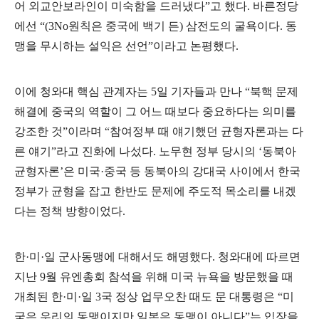
어 외교안보라인이 미숙함을 드러냈다
”
고 했다
.
바른정당
에선
“(3No
원칙은 중국에 백기 든
)
삼전도의 굴욕이다
.
동
맹을 무시하는 설익은 선언
”
이라고 논평했다
.
이에 청와대 핵심 관계자는
5
일 기자들과 만나
“
북핵 문제
해결에 중국의 역할이 그 어느 때보다 중요하다는 의미를
강조한 것
”
이라며
“
참여정부 때 얘기했던 균형자론과는 다
른 얘기
”
라고 진화에 나섰다
.
노무현 정부 당시의
‘
동북아
균형자론
’
은 미국
·
중국 등 동북아의 강대국 사이에서 한국
정부가 균형을 잡고 한반도 문제에 주도적 목소리를 내겠
다는 정책 방향이었다
.
한
·
미
·
일 군사동맹에 대해서도 해명했다
.
청와대에 따르면
지난
9
월 유엔총회 참석을 위해 미국 뉴욕을 방문했을 때
개최된 한
·
미
·
일
3
국 정상 업무오찬 때도 문 대통령은
“
미
국은 우리의 동맹이지만 일본은 동맹이 아니다
”
는 입장을