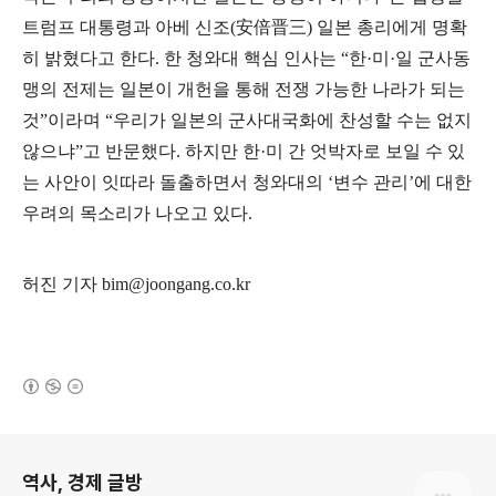
트럼프 대통령과 아베 신조
(
安倍晋三
)
일본 총리에게 명확
히 밝혔다고 한다
.
한 청와대 핵심 인사는
“
한
·
미
·
일 군사동
맹의 전제는 일본이 개헌을 통해 전쟁 가능한 나라가 되는
것
”
이라며
“
우리가 일본의 군사대국화에 찬성할 수는 없지
않으냐
”
고 반문했다
.
하지만 한
·
미 간 엇박자로 보일 수 있
는 사안이 잇따라 돌출하면서 청와대의
‘
변수 관리
’
에 대한
우려의 목소리가 나오고 있다
.
허진 기자
bim@joongang.co.kr
(새창열림)
로그 정보
역사, 경제 글방