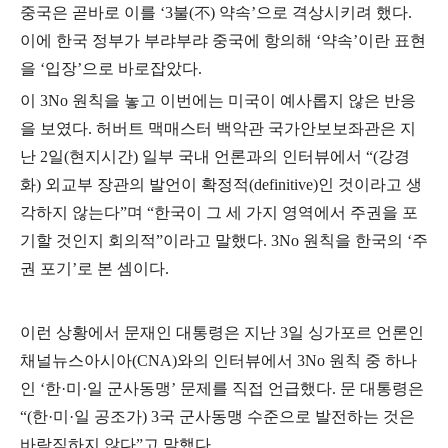
중국은 곧바로 이를
‘3
불
(
不
)
약속
’
으로 격상시키려 했다
.
이에 한국 정부가 부랴부랴 중국에 항의해
‘
약속
’
이란 표현
을
‘
입장
’
으로 바로잡았다
.
이
3No
원칙을 놓고 이번에는 미국이 예사롭지 않은 반응
을 보였다
.
허버트 맥매스터 백악관 국가안보보좌관은 지
난
2
일
(
현지시간
)
일부 국내 언론과의 인터뷰에서
“(
강경
화
)
외교부 장관의 발언이 확정적
(definitive)
인 것이라고 생
각하지 않는다
”
며
“
한국이 그 세 가지 영역에서 주권을 포
기할 것인지 회의적
”
이라고 말했다
. 3No
원칙을 한국의
‘
주
권 포기
’
로 본 셈이다
.
이런 상황에서 문재인 대통령은 지난
3
일 싱가포르 언론인
채널뉴스아시아
(CNA)
와의 인터뷰에서
3No
원칙 중 하나
인
‘
한
·
미
·
일 군사동맹
’
문제를 직접 언급했다
.
문 대통령은
“(
한
·
미
·
일 공조가
) 3
국 군사동맹 수준으로 발전하는 것은
바람직하지 않다
”
고 말했다
.