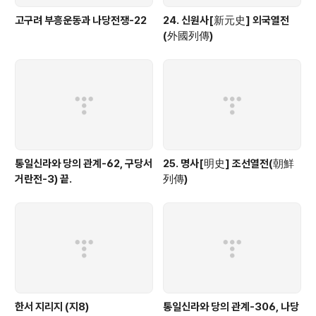
고구려 부흥운동과 나당전쟁-22
24. 신원사[新元史] 외국열전
(外國列傳)
통일신라와 당의 관계-62, 구당서
25. 명사[明史] 조선열전(朝鮮
거란전-3) 끝.
列傳)
한서 지리지 (지8)
통일신라와 당의 관계-306, 나당