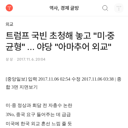
검색하기
역사, 경제 글방
티스토리
외교
트럼프 국빈 초청해 놓고 "미·중
균형" … 야당 "아마추어 외교"
상 상
2017. 11. 6. 20:04
[
중앙일보
]
입력
2017.11.06 02:54
수정
2017.11.06 03:38 |
종
합
3
면 지면보기
미
·
중 정상과 회담 전 자충수 논란
3No,
중국 요구 들어주는 데 급급
미국에 한국 외교 혼선 느낌 줄 듯