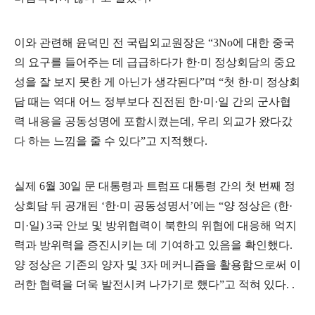
이와 관련해 윤덕민 전 국립외교원장은
“3No
에 대한 중국
의 요구를 들어주는 데 급급하다가 한
·
미 정상회담의 중요
성을 잘 보지 못한 게 아닌가 생각된다
”
며
“
첫 한
·
미 정상회
담 때는 역대 어느 정부보다 진전된 한
·
미
·
일 간의 군사협
력 내용을 공동성명에 포함시켰는데
,
우리 외교가 왔다갔
다 하는 느낌을 줄 수 있다
”
고 지적했다
.
실제
6
월
30
일 문 대통령과 트럼프 대통령 간의 첫 번째 정
상회담 뒤 공개된
‘
한
·
미 공동성명서
’
에는
“
양 정상은
(
한
·
미
·
일
) 3
국 안보 및 방위협력이 북한의 위협에 대응해 억지
력과 방위력을 증진시키는 데 기여하고 있음을 확인했다
.
양 정상은 기존의 양자 및
3
자 메커니즘을 활용함으로써 이
러한 협력을 더욱 발전시켜 나가기로 했다
”
고 적혀 있다
. .