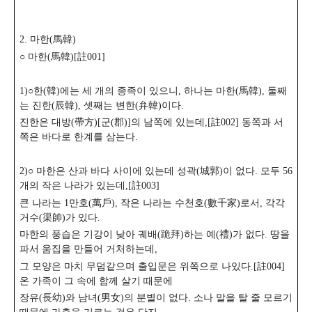
2. 마한(馬韓)
○ 마한(馬韓)[註001]
1)○한(韓)에는 세 개의 종족이 있으니, 하나는 마한(馬韓), 둘째
는 진한(辰韓), 셋째는 변한(弁韓)이다.
진한은 대방(帶方)[군(郡)]의 남쪽에 있는데,[註002] 동쪽과 서
쪽은 바다로 한계를 삼는다.
2)○ 마한은 산과 바다 사이에 있는데 성곽(城郭)이 없다. 모두 56
개의 작은 나라가 있는데,[註003]
큰 나라는 1만호(萬戶), 작은 나라는 수천호(數千家)로서, 각각
거수(渠帥)가 있다.
마한의 풍습은 기강이 낮아 궤배(跪拜)하는 예(禮)가 없다. 땅을
파서 움집을 만들어 거처하는데,
그 모양은 마치 무덤같으며 출입문은 위쪽으로 나있다.[註004]
온 가족이 그 속에 함께 살기 때문에
장유(長幼)와 남녀(男女)의 분별이 없다. 소나 말을 탈 줄 모르기