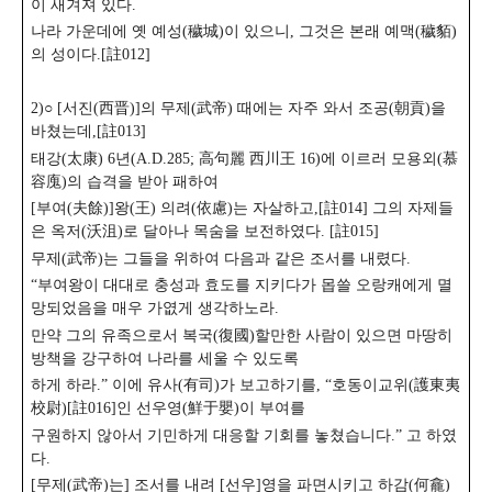
이 새겨져 있다.
나라 가운데에 옛 예성(穢城)이 있으니, 그것은 본래 예맥(穢貊)
의 성이다.[註012]
2)○ [서진(西晋)]의 무제(武帝) 때에는 자주 와서 조공(朝貢)을
바쳤는데,[註013]
태강(太康) 6년(A.D.285; 高句麗 西川王 16)에 이르러 모용외(慕
容廆)의 습격을 받아 패하여
[부여(夫餘)]왕(王) 의려(依慮)는 자살하고,[註014] 그의 자제들
은 옥저(沃沮)로 달아나 목숨을 보전하였다. [註015]
무제(武帝)는 그들을 위하여 다음과 같은 조서를 내렸다.
“부여왕이 대대로 충성과 효도를 지키다가 몹쓸 오랑캐에게 멸
망되었음을 매우 가엾게 생각하노라.
만약 그의 유족으로서 복국(復國)할만한 사람이 있으면 마땅히
방책을 강구하여 나라를 세울 수 있도록
하게 하라.” 이에 유사(有司)가 보고하기를, “호동이교위(護東夷
校尉)[註016]인 선우영(鮮于嬰)이 부여를
구원하지 않아서 기민하게 대응할 기회를 놓쳤습니다.” 고 하였
다.
[무제(武帝)는] 조서를 내려 [선우]영을 파면시키고 하감(何龕)