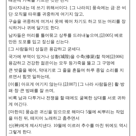
때문에 가축을 기르는 것은 단지
장사지내는 데 쓰기 위해서이다. [그 나라의] 풍속에는 금·은·비
단·모직물 따위를 귀중하게 여기지 않고,
구슬을 귀중하게 여겨서 옷에 꿰어 차기도 하고 또는 머리를 장
식하거나 귀에 달기도 한다.
남자들은 머리를 틀어묶고 상투를 드러내놓으며,[註005] 베로
만든 도포를 입고 짚신을 신는다.
[그 사람들의] 성질은 용감하고 굳세다.
국가에 부역이 있거나 성황(城隍)을 수축(修築)할 적에[註006]
용감하고 건강한 젊은이는 모두 등가죽을 뚫고 그 구멍에
큰 밧줄을 꿰어, 막대기로 그 줄을 흔들며 하루 종일 소리를 지
르면서 힘껏 일하는데,
[이를] 아프게 여기지 않는다.[註007] [그 나라 사람들은] 활·방
패·창·큰 방패를 잘 쓰며,
비록 남과 다투거나 전쟁을 할 때에도 굴복한 상대를 서로 귀하
게 여긴다.
[마한의] 풍습은 귀신을 믿으므로 해마다 5월에 씨뿌리는 작업
을 마친 뒤, 떼지어 노래하고 춤추면서
신(神)에게 제사지낸다. 10월에 이르러 추수를 마친 뒤에도 역시
그렇게 한다.