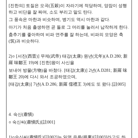
[진한의] 토질은 오곡(五穀)이 자라기에 적당하며, 양잠이 성행
하고 비단을 잘 짜며, 소도 부리고 말도 탄다.
그 풍속은 마한과 비슷하며, 병기도 역시 마한과 같다.
아기가 처음 출생하면 곧 돌로 그 머리를 눌러서 납작하게 한다.
춤추기를 좋아하며 비파 연주를 잘 하는데, 비파의 모양은 축
(筑)과 비슷하다.
2)○ [서진(西晋)] 무제(武帝) 태강(太康) 원년(元年)(A.D.280; 新
羅 味鄒王 19)에 [진한]왕이 사신을
보내어 방물(方物)을 바쳤다. [태강(太康)] 2년(A.D281; 新羅 味
鄒王 20)에 다시 와서 조공하였으며,
[태강(太康)] 7년(A.D.286; 新羅 儒禮王 3)에도 또 왔다.[註005]
4. 숙신(肅愼)
○ 숙신씨(肅愼氏)[註001]
1)○숙신씨(肅愼氏)[註002]는 일명 읍루(挹婁)[註003]라고도 하