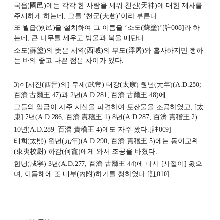
국읍(國邑)에는 각각 한 사람을 세워 천신(天神)에 대한 제사를
주재하게 하는데, 그를 ‘천군(天君)’이라 부른다.
또 별읍(別邑)을 설치하여 그 이름을 ‘소도(蘇塗)’[註008]라 하
는데, 큰 나무를 세우고 방울과
북을 매단다.
소도(蘇塗)의 뜻은 서역(西域)의 부도(浮屠)와 흡사하지만 행하
는 바의 좋고 나쁜 점은 차이가 있다.
3)○ [서진(西晋)의] 무제(武帝) 태강(太康) 원년(元年)(A.D.280;
百濟 古爾王 47)과 2년(A.D.281; 百濟 古爾王 48)에
그들의 임금이 자주 사신을 파견하여 토산물을 조공하였고, [太
康] 7년(A.D.286; 百濟 責稽王 1)·
8년(A.D.287; 百濟 責稽王 2)·
10년(A.D.289; 百濟 責稽王 4)에도 자주 왔다.[註009]
태희(太熙) 원년(元年)(A.D.290; 百濟 責稽王 5)에는 동이교위
(東夷校尉) 하감(何龕)에게 와서 조공을 바쳤다.
함녕(咸寧) 3년(A.D.277; 百濟 古爾王 44)에 다시 [사절이] 왔으
며, 이듬해에 또 내부(內附)하기를 청하였다.[註010]