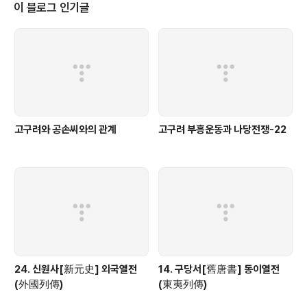
이 블로그 인기글
고구려와 공손씨와의 관계
고구려 부흥운동과 나당전쟁-22
24. 신원사[新元史] 외국열전
14. 구당서[舊唐書] 동이열전
(外國列傳)
(東夷列傳)