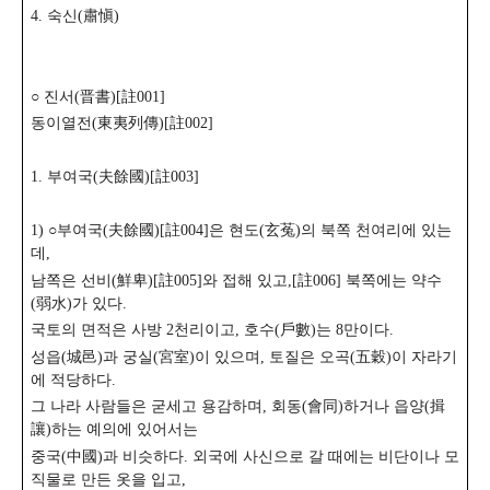
4. 숙신(肅愼)
○ 진서(晋書)[註001]
동이열전(東夷列傳)[註002]
1. 부여국(夫餘國)[註003]
1) ○부여국(夫餘國)[註004]은 현도(玄菟)의 북쪽 천여리에 있는
데,
남쪽은 선비(鮮卑)[註005]와 접해 있고,[註006] 북쪽에는 약수
(弱水)가 있다.
국토의 면적은 사방 2천리이고, 호수(戶數)는 8만이다.
성읍(城邑)과 궁실(宮室)이 있으며, 토질은 오곡(五穀)이 자라기
에 적당하다.
그 나라 사람들은 굳세고 용감하며, 회동(會同)하거나 읍양(揖
讓)하는 예의에 있어서는
중국(中國)과 비슷하다. 외국에 사신으로 갈 때에는 비단이나 모
직물로 만든 옷을 입고,