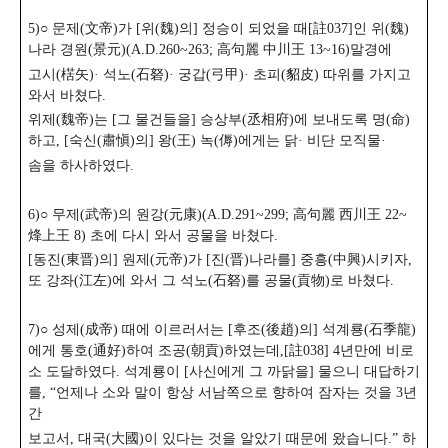
5)○ 문제(文帝)가 [위(魏)의] 정승이 되었을 때[註037]인 위(魏)
나라 경원(景元)(A.D.260~263; 高句麗 中川王 13~16)말경에
고시(楛矢)· 석노(石砮)· 궁갑(弓甲)· 초피(貂皮) 따위를 가지고
와서 바쳤다.
위제(魏帝)는 [그 물건들을] 승상부(丞相府)에 보내도록 명(命)
하고, [숙신(肅愼)의] 왕(王) 녹(傉)에게는 닭· 비단 모직물·
솜을 하사하였다.
6)○ 무제(武帝)의 원강(元康)(A.D.291~299; 高句麗 西川王 22~
烽上王 8) 초에 다시 와서 공물을 바쳤다.
[동진(東晋)의] 원제(元帝)가 [진(晋)나라를] 중흥(中興)시키자,
또 강좌(江左)에 와서 그 석노(石砮)를 공물(貢物)로 바쳤다.
7)○ 성제(成帝) 때에 이르러서는 [후조(後趙)의] 석계룡(石季龍)
에게 통호(通好)하여 조공(朝貢)하였는데,[註038] 4년만에 비로
소 도달하였다. 석계룡이 [사신에게 그 까닭을] 물으니 대답하기
를, “언제나 소와 말이 항상 서남쪽으로 향하여 잠자는 것을 3년
간
보고서, 대국(大國)이 있다는 것을 알았기 때문에 왔습니다.”
하