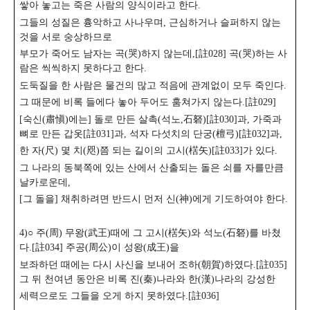
쌓아 놓고는 죽은 사람의 양식이라고 한다.
그들의 성질은 흉악하고 사나우며, 근심하거나 슬퍼하지 않는
것을 서로 숭상하므로
부모가 죽어도 남자는 곡(哭)하지 않는데,[註028] 곡(哭)하는 사
람은 씩씩하지 못하다고 한다.
도둑질을 한 사람은 물건의 많고 적음에 관계없이 모두 죽인다.
그 때문에 비록 들에다 놓아 두어도 훔쳐가지 않는다.[註029]
[숙신(肅愼)에는] 돌로 만든 살촉(석노,石砮)[註030]과, 가죽과
뼈로 만든 갑옷[註031]과, 석자 다섯치의
단궁(檀弓)[註032]과,
한 자(尺) 몇 치(咫)쯤 되는 길이의 고시(楛矢)[註033]가 있다.
그 나라의 동북쪽에 있는 산에서 산출되는 돌은 쇠를 자를만큼
날카로운데,
[그 돌을] 채취하려면 반드시 먼저 신(神)에게 기도하여야 한다.
4)○ 주(周) 무왕(武王)때에 그 고시(楛矢)와 석노(石砮)를 바쳤
다.[註034] 주공(周公)이 성왕(成王)을
보좌하던 때에는 다시 사신을 보내어 조하(朝賀)하였다.[註035]
그 뒤 천여년 동안은 비록 진(秦)나라와
한(漢)나라의 강성한
세력으로도 그들을 오게 하지 못하였다.[註036]