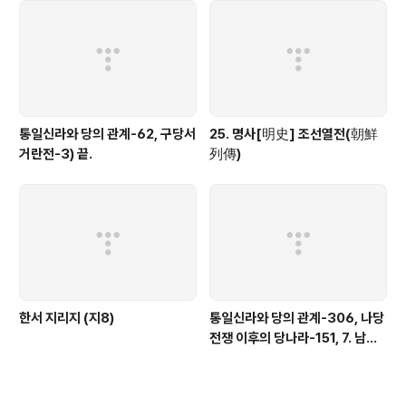
통일신라와 당의 관계-62, 구당서
25. 명사[明史] 조선열전(朝鮮
거란전-3) 끝.
列傳)
한서 지리지 (지8)
통일신라와 당의 관계-306, 나당
전쟁 이후의 당나라-151, 7. 남조
의 침공-18)