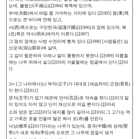
는데, 불함산(不咸山)[註004] 북쪽에 있으며,
부여(夫餘)에서 60일 쯤 가야하는 거리에 있다.[註005] 동(東)쪽
으로는 큰 바다에 연해 있고,
서(西)쪽으로는 구만한국(寇漫汗國)[註006]과 접해 있으며, 북
(北)쪽은 약수(弱水)에까지 이른다.[註007]
그 땅의 경계는 사방 수천리에 뻗쳐 있다.[註008] [사람들은] 심
산궁곡(深山窮谷)에 살며,
그 길이 험준하여 수레나 말이 통행하지 못한다.[註009] 여름철
에는 나무 위에서 살고[註010] 겨울철에는 땅굴에서 산다.[註01
1]
2)○ [그 나라에서는] 부자(父子)가 대대로 [세습하여] 군장(君長)
이 된다.[註012]
문자(文字)가 없기 때문에 언어(言語)로 약속을 한다.[註013] 말
이 있어도 타지 않고 단지 재산으로 여길 뿐이다.[註014]
소와 양은 없고[註015] 돼지를 많이 길러서,[註016] 그 고기는 먹
고 가죽은 옷을 만들며
털은 짜서 포(布)를 만든다.
낙상(雒常)[註017]이라는 나무가 있는데, 중국(中國)에 성제(聖
帝)가 새로 제위(帝位)에 오르면 그 나무에
껍질이 생겨