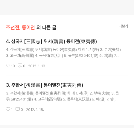
더보기
조선전, 동이전
의 다른 글
4. 삼국지[三國志] 위서(魏書) 동이전(東夷傳)
글 내용
4. 삼국지[三國志] 위서(魏書) 동이전(東夷傳) 차 례 1. 서(序) 2. 부여(夫餘)
3. 고구려(高句麗) 4. 동옥저(東沃沮) 5. 읍루(&#25401;婁) 6. 예(濊) 7. 한
(韓) 8. 찬자평(撰者評) 1. 서(序) 1)○ 서경(書經)에 ‘동쪽은 바다에 닿았고 서
10
0
2012. 1. 19.
쪽은 사막에까지 이르렀다’하였으니, 구복(九服)의 제도(制度) 이..
3. 후한서[後漢書] 동이열전(東夷列傳)
글 내용
3. 후한서[後漢書] 동이열전(東夷列傳) 차 례 1. 서(序) 2. 부여(夫餘) 3. 읍
루(&#25401;婁) 4. 고구려(高句驪) 5. 동옥저(東沃沮) 6. 예(濊) 7. 한(韓)
8. 찬자평(撰者評) 1. 서(序) 1)「왕제(王制)」에 이르기를 ‘동방(東方)을 이(夷)
1
0
2012. 1. 18.
라 한다’고 하였다. 이(夷)란 근본(根本)이다. [그 의미는] 이(夷)가 ..