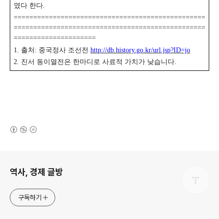
였다 한다.
=================================================
=================================================
=====================
1. 출처: 중국정사 조선전
http://db.history.go.kr/url.jsp?ID=jo
2. 진서 동이열전은 한마디로 사료적 가치가 낮습니다.
(새창열림)
로그 정보
역사, 경제 글방
구독하기