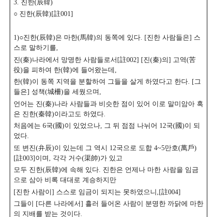
3. 진한(辰韓)
○ 진한(辰韓)[註001]
1)○진한(辰韓)은 마한(馬韓)의 동쪽에 있다. [진한 사람들은] 스
스로 말하기를,
진(秦)나라에서 망명한 사람들로서[註002] [진(秦)의] 고역(苦
役)을 피하여 한(韓)에 들어왔는데,
한(韓)이 동쪽 지역을 분할하여 그들을 살게 하였다고 한다. [그
들은] 성책(城柵)을 세웠으며,
언어는 진(秦)나라 사람들과 비슷한 점이 있어 이로 말미암아 혹
은 진한(秦韓)이라고도 하였다.
처음에는 6국(國)이 있었으나, 그 뒤 점점 나뉘어 12국(國)이 되
었다.
또 변진(弁辰)이 있는데 그 역시 12국으로 도합 4~5만호(萬戶)
[註003]이며, 각각 거수(渠帥)가 있고
모두 진한(辰韓)에 속해 있다. 진한은 언제나 마한 사람을 임금
으로 삼아 비록 대대로 계승하지만
[진한 사람이] 스스로 임금이 되지는 못하였으니,[註004]
그들이 [다른 나라에서] 흘러 들어온 사람이 분명한 까닭에 마한
의 지배를 받는 것이다.