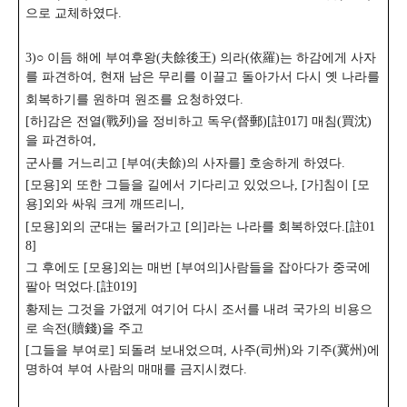
으로 교체하였다.
3)○ 이듬 해에 부여후왕(夫餘後王) 의라(依羅)는 하감에게 사자
를 파견하여, 현재 남은 무리를 이끌고
돌아가서 다시 옛 나라를
회복하기를 원하며 원조를 요청하였다.
[하]감은 전열(戰列)을 정비하고 독우(督郵)[註017] 매침(買沈)
을 파견하여,
군사를 거느리고 [부여(夫餘)의 사자를] 호송하게 하였다.
[모용]외 또한 그들을 길에서 기다리고 있었으나, [가]침이 [모
용]외와 싸워 크게 깨뜨리니,
[모용]외의 군대는 물러가고 [의]라는 나라를 회복하였다.[註01
8]
그 후에도 [모용]외는 매번 [부여의]사람들을 잡아다가 중국에
팔아 먹었다.[註019]
황제는 그것을 가엾게 여기어 다시 조서를 내려 국가의 비용으
로 속전(贖錢)을 주고
[그들을 부여로] 되돌려 보내었으며, 사주(司州)와 기주(冀州)에
명하여 부여 사람의 매매를 금지시켰다.