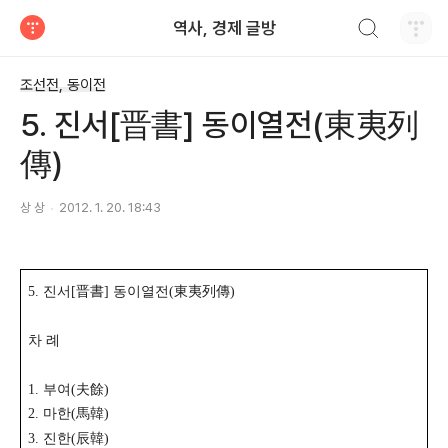
검색하기
역사, 경제 글방
티스토리
조선전, 동이전
5. 진서[晋書] 동이열전(東夷列
傳)
상 상
2012. 1. 20. 18:43
5. 진서[晋書] 동이열전(東夷列傳)
차 례
1. 부여(夫餘)
2. 마한(馬韓)
3. 진한(辰韓)