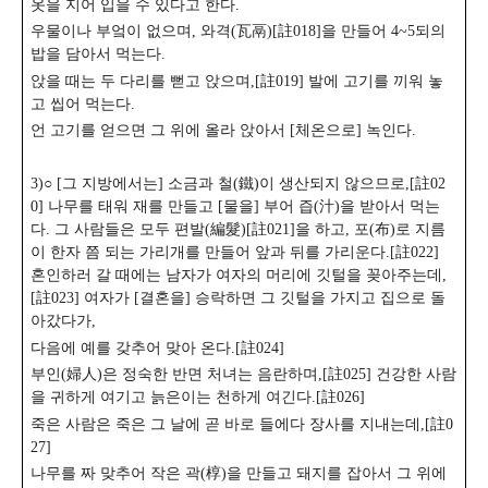
옷을 지어 입을 수 있다고 한다.
우물이나 부엌이 없으며, 와격(瓦鬲)[註018]을 만들어 4~5되의
밥을 담아서 먹는다.
앉을 때는 두 다리를 뻗고 앉으며,[註019] 발에 고기를 끼워 놓
고 씹어 먹는다.
언 고기를 얻으면 그 위에 올라 앉아서 [체온으로] 녹인다.
3)○ [그 지방에서는] 소금과 철(鐵)이 생산되지 않으므로,[註02
0] 나무를 태워 재를 만들고 [물을] 부어
즙(汁)을 받아서 먹는
다. 그 사람들은 모두 편발(編髮)[註021]을 하고, 포(布)로 지름
이 한자 쯤 되는 가리개를 만들어 앞과 뒤를 가리운다.[註022]
혼인하러 갈 때에는 남자가 여자의 머리에 깃털을 꽂아주는데,
[註023] 여자가 [결혼을] 승락하면 그 깃털을 가지고 집으로 돌
아갔다가,
다음에 예를 갖추어 맞아 온다.[註024]
부인(婦人)은 정숙한 반면 처녀는 음란하며,[註025] 건강한 사람
을 귀하게 여기고 늙은이는 천하게 여긴다.[註026]
죽은 사람은 죽은 그 날에 곧 바로 들에다 장사를 지내는데,[註0
27]
나무를 짜 맞추어 작은 곽(椁)을 만들고 돼지를 잡아서 그 위에