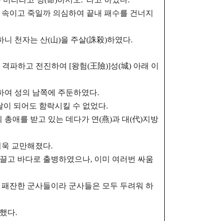
 속이고 죽일까 의심하여 끝내 패수를 건너지
고하니 천자는 산(山)을 주살(誅殺)하였다.
사를 격파하고 전진하여
[왕험(王險)]성(城) 아래 이
세하여 성의 남쪽에 주둔하였다.
달이 되어도 함락시킬 수 없었다.
의 총애를 받고 있는 데다가
연(燕)과 대(代)지방
더욱 교만해졌다.
이끌고 바다로 출병하였으나,
이미 여러번 싸움
 패잔한 군사들이라 군사들은 모두 두려워 하
했다.