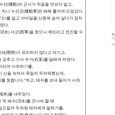
 누선(樓船)의 군사가 적음을 엿보아 알고,
]을 치니 누선군(樓船軍)은 패해 흩어져 도망갔다.
軍士)를 잃고
10여일을 산중에 숨어 살다가 점차
였다.
(浿水) 서군(西軍)을 쳤으나
깨뜨리고 전진할 수
방
To
문
To
자
Ye
수
 전세(戰勢)가 유리하지 않다고 여기고,
 갖추고 가서 우거(右渠)를 달래게 하였다.
조아리며 사죄하기를,
이 신을 속여서 죽일까 두려워했는데,
를 청합니다.”하고, 태자를 보내 들어가 사죄
糧米)를 내주었다.
 막 패수(浿水)를 건너려 할 때
 일으킬까 두려워 태자에게 말하기를,
버리라고 명(命)하시오.”라고 하였다.