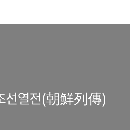
) 조선열전(朝鮮列傳)