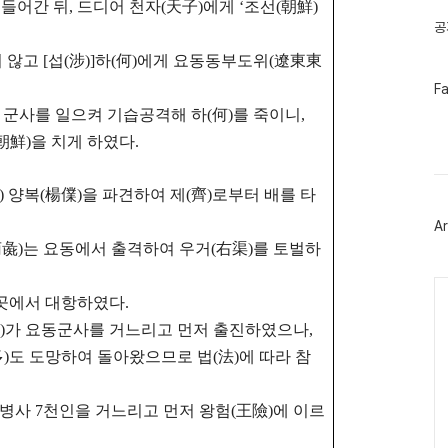
 들어간 뒤,
드디어 천자(天子)에게 ‘조선(朝鮮)
공
지 않고
[섭(涉)]하(何)에게 요동동부도위(遼東東
페
F
이
 군사를 일으켜 기습공격해 하(何)를 죽이니,
스
북
朝鮮)을 치게 하였다.
트
위
터
軍) 양복(楊㒒)을 파견하여 제(齊)로부터 배를 타
플
러
Ar
그
인
荀彘)는 요동에서 출격하여 우거(右渠)를 토벌하
Ca
 곳에서 대항하였다.
多)가 요동군사를 거느리고 먼저 출진하였으나,
多)도 도망하여 돌아왔으므로
법(法)에 따라 참
라 병사 7천인을 거느리고 먼저 왕험(王險)에 이르