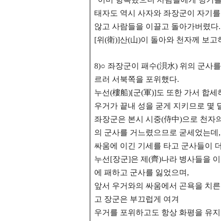
태자도 역시 사자와 좌장군이 자기를
않고
사람들을 이끌고 돌아가버렸다.
[위(衛)]산(山)이 돌아와 천자께 보
8)○ 좌장군이 패수(浿水) 위의 군
르러 서북쪽을 포위했다.
누선(樓船)[군(軍)]도 또한 가서 합
우거가 끝내 성을 굳게 지키므로 몇 
좌장군은 본시 시중(侍中)으로 천자
의 군사를 거느렸으므로 굳세었는데,
싸움에 이긴 기세를 타고 군사들이 
누선[장군]은 제(齊)나라 병사들을 
에 패하고 군사를 잃었으며,
앞서 우거와의 싸움에서 곤욕을 치른
고
장군은 부끄럽게 여겨
우거를 포위하고도 항상 화평을 유지