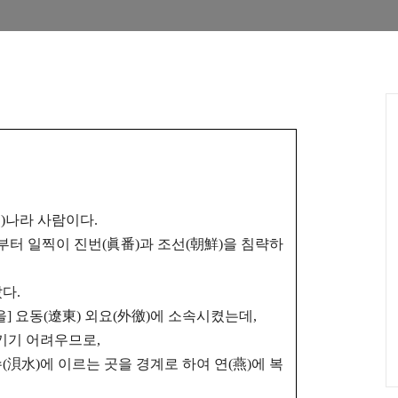
燕)나라 사람이다.
부터 일찍이 진번(眞番)과 조선(朝鮮)을 침략하
다.
을] 요동(遼東) 외요(外徼)에 소속시켰는데,
키기 어려우므로,
(浿水)에 이르는 곳을 경계로 하여 연(燕)에 복