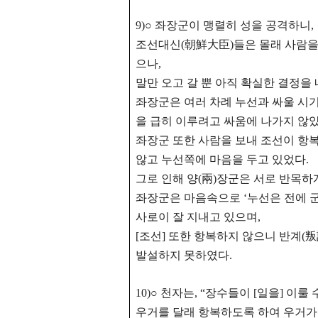
9)○ 좌장군이 맹렬히 성을 공격하니,
조선대신(朝鮮大臣)들은 몰래 사람을
으나,
말만 오고 갈 뿐 아직 확실한 결정을
좌장군은 여러 차례 누선과 싸울 시
을 급히 이루려고 싸움에 나가지 않았
좌장군 또한 사람을 보내 조선이 항
않고 누선쪽에 마음을 두고 있었다.
그로 인해 양(兩)장군은 서로 반목하
좌장군은 마음속으로 ‘누선은 전에 
사로이 잘 지내고 있으며,
[조선] 또한 항복하지 않으니
반계(叛
발설하지 못하였다.
10)○ 천자는, “장수들이 [일을] 이
우거를 달래 항복하도록 하여 우거