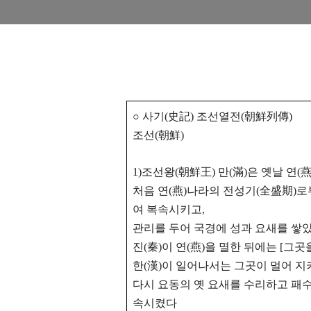
○ 사기(史記) 조선열전(朝鮮列傳)
조선(朝鮮)
1)조선왕(朝鮮王) 만(滿)은 옛날 연(
처음 연(燕)나라의 전성기(全盛期)로
여 복속시키고,
관리를 두어 국경에 성과 요새를 쌓았
진(秦)이 연(燕)을 멸한 뒤에는 [그곳
한(漢)이 일어나서는 그곳이 멀어 지
다시 요동의 옛 요새를 수리하고 패수
속시켰다