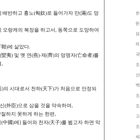
漢을] 배반하고 흉노(匈奴)로 들어가자 만(滿)도 망
분
원
에 오랑캐의 복장을 하고서,
동쪽으로 도망하여
묘
외
下鄣)에 살았다.
국
蠻夷) 및 옛 연(燕)·제(齊)의 망명자(亡命者)를
,
조
신
백
高后)의 시대로서 천하(天下)가 처음으로 안정되
조
외신(外臣)으로 삼을 것을 약속하여,
조
질하지 못하게 하는 한편,
고
국(中國)에] 들어와 천자(天子)를 뵙고자 하면 막
조
세