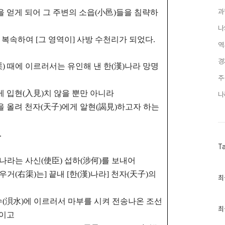
과
을 얻게 되어
그 주변의 소읍(小邑)들을 침략하
나
 복속하여 [그 영역이] 사방 수천리가 되었다.
역
경
右渠) 때에 이르러서는 유인해 낸 한(漢)나라 망명
주
게 입현(入見)치 않을 뿐만 아니라
나
을 올려 천자(天子)에게 알현(謁見)하고자 하는
.
T
한(漢)나라는 사신(使臣) 섭하(涉何)를 보내어
[우거(右渠)는] 끝내 [한(漢)나라] 천자(天子)의
최
최
근
글
과
수(浿水)에 이르러서
마부를 시켜 전송나온 조선
인
최
죽이고
기
글