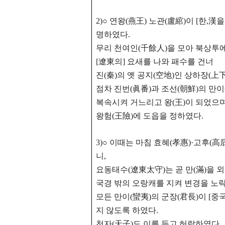
2)○ 연왕(燕王) 노관(盧綰)이 [한,
명하였다.
무리 천여인(千餘人)을 모아 북상투
[遼東의] 요새를 나와 패수를 건너
진(秦)의 옛 공지(空地)인 상하장(上
점차 진번(眞番)과 조선(朝鮮)의 만이(
복속시켜 거느리고 왕(王)이 되었으며
왕험(王險)에 도읍을 정하였다.
3)○ 이때는 마침 효혜(孝惠)·고후(
니,
요동태수(遼東太守)는 곧 만(滿)을 
국경 밖의 오랑캐를 지켜 변경을 노략
모든 만이(蠻夷)의 군장(君長)이 [중
지 않도록 하였다.
천자(天子)도 이를 듣고 허락하였다.