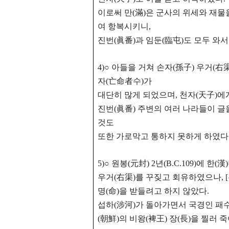
이로써 만(滿)은 군사의 위세와 재물
여 항복시키니,
진번(眞番)과 임둔(臨屯)도 모두 와서
4)○ 아들을 거쳐 손자(孫子) 우거(
자(亡命者수)가
대단히 많게 되었으며, 천자(天子)에
진번(眞番) 주변의 여러 나라들이 글
것도
또한 가로막고 통하지 못하게 하였다
5)○ 원봉(元封) 2년(B.C.109)에 
우거(右渠)를 꾸짖고 회유하였으나,
명(命)을 받들려고 하지 않았다.
섭하(涉河)가 돌아가면서 국경인 패
(朝鮮)의 비왕(裨王) 장(長)을 찔러 