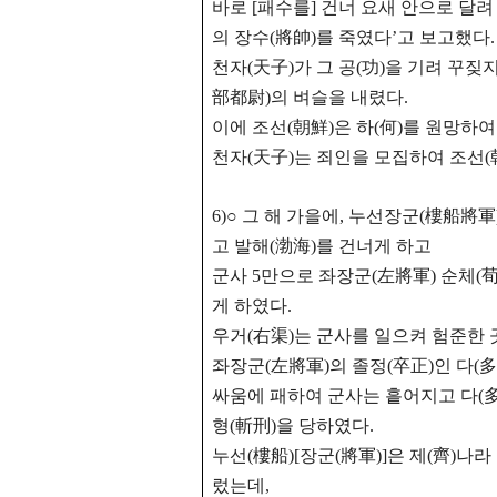
바로 [패수를] 건너 요새 안으로 달려
의 장수(將帥)를 죽였다’고 보고했다.
천자(天子)가 그 공(功)을 기려 꾸짖
部都尉)의 벼슬을 내렸다.
이에 조선(朝鮮)은 하(何)를 원망하여
천자(天子)는 죄인을 모집하여 조선(
6)○ 그 해 가을에, 누선장군(樓船將
고
발해(渤海)를 건너게 하고
군사 5만으로 좌장군(左將軍) 순체(
게 하였다.
우거(右渠)는 군사를 일으켜 험준한
좌장군(左將軍)의 졸정(卒正)인 다(
싸움에 패하여 군사는 흩어지고 다(
형(斬刑)을 당하였다.
누선(樓船)[장군(將軍)]은 제(齊)나
렀는데,