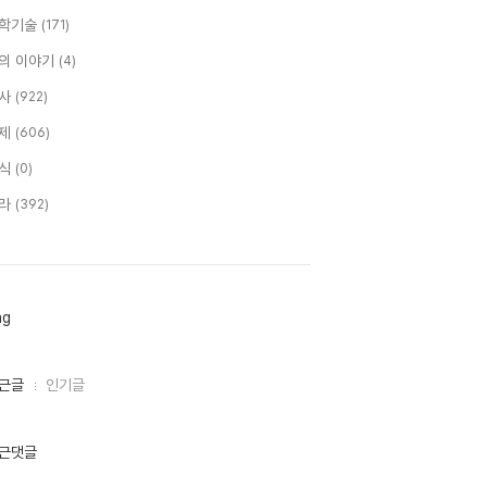
학기술
(171)
의 이야기
(4)
사
(922)
제
(606)
식
(0)
라
(392)
ag
근글
인기글
근댓글