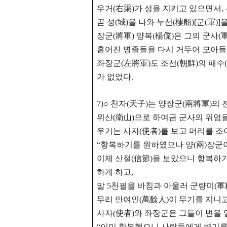
우거(右渠)가 성을 지키고 있으면서,
곧 성(城)을 나와 누선(樓船)[군(軍)
장군(將軍) 양복(楊㒒)은 그의 군사(
흩어진 병졸들을 다시 거두어 모아들
좌장군(左將軍)도 조선(朝鮮)의 패수
가 없었다.
7)○ 천자(天子)는 양장군(兩將軍)의
위산(衛山)으로 하여금 군사의 위엄을
우거는 사자(使者)를 보고 머리를 
“항복하기를 원하였으나 양(兩)장군
이제 신절(信節)을 보았으니 항복하기
하게 하고,
말 5천필을 바침과 아울러 군량미(軍
무리 만여인(萬餘人)이 무기를 지니고
사자(使者)와 좌장군은 그들이 변을
“이미 항복했으니 사람들에게 병기를 