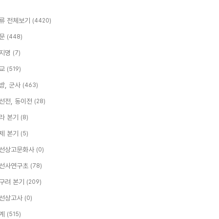
류 전체보기
(4420)
문
(448)
지명
(7)
교
(519)
방, 군사
(463)
선전, 동이전
(28)
라 본기
(8)
제 본기
(5)
선상고문화사
(0)
선사연구초
(78)
구려 본기
(209)
선상고사
(0)
계
(515)