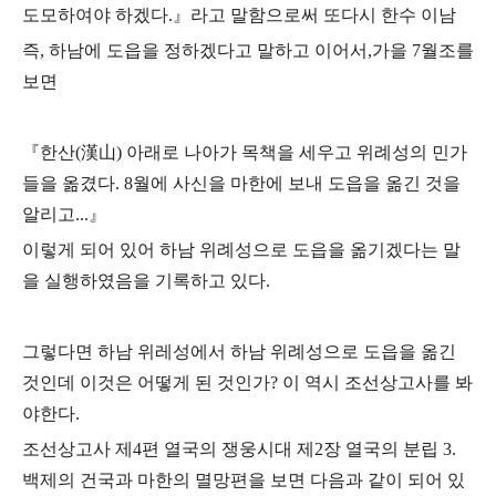
도모하여야 하겠다.』라고
말함으로써 또다시 한수 이남
즉, 하남에 도읍을 정하겠다고 말하고 이어서,
가을 7월조를
보면
『한산(漢山) 아래로 나아가 목책을 세우고 위례성의 민가
들을 옮겼다.
8월에 사신을 마한에 보내 도읍을 옮긴 것을
알리고...』
이렇게 되어 있어
하남 위례성으로 도읍을 옮기겠다는 말
을 실행하였음을 기록하고 있다.
그렇다면 하남 위레성에서 하남 위례성으로 도읍을 옮긴
것인데 이것은 어떻게 된 것인가?
이 역시 조선상고사를 봐
야한다.
조선상고사 제4편 열국의 쟁웅시대 제2장 열국의 분립 3.
백제의 건국과 마한의 멸망편을 보면 다음과 같이 되어 있