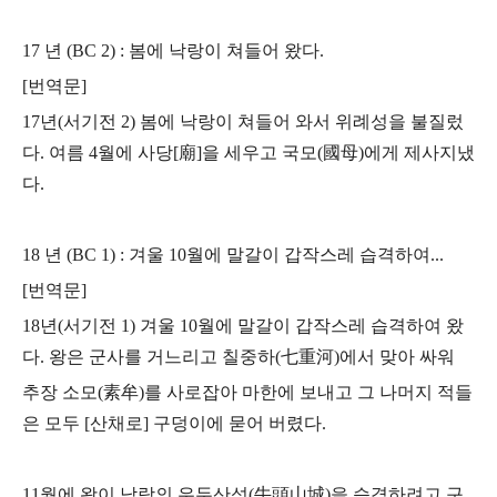
17 년 (BC 2) : 봄에 낙랑이 쳐들어 왔다.
[번역문]
17년(서기전 2) 봄에 낙랑이 쳐들어 와서 위례성을 불질렀
다.
여름 4월에 사당[廟]을 세우고 국모(國母)에게 제사지냈
다.
18 년 (BC 1) : 겨울 10월에 말갈이 갑작스레 습격하여...
[번역문]
18년(서기전 1) 겨울 10월에 말갈이 갑작스레 습격하여 왔
다.
왕은 군사를 거느리고 칠중하(七重河)에서 맞아 싸워
추장 소모(素牟)를 사로잡아
마한에 보내고 그 나머지 적들
은 모두 [산채로] 구덩이에 묻어 버렸다.
11월에 왕이 낙랑의 우두산성(牛頭山城)을 습격하려고 구