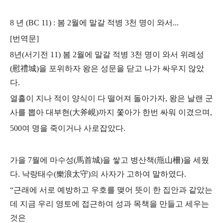
8 년 (BC 11) : 봄 2월에 말갈 적병 3천 명이 와서...
[번역문]
8년(서기전 11) 봄 2월에 말갈 적병 3천 명이 와서 위례성
(慰禮城)을 포위하자
왕은 성문을 닫고 나가 싸우지 않았
다.
열흘이 지나 적이 양식이 다 떨어져 돌아가자, 왕은 날랜 군
사를 뽑아
대부현(大斧峴)까지 쫓아가 한번 싸워 이겼으며,
500여 명을 죽이거나 사로잡았다.
가을 7월에 마수성(馬首城)을 쌓고 병산책(甁山柵)을 세웠
다.
낙랑태수(樂浪太守)의 사자가 고하여 말하였다.
“근래에 서로 예방하고 우호를 맺어 뜻이 한 집안과 같았는
데
지금 우리 영토에 접근하여 성과 목책을 만들고 세우는
것은