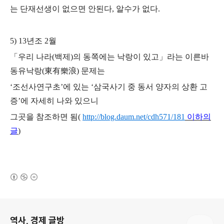
는 단재선생이 없으면 안된다, 알수가 없다.
5) 13년조 2월
「우리 나라(백제)의 동쪽에는 낙랑이 있고」라는 이른바
동유낙랑(東有樂浪) 문제는
‘조선사연구초’에 있는 ‘삼국사기 중 동서 양자의 상환 고
증’에 자세히 나와 있으니
그곳을 참조하면 됨(
http://blog.daum.net/cdh571/181
이하의
글
)
(새창열림)
로그 정보
역사, 경제 글방