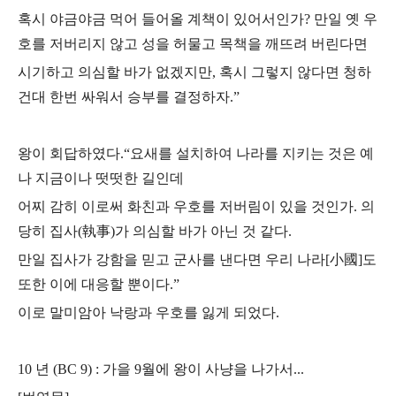
혹시 야금야금 먹어 들어올 계책이 있어서인가?
만일 옛 우
호를 저버리지 않고 성을 허물고 목책을 깨뜨려 버린다면
시기하고 의심할 바가 없겠지만,
혹시 그렇지 않다면 청하
건대 한번 싸워서 승부를 결정하자.”
왕이 회답하였다.
“요새를 설치하여 나라를 지키는 것은 예
나 지금이나 떳떳한 길인데
어찌 감히 이로써 화친과 우호를 저버림이 있을 것인가.
의
당히 집사(執事)가 의심할 바가 아닌 것 같다.
만일 집사가 강함을 믿고 군사를 낸다면 우리 나라[小國]도
또한 이에 대응할 뿐이다.”
이로 말미암아 낙랑과 우호를 잃게 되었다.
10 년 (BC 9) : 가을 9월에 왕이 사냥을 나가서...