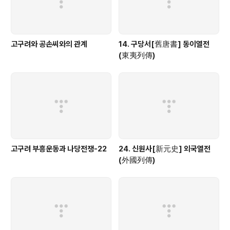
고구려와 공손씨와의 관계
14. 구당서[舊唐書] 동이열전
(東夷列傳)
고구려 부흥운동과 나당전쟁-22
24. 신원사[新元史] 외국열전
(外國列傳)