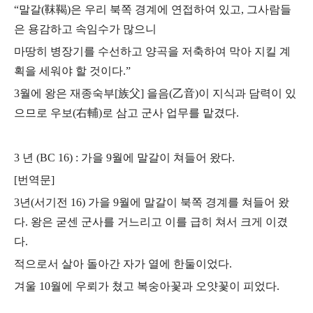
“말갈(靺鞨)은 우리 북쪽 경계에 연접하여 있고, 그사람들
은 용감하고 속임수가 많으니
마땅히 병장기를 수선하고 양곡을 저축하여 막아 지킬 계
획을 세워야 할 것이다.”
3월에 왕은 재종숙부[族父] 을음(乙音)이 지식과 담력이 있
으므로 우보(右輔)로 삼고
군사 업무를 맡겼다.
3 년 (BC 16) : 가을 9월에 말갈이 쳐들어 왔다.
[번역문]
3년(서기전 16) 가을 9월에 말갈이 북쪽 경계를 쳐들어 왔
다.
왕은 굳센 군사를 거느리고 이를 급히 쳐서 크게 이겼
다.
적으로서 살아 돌아간 자가 열에 한둘이었다.
겨울 10월에 우뢰가 쳤고 복숭아꽃과 오얏꽃이 피었다.