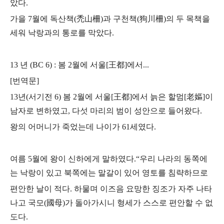
았다.
가을 7월에 독산책(禿山柵)과 구천책(狗川柵)의 두 목책을
세워 낙랑과의 통로를 막았다.
13 년 (BC 6) : 봄 2월에 서울[王都]에서...
[번역문]
13년(서기전 6) 봄 2월에 서울[王都]에서 늙은 할멈[老嫗]이
남자로 변하였고,
다섯 마리의 범이 성안으로 들어왔다.
왕의 어머니가 죽었는데 나이가 61세였다.
여름 5월에 왕이 신하에게 말하였다.
“우리 나라의 동쪽에
는 낙랑이 있고 북쪽에는 말갈이 있어 영토를 침략하므로
편안한 날이 적다. 하물며 이즈음 요망한 징조가 자주 나타
나고
국모(國母)가 돌아가시니 형세가 스스로 편안할 수 없
도다.