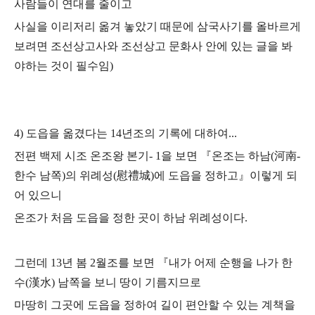
사람들이 연대를 줄이고
사실을 이리저리 옮겨 놓았기 때문에 삼국사기를 올바르게
보려면 조선상고사와 조선상고 문화사 안에 있는 글을 봐
야하는 것이 필수임)
4) 도읍을 옮겼다는 14년조의 기록에 대하여...
전편 백제 시조 온조왕 본기- 1을 보면
『온조는 하남(河南-
한수 남쪽)의 위례성(慰禮城)에 도읍을 정하고』이렇게 되
어 있으니
온조가 처음 도읍을 정한 곳이 하남 위례성이다.
그런데 13년 봄 2월조를 보면
『내가 어제 순행을 나가 한
수(漢水) 남쪽을 보니 땅이 기름지므로
마땅히 그곳에 도읍을 정하여 길이 편안할 수 있는 계책을