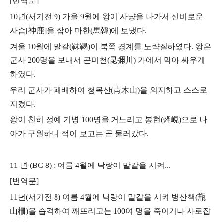
[번역문]
10년(서기전 9) 가을 9월에 왕이 사냥을 나가서 신비로운
사슴[神鹿]을 잡아
마한(馬韓)에 보냈다.
겨울 10월에 말갈(靺鞨)이 북쪽 경계를 노략질하였다.
왕은
군사 200명을 보내서 곤미천(昆彌川) 가에서 막아 싸우게
하였다.
우리 군사가 패배하여 청목산(靑木山)을 의지하고 스스로
지켰다.
왕이 친히 정예 기병 100명을 거느리고 봉현(烽峴)으로 나
아가 구원하니
적이 보고는 곧 물러갔다.
11 년 (BC 8) : 여름 4월에 낙랑이 말갈을 시켜...
[번역문]
11년(서기전 8) 여름 4월에 낙랑이 말갈을 시켜 병산책(甁
山柵)을 습격하여
깨뜨리고는 100여 명을 죽이거나 사로잡