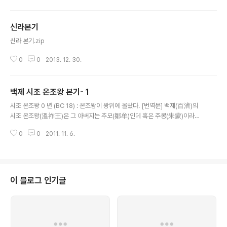
신라본기
글 내용
신라 본기.zip
0
0
2013. 12. 30.
백제 시조 온조왕 본기- 1
글 내용
시조 온조왕 0 년 (BC 18) : 온조왕이 왕위에 올랐다. [번역문] 백제(百濟)의
시조 온조왕(溫祚王)은 그 아버지는 추모(鄒牟)인데 혹은 주몽(朱蒙)이라고
도 하였다. [주몽은] 북부여(北扶餘)에서 난을 피하여 졸본부여(卒本扶餘)에
0
0
2011. 11. 6.
이르렀다. 부여 왕은 아들이 없고 딸만 셋이 있었는데 ..
이 블로그 인기글