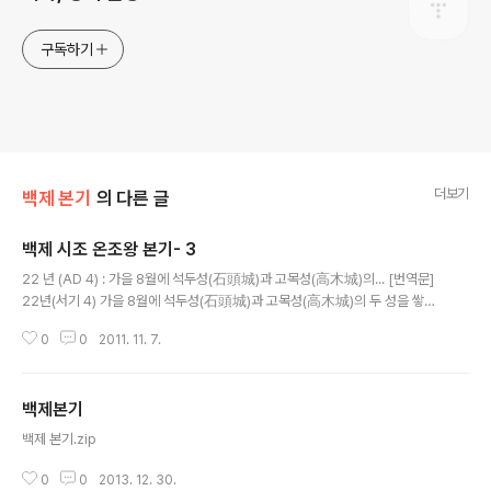
구독하기
더보기
백제 본기
의 다른 글
백제 시조 온조왕 본기- 3
글 내용
22 년 (AD 4) : 가을 8월에 석두성(石頭城)과 고목성(高木城)의... [번역문]
22년(서기 4) 가을 8월에 석두성(石頭城)과 고목성(高木城)의 두 성을 쌓았
다. 9월에 왕이 기병 1천 명을 거느리고 부현(斧峴) 동쪽에서 사냥하다가 말갈
0
0
2011. 11. 7.
적(賊)을 만났다. 한번 싸워 격파하고, 생구(生口)를 사로..
백제본기
글 내용
백제 본기.zip
0
0
2013. 12. 30.