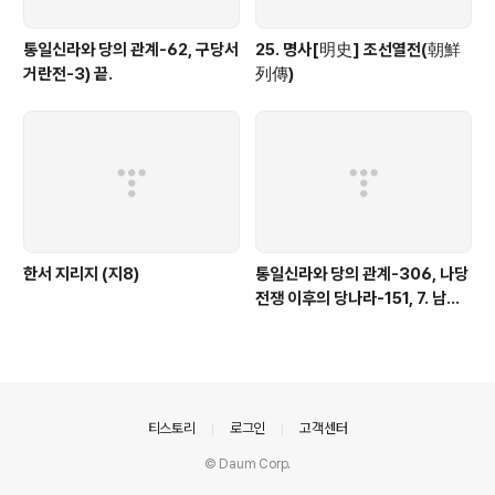
통일신라와 당의 관계-62, 구당서
25. 명사[明史] 조선열전(朝鮮
거란전-3) 끝.
列傳)
한서 지리지 (지8)
통일신라와 당의 관계-306, 나당
전쟁 이후의 당나라-151, 7. 남조
의 침공-18)
의안내
티스토리
로그인
고객센터
© Daum Corp.