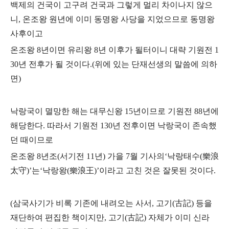
백제의 건국이 고구려 건국과 그렇게 멀리 차이나지 않으
니,
온조왕 원년에 이미 동명왕 사당을 지었으므로 동명왕
사후이고
온조왕 8년이면 유리왕 8년 이후가 될터이니 대략 기원전 1
30년 전후가 될 것이다.(위에 있는 단재선생의 말씀에 의하
면)
낙랑국이 멸망한 해는 대무신왕 15년이므로 기원전 88년에
해당한다.
따라서 기원전 130년 전후이면 낙랑국이 존속했
던 때이므로
온조왕 8년조(서기전 11년)
가을 7월 기사의‘낙랑태수(樂浪
太守)’는‘낙랑왕(樂浪王)’이라고 고친 것은 잘못된 것이다.
(삼국사기가 비록 기존에 내려오는 사서, 고기(古記) 등을
재단하여 편집한 책이지만, 고기(古記)
자체가 이미 신라