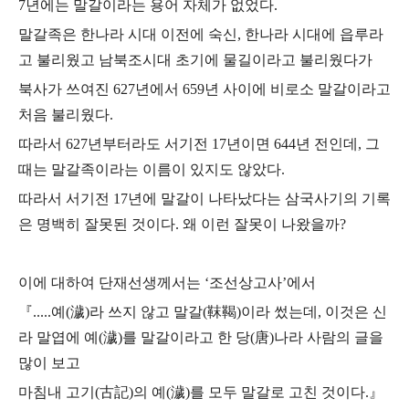
7년에는 말갈이라는 용어 자체가 없었다.
말갈족은 한나라 시대 이전에 숙신, 한나라 시대에 읍루라
고 불리웠고
남북조시대 초기에 물길이라고 불리웠다가
북사가 쓰여진 627년에서 659년 사이에 비로소
말갈이라고
처음 불리웠다.
따라서 627년부터라도 서기전 17년이면 644년 전인데, 그
때는
말갈족이라는 이름이 있지도 않았다.
따라서 서기전 17년에 말갈이 나타났다는 삼국사기의
기록
은 명백히 잘못된 것이다. 왜 이런 잘못이 나왔을까?
이에 대하여 단재선생께서는 ‘조선상고사’에서
『.....예(濊)라 쓰지 않고 말갈(靺鞨)이라 썼는데, 이것은 신
라 말엽에 예(濊)를 말갈이라고 한 당(唐)나라 사람의 글을
많이 보고
마침내 고기(古記)의 예(濊)를 모두 말갈로 고친 것이다.』