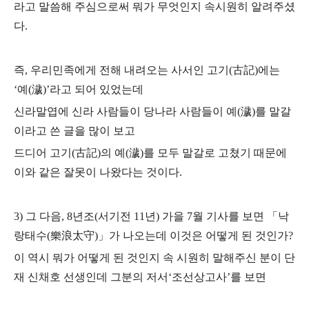
라고 말씀해 주심으로써 뭐가 무엇인지 속시원히 알려주셨
다.
즉, 우리민족에게 전해 내려오는 사서인 고기(古記)에는
‘예(濊)’라고 되어 있었는데
신라말엽에 신라 사람들이 당나라 사람들이 예(濊)를 말갈
이라고 쓴 글을 많이 보고
드디어 고기(古記)의 예(濊)를 모두 말갈로 고쳤기 때문에
이와 같은 잘못이 나왔다는 것이다.
3) 그 다음, 8년조(서기전 11년)
가을 7월 기사를 보면 「낙
랑태수(樂浪太守)」가 나오는데
이것은 어떻게 된 것인가?
이 역시 뭐가 어떻게 된 것인지 속 시원히 말해주신 분이
단
재 신채호 선생인데 그분의 저서‘조선상고사’를 보면