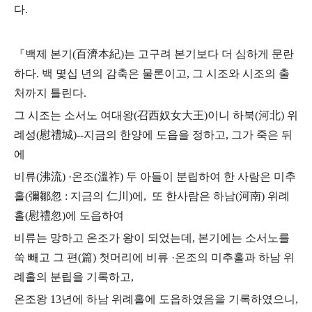
다.
『백제 본기(百濟本紀)는 고구려 본기보다 더 심하게 문란
하다.
백 몇십 년의 감축은 물론이고, 그 시조와 시조의 출
처까지 틀린다.
그 시조는 소서노 여대왕(召西奴女大王)이니 하북(河北) 위
례성(慰禮城)
--지금의 한양에 도읍을 정하고, 그가 죽은 뒤
에
비류(沸流) ·온조(溫祚)
두 아들이 분립하여 한 사람은 미추
홀(彌鄒忽 : 지금의 仁川)에,
또 한사람은 하남(河南) 위례
홀(慰禮忽)에 도읍하여
비류는 망하고 온조가 왕이 되었는데,
본기에는 소서노를
쑥 빼고
그 편(篇) 첫머리에 비류 ·온조의 미추홀과 하남 위
례홀의 분립을 기록하고,
온조왕 13년에 하남 위례홀에 도읍하였음을 기록하였으니,