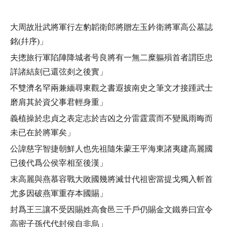
大周故壯武將軍行左豹韜衛郎將贈左玉鈐衛將軍高公墓誌
銘(幷序)」
夫摠旅行軍陷陣降城者号良將有一無二糜軀殞首者謂臣忠
詳諸結刻已還弦剡之後實」
不雙濟名罕兩兼緬尋東觀之書遐披南史之筆文才接踵武士
磨肩其於資父事君輕身重」
義植操於忠貞之表定志於吉凶之分雷霆震而不變風雨晦而
未已在於將軍矣」
公諱慈字智捷朝鮮人也先祖隨朱蒙王平海東諸夷建高麗國
已後代爲公侯宰相至後漢」
末高麗與燕慕容戰大敗國幾將滅廿代祖密當提戈獨入斬首
尤多因破燕軍重存本國賜」
封爲王三讓不受因賜姓高食邑三千戶仍賜金文鐵券曰宜令
高密子孫代代封侯自非烏」