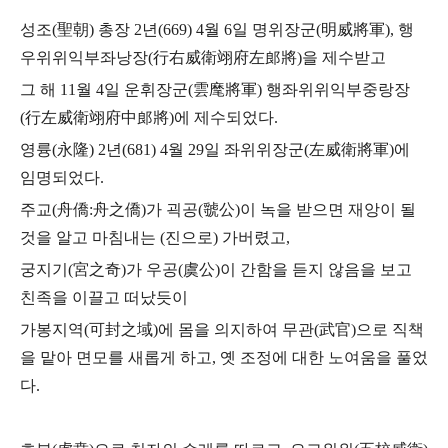
성조(聖朝) 총장 2년(669) 4월 6일 명위장군(明威將軍),
행
우위위익부좌낭장(行右威衛翊府左郎將)을 제수받고
그 해 11월 4일 운휘장군(雲麾將軍) 행좌위위익부중랑장
(行左威衛翊府中郎將)에 제수되었다.
영륭(永隆) 2년(681) 4월 29일 좌위위장군(左威衛將軍)에
임명되었다.
주교(舟僑:舟之僑)가 괵공(虢公)이 녹을 받으면 재앙이 될
것을 알고
마침내는 (진으로) 가버렸고,
궁지기(宮之奇)가 우공(虞公)이 간함을 듣지 않음을 보고
친족을 이끌고 떠났듯이
가봉지역(可封之域)에 몸을 의지하여 무관(武官)으로 직책
을 맡아 면모를 새롭게 하고,
옛 조정에 대한 노여움을 풀었
다.