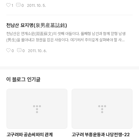
이어서 ‘연(淵)’자를 피하여 같은 뜻을 가진 천(泉)으로 고친 것이다. 여기에서
1
0
2011. 10. 5.
주목하여 볼 문구는 1) 『5부(五部)와 삼한(三韓)이 ..
천남산 묘지명(泉男産墓誌銘)
글 내용
천남산은 연개소문(淵蓋蘇文)의 셋째 아들이다. 둘째형 남건과 함께 맏형 남생
(男生)을 몰아내고 정권을 잡은 사람이다. 여기에서 주의깊게 살펴봐야 할 사항
은 첫째, 고구려 사람인 천남산을 가리켜 『요동(遼東) 조선인이다.(遼東朝鮮
0
0
2011. 10. 6.
人也)』라고 한 점이다. 여기서도 고구려 사람을 조선인(고조선..
이 블로그 인기글
고구려와 공손씨와의 관계
고구려 부흥운동과 나당전쟁-22