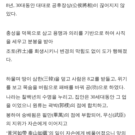
8년, 30대동안
대대로 공후장상(公侯將相)이 끊어지지 않
았다.
충성을 덕목으로 삼고 용맹과 의리를 기반으로 하여 사직
을 세우고 분봉을 받아
조토(祚土)를 회생시키니 변경의 막힘도 없이 도가 행해졌
다.
하물며 땅이 삼한(三韓)을 덮고 사람은 8교를 받들고,
위기
를 보고 목숨을 버림으로 패배를 바꿔 공(功)으로 하였다.
나라는 칠백년의 수명을 누리고, 집안은 30세대동안 그 업
을 이었으니
원류는 곽박(郭樸)의 점에 합치하고,
봉하여 숭배됨은 필만(畢萬)의 점에 부합되어,
무신(武臣)
의 지위가 자손에게 이어지고
‘黃河如帶 泰山如礪’의 일이 자손에게 베풀어졌으니
앞의