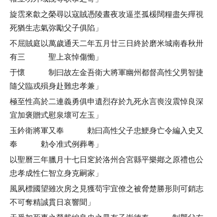
旋霑來歙之榮尋以寇賊憑陵晝夜攻逼埊孤楥闊糧盡矢殫視
死猶生志氣弥勵父子俱陷」
不屈賊庭以萬歲通天二年五月廿三日終於磨米城南春秋卅
有三 聖上哀悼傷慟」
于懷 制曰故左金吾衛大將軍幽州都督高性父男智捷
隨父臨戎殞身赴難忠孝兼」
極至性高於二連義勇俱申遺烈存於九死永言喪沒震悼良深
宜加褒贈式慰泉壞可左玉」
玉鈐衛將軍又奉 勅曰高性父子忠鯁身亡令編入史又
奉 勅令准式例葬粤」
以聖曆三年臘月十七日窆於洛州合宮縣平樂鄕之原禮也公
忠孝成性仁智立身克嗣家」
風夙標國望雖次房之見獲苟宇宜僚之被脅楚勝形則可銷志
不可奪精誠貫日哀響聞」