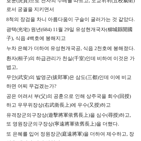
호분(虎賁)으로 천자의 수레를 따르고, 오교위위(五校威衛)
로서 궁궐을 지키면서
8척의 장검을 차니 아름다움이 구슬이 굴러가는 것 같았다.
광택(光宅) 원년(684) 11월 29일 유성현개국자(柳城縣開國
子), 식읍 4백호에 봉해지고
누차 은혜가 더하여 유성현개국공, 식읍 2천호에 봉해졌다.
환자(桓子)의 하급관리가 천실(千室)인데 비하여 이것은 가
볍고,
무안(武安)의 발영군(拔郢軍)은 삼도(三都)인데 이에 비교
하면 어찌 무겁겠는가?
공은 어려서 부(父)의 공훈으로 인해 상주국을 회수(回授)
하고
우무위장상(右武衛長上)에 우수(又授)하고
유격장군의구장상(遊擊將軍依舊長上)을 심수(尋授)하고,
또 영원장군의구장상(寧遠將軍依舊長上)을 더했다.
또 은혜를 입어 정원장군(庭遠將軍)을 더하여 제수하고, 장