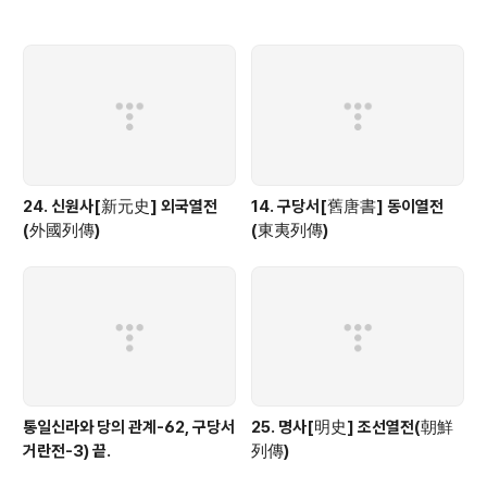
24. 신원사[新元史] 외국열전
14. 구당서[舊唐書] 동이열전
(外國列傳)
(東夷列傳)
통일신라와 당의 관계-62, 구당서
25. 명사[明史] 조선열전(朝鮮
거란전-3) 끝.
列傳)