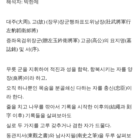
해석자: 박한제
대주(大周), 고(故) (장무)장군행좌표도위낭장(壯武將軍行
左豹韜衛郎將)
증좌옥검위장군(贈左玉鈐衛將軍) 고공(高公)의 묘지명(墓
誌銘) 및 서(序).
무릇 군을 지휘하여 적진과 성을 함락, 항복시키는 자를 양
장(良將)이라 하고,
오직 하나뿐인 목숨을 분골쇄신 다하는 자를 충신(忠臣)이
라 한다.
줄을 치고 나무를 깎아서 기록을 시작한 이후의(結繩과 刻
字 이후) 기록들을 살펴보아도
실로 두 가지를 고루 갖추거나 겸한 자가 드물다.
동관지서(東觀之書)와 남사지필(南史之筆)을 두루 살펴보