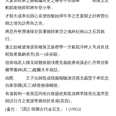
天爰加死事之榮載編良史之冊有子崇德奉 制襲父左
豹韜衛翊府郎將年登小學」
才類大成孝自因心哀便毀貌始擇牛亭之埊爰開之封將營白
鶴之墳先訪靑烏之兆」
將恐舟壑潛連陵谷貿遷雖歸東岱之魂終紀南山之石其銘
曰」
蓬丘趾峻遼海源長種落五族襟帶一方氣苞渟粹人号貞良戎
昭致果胤嗣承芳(其一)卓矣顯」
祖猗哉若人橫戈靖難拔劒淸塵見義能勇有讓必仁丹靑信誓
礪帶書紳(其二)蠢爾犬羊扇玆」
凶慝 王子出師旣成我服楊颿滄溟撝戈蟊蠈子孝臣忠
自家形國(其三)積善無祿輔德」
有違芻狗一致美惡同依白狼援絶黃龍戍稀李陵長往溫序思
歸諒日月之更謝寄琬琰於泉扇(其四)」
[출전 : 『譯註 韓國古代金石文』Ⅰ(1992)]