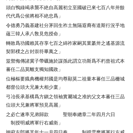
頭白鴨綠竭承襲不絶自高麗初立至國破已來七百八年卅餘
代代爲公侯將相不絶忠爲」
令德勇乃義基建社分茅回生祚土無隔遐裔有道斯行況乎地
蘊三韓人承八敎見危授命」
轉敗爲功國賴其存享七百之綿祚家嗣其業纂卅之遙基源流
契郭樸之占封崇符畢萬之」
筮禦侮傳諸冀子帶礪施於謀孫此謂立功斯爲不朽曾祖式本
蕃任二品莫離支獨知國政」
位極樞要軄典機權邦國是均尊顯莫二祖量本蕃任三品栅城
都督位頭大兄兼大相少稟」
弓冶長承基構爲方鎭之領袖實屬城之准的父文本蕃任三品
位頭大兄兼將軍預見高麗」
之必亡遂率兄弟歸款 聖朝奉總章二年四月六日
制授明威將軍行右威衛」
翊府左郎將其年十一月四日奉 制授雲麾將軍行左威