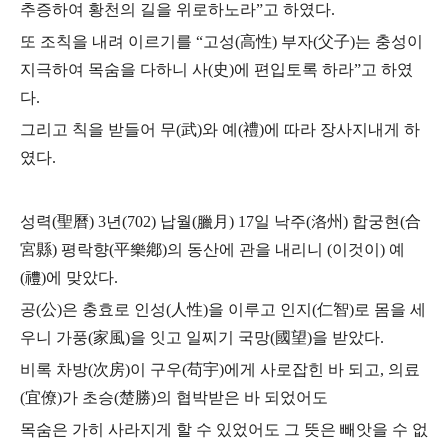
추증하여 황천의 길을 위로하노라”고 하였다.
또 조칙을 내려 이르기를 “고성(高性) 부자(父子)는 충성이
지극하여 목숨을 다하니
사(史)에 편입토록 하라”고 하였
다.
그리고 칙을 받들어 무(武)와 예(禮)에 따라 장사지내게 하
였다.
성력(聖曆) 3년(702) 납월(臘月) 17일 낙주(洛州) 합궁현(合
宮縣) 평락향(平樂鄕)의 동산에 관을 내리니 (이것이) 예
(禮)에 맞았다.
공(公)은 충효로 인성(人性)을 이루고 인지(仁智)로 몸을 세
우니 가풍(家風)을 잇고 일찌기 국망(國望)을 받았다.
비록 차방(次房)이 구우(苟宇)에게 사로잡힌 바 되고, 의료
(宜僚)가 초승(楚勝)의 협박받은 바 되었어도
목숨은 가히 사라지게 할 수 있었어도 그 뜻은 빼앗을 수 없