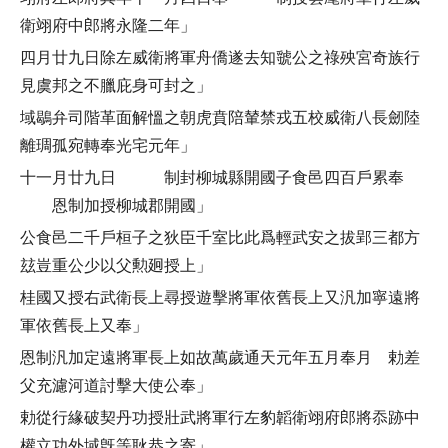
衛翊府中郎將永隆二年」
四月廿九日除左威衛將軍舟僑遂去知虢公之祿殃宮奇族行
見虞邦之不臘庇身可封之」
域鶡弁司階革面解慍之朝虎賁陪輦禁戎五校威衛八長劒陸
離琱孤宛轉奉光宅元年」
十一月廿九日 制封柳城縣開國子食邑四百戶累奉
恩制加授柳城郡開國」
公食邑二千戶桓子之狄臣千室比此爲輕武安之拔郢三都方
玆豈重公少以父勲㢠授上」
桂國又授右武衛長上尋授遊擊將軍依舊長上又汎加寧遠將
軍依舊長上又奉」
恩制汎加定遠將軍長上如故萬歲通天元年五月奉月 勅差
父充濾河道討擊大使公奉」
勅從行緣破契丹功授壯武將軍行左豹韜衛翊府郎將忝跡中
權立功外域旣等耿恭之寄」