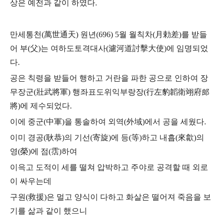
상은 예전과 같이 하였다.
만세통천(萬世通天) 원년(696) 5월 월칙차(月勅差)를 받들
어
부(父)는 여하도토격대사(濾河道討擊大使)에 임명되었
다.
공은 칙령을 받들어 행하고 거란을 파한 공으로 인하여
장
무장군(壯武將軍) 행좌표도위익부랑장(行左豹韜衛翊府郎
將)에 제수되었다.
이에 중군(中軍)을 통솔하여 외역(外域)에서 공을 세웠다.
이미 경공(耿恭)의 기선(寄旋)에 등(等)하고 내흡(來歙)의
영(榮)에 점(霑)하여
이윽고 도적이 세를 떨쳐 압박하고 주야로 공격할 때 외로
이 싸우는데
구원(救援)은 멀고 양식이 다하고 화살은 떨어져 죽음을 보
기를 삶과 같이 했으니