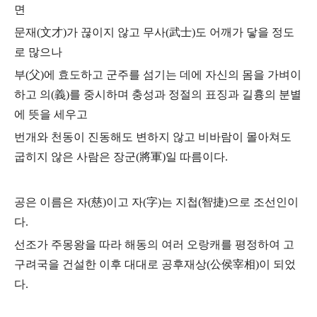
면
문재(文才)가 끊이지 않고 무사(武士)도 어깨가 닿을 정도
로 많으나
부(父)에 효도하고 군주를 섬기는 데에 자신의 몸을 가벼이
하고
의(義)를 중시하며 충성과 정절의 표징과 길흉의 분별
에 뜻을 세우고
번개와 천동이 진동해도 변하지 않고 비바람이 몰아쳐도
굽히지 않은 사람은
장군(將軍)일 따름이다.
공은 이름은 자(慈)이고 자(字)는 지첩(智捷)으로 조선인이
다.
선조가 주몽왕을 따라 해동의 여러 오랑캐를 평정하여 고
구려국을 건설한 이후
대대로 공후재상(公侯宰相)이 되었
다.