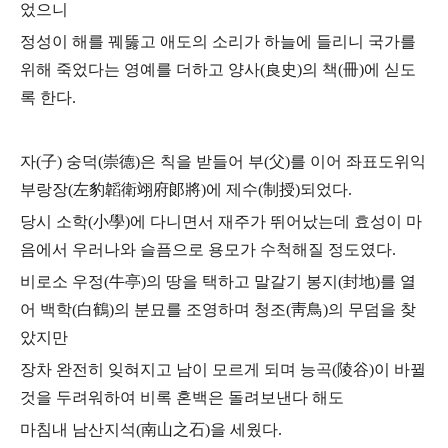
었으니
정성이 해를 꿰뚫고 애도의 소리가 하늘에 들리니 국가를
위해 죽었다는 영예를 더하고
양사(良史)의 책(冊)에 싣도
록 한다.
자(子) 숭덕(崇德)은 칙을 받들어 부(父)를 이어 좌표도위익
부랑장(左豹韜衛翊府郞將)에
제수(制授)되었다.
당시 소학(小學)에 다니면서 재주가 뛰어났는데 효성이 마
음에서
우러나와 슬픔으로 용모가 수척해질 정도였다.
비로소 우정(牛亭)의 땅을 택하고 말갈기 봉지(封地)를 열
어 백학(白鶴)의 분묘를 조영하며 청조(靑鳥)의 무덤을 찾
았지만
장차 완전히 잊혀지고 남이 모르게 되며 능곡(陵谷)이 바뀔
것을 두려워하여 비록 혼백은 돌려보낸다 해도
마침내 남산지석(南山之石)을 세웠다.