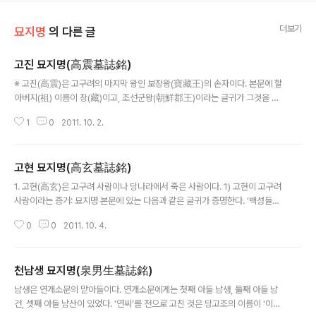
더보기
묘지명
의 다른 글
고진 묘지명(高震墓誌銘)
글 내용
※ 고진(高震)은 고구려의 마지막 왕인 보장왕(寶藏王)의 손자이다. 본문에 할
아버지(祖) 이름이 장(藏)이고, 조선군왕(朝鮮郡王)이라는 글귀가 그것을 말
하고 있으며, 당나라에서 벼슬을 하며 살았고 낙양에서 죽었다. 이 또한 묘지명
1
0
2011. 10. 2.
본문에 나와 있다. 고진의 묘지명에서 주목하여 봐야 할 글귀는 다..
고현 묘지명(高玄墓誌銘)
글 내용
1. 고현(高玄)은 고구려 사람이나 당나라에서 죽은 사람이다. 1) 고현이 고구려
사람이라는 증거: 묘지명 본문에 있는 다음과 같은 글귀가 증명한다. ‘백성들을
버리고 천남생(泉男生: 연개소문의 장남)을 따라’당나라로 갔다는 문구 ‘할아
0
0
2011. 10. 4.
버지는 고방(高方)으로 평양성(平壤城) 자사(刺..
천남생 묘지명(泉男生墓誌銘)
글 내용
남생은 연개소문의 맏아들이다. 연개소문에게는 첫째 아들 남생, 둘째 아들 남
건, 셋째 아들 남산이 있었다. ‘연씨’를 천으로 고친 것은 당고조의 이름이 ‘이연’