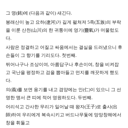
그 명(銘)에 (다음과 같이) 새긴다.
봉래산이 높고 요하(遼河)가 길게 펼쳐져 5족(五族)의 부락
을 이룬 산천(山川)의 한 귀퉁이에 영기(靈氣)가 머물렀도
다.
사람은 정결하고 어질고 싸움에서는 결실을 드러냈으니 후
손들이 그 향기를 기리도다. 첫번째.
뛰어나구나 조상이여, 아름답구나 후손이여, 창을 비켜잡
고 국난을 평정하고 검을 뽑아들고 먼지를 깨끗하게 했도
다.
의(義)를 보면 용기를 내고 겸양에는 인(仁)이 있으니 그 선
명한 맹서 큰 띠에 적어 영원하도다. 두번째.
어리석고 간사한 무리가 일어날 때 왕자(王子)로 출사(出
師)하여 우리에게 복속시키고 버드나무돛에 망망창해에서
창을 휘둘고