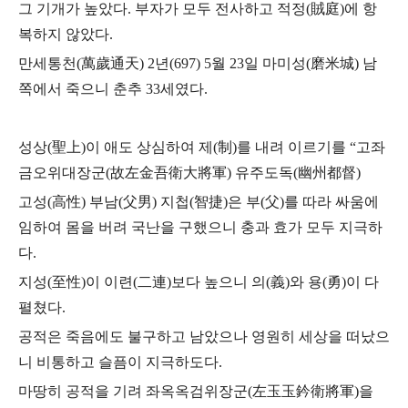
그 기개가 높았다. 부자가 모두 전사하고 적정(賊庭)에 항
복하지 않았다.
만세통천(萬歲通天) 2년(697) 5월 23일 마미성(磨米城) 남
쪽에서 죽으니 춘추 33세였다.
성상(聖上)이 애도 상심하여 제(制)를 내려 이르기를
“고좌
금오위대장군(故左金吾衛大將軍) 유주도독(幽州都督)
고성(高性) 부남(父男) 지첩(智捷)은 부(父)를 따라
싸움에
임하여 몸을 버려 국난을 구했으니 충과 효가 모두 지극하
다.
지성(至性)이 이련(二連)보다 높으니 의(義)와 용(勇)이 다
펼쳤다.
공적은 죽음에도 불구하고 남았으나 영원히 세상을 떠났으
니 비통하고 슬픔이 지극하도다.
마땅히 공적을 기려 좌옥옥검위장군(左玉玉鈐衛將軍)을