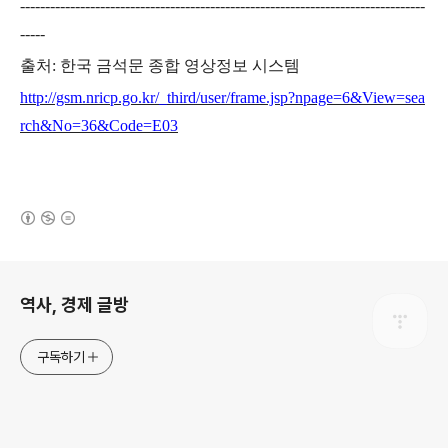
---------------------------------------------------------------------------------
-----
출처: 한국 금석문 종합 영상정보 시스템
http://gsm.nricp.go.kr/_third/user/frame.jsp?npage=6&View=sea
rch&No=36&Code=E03
(새창열림)
로그 정보
역사, 경제 글방
구독하기