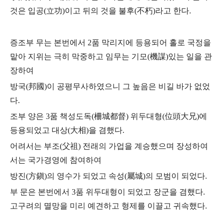
것은 입공(立功)이고 뒤의 것을 불후(不朽)라고 한다.
증조부 무는 본번에서 2품 막리지에 등용되어 홀로 국정을
맡아
지위는 극히 막중하고 임무는 기모(機謀)있는 일을 관
장하여
방국(邦國)이 공평무사하였으니 그 높음은 비길 바가 없었
다.
조부 양은 3품 책성도독(柵城都督) 위두대형(位頭大兄)에
등용되었고 대상(大相)을 겸했다.
어려서는 부조(父祖) 전래의 가업을 계승했으며 장성하여
서는 국가경영에 참여하여
방진(方鎭)의 영수가 되었고 속성(屬城)의 모범이 되었다.
부 문은 본번에서 3품 위두대형이 되었고 장군을 겸했다.
고구려의 멸망을 미리 예견하고 형제를 이끌고 귀속했다.