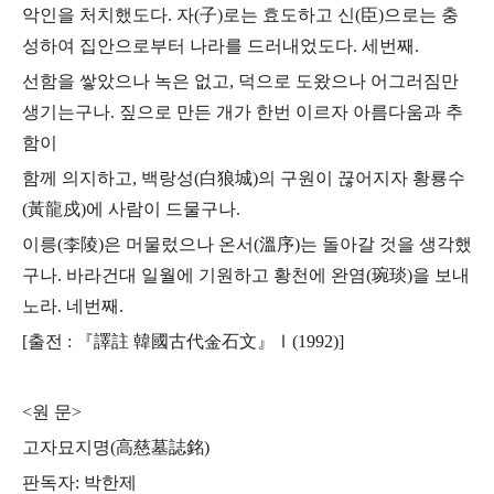
악인을 처치했도다. 자(子)로는 효도하고 신(臣)으로는 충
성하여 집안으로부터 나라를 드러내었도다. 세번째.
선함을 쌓았으나 녹은 없고, 덕으로 도왔으나 어그러짐만
생기는구나.
짚으로 만든 개가 한번 이르자 아름다움과 추
함이
함께 의지하고,
백랑성(白狼城)의 구원이 끊어지자 황룡수
(黃龍戍)에 사람이 드물구나.
이릉(李陵)은 머물렀으나 온서(溫序)는 돌아갈 것을 생각했
구나.
바라건대 일월에 기원하고 황천에 완염(琬琰)을 보내
노라. 네번째.
[출전 : 『譯註 韓國古代金石文』Ⅰ(1992)]
<원 문>
고자묘지명(高慈墓誌銘)
판독자: 박한제