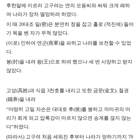
후한말에 이르러 고구려는 연의 모용씨와 싸워 크게 패하
여 나라가 장차 멸망하려 하였다.
이 때 20대조 밀(密)은 분연히 창을 잡고 홀로 (적진에) 들어
가 목을 벤 자가 무척 많았다.
(이로) 인하여 연군(燕軍)을 파하고 나라를 보전할 수 있었
다.
봉(封)을 내려 왕(王)으로 하려 했으나 세 번 사양하고 받지
않았다.
고성(高姓)과 식읍 3천호를 내리고 또한 금문(金文), 철권
(鐵券)을 내려
“마땅히 고밀 자손은 대대로 후(侯)를 봉하고 까마귀의 머
리가 희게 되고
압록강이 마르지 않으면 승계를 끊지 않는
다”하였다.
(따라서) 고구려 처음 세워진 후부터 나라가 망하기까지 70